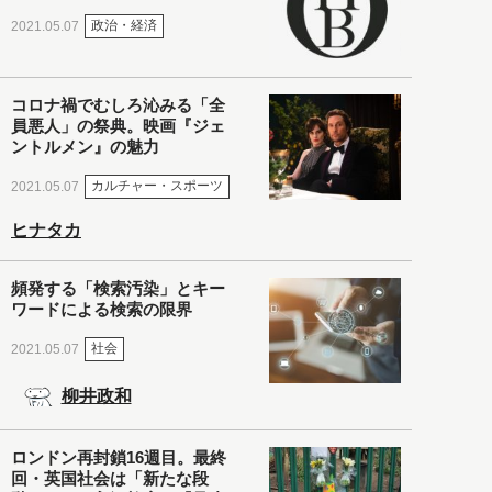
政治・経済
2021.05.07
コロナ禍でむしろ沁みる「全
員悪人」の祭典。映画『ジェ
ントルメン』の魅力
カルチャー・スポーツ
2021.05.07
ヒナタカ
頻発する「検索汚染」とキー
ワードによる検索の限界
社会
2021.05.07
柳井政和
ロンドン再封鎖16週目。最終
回・英国社会は「新たな段