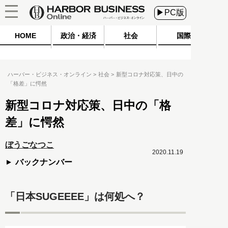
▶PC版
HOME
政治・経済
社会
国際
ハーバー・ビジネス・オンライン
社会
新型コロナ対応策、日中の
「格差」に愕然
新型コロナ対応策、日中の「格
差」に愕然
ぼうごなつこ
2020.11.19
バックナンバー
「日本SUGEEEE」は何処へ？