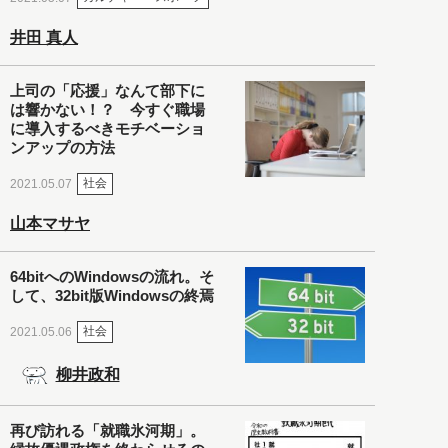
井田 真人
上司の「応援」なんて部下に
は響かない！？ 今すぐ職場
に導入するべきモチベーショ
ンアップの方法
社会
2021.05.07
山本マサヤ
64bitへのWindowsの流れ。そ
して、32bit版Windowsの終焉
社会
2021.05.06
柳井政和
再び訪れる「就職氷河期」。