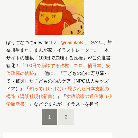
ぼうごなつこ●Twitter ID：
@nasukoB
。1974年、神
奈川生まれ。まんが家・イラストレーター。 本
サイトの連載「100日で崩壊する政権」がこの度書
籍化！『
100日で崩壊する政権 コロナ禍日本、安
倍政権の軌跡
』 他に、『子どもの心に寄り添っ
て～被災した子どもの心のケア（NPO法人キッズ
ドア）』『
知ってはいけない 隠された日本支配の
構造（講談社現代新書）
』『
女政治家の通信簿（小
学館新書）
』などでまんが・イラストを担当
1
2