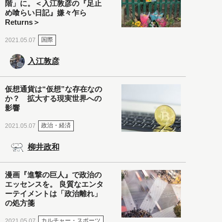
階」に。＜入江敦彦の『足止
め喰らい日記』嫌々乍ら
Returns＞
国際
2021.05.07
入江敦彦
仮想通貨は“仮想”な存在なの
か？ 拡大する現実世界への
影響
政治・経済
2021.05.07
柳井政和
漫画『進撃の巨人』で政治の
エッセンスを。 良質なエンタ
ーテイメントは「政治離れ」
の処方箋
カルチャー・スポーツ
2021.05.07