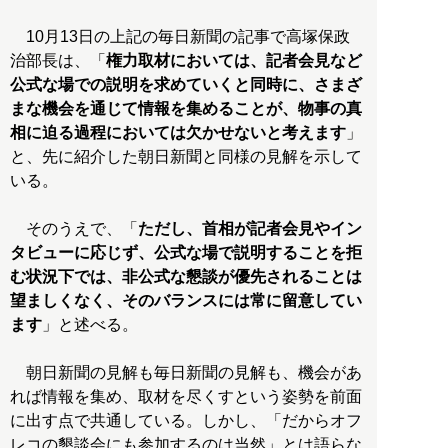
10月13日の上記の毎日新聞の記事で高塚保政
治部長は、「
権力取材においては、記者会見など
公式な場での説明を求めていくと同時に、さまざ
まな機会を通じて情報を集めることが、物事の真
相に迫る過程においては欠かせないと考えます
」
と、先に紹介した朝日新聞と同様の見解を示して
いる。
そのうえで、「
ただし、首相が記者会見やイン
タビューに応じず、公式な場で説明することを拒
む状況下では、非公式な懇談が優先されることは
望ましくなく、そのバランスには常に留意してい
ます
」と述べる。
朝日新聞の見解も毎日新聞の見解も、機会があ
れば情報を集め、取材を尽くすという姿勢を前面
に出す点で共通している。しかし、「だからオフ
レコの懇談会にも参加するのは当然」とは語らな