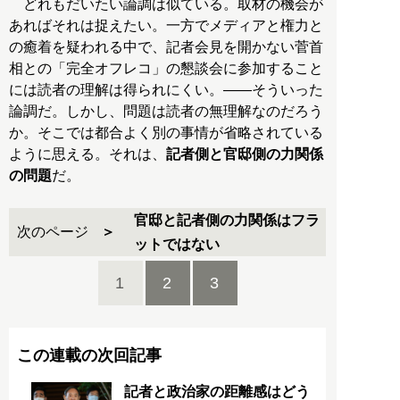
どれもだいたい論調は似ている。取材の機会が
あればそれは捉えたい。一方でメディアと権力と
の癒着を疑われる中で、記者会見を開かない菅首
相との「完全オフレコ」の懇談会に参加すること
には読者の理解は得られにくい。――そういった
論調だ。しかし、問題は読者の無理解なのだろう
か。そこでは都合よく別の事情が省略されている
ように思える。それは、
記者側と官邸側の力関係
の問題
だ。
官邸と記者側の力関係はフラ
次のページ
ットではない
1
2
3
この連載の次回記事
記者と政治家の距離感はどう