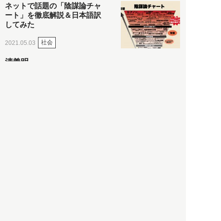
ネットで話題の「陰謀論チャ
ート」を徹底解説＆日本語訳
してみた
社会
2021.05.03
清義明
ロンドン再封鎖15週目。肥満
やペットに現れ出したニュー
ノーマル社会の歪み＜入江敦
彦の『足止め喰らい日記』
嫌々乍らReturns＞
社会
2021.05.02
入江敦彦
「ケーキの出前」に「高級ブ
ランドのサブスク」も――コ
ロナ禍のなか「進化」する百
貨店