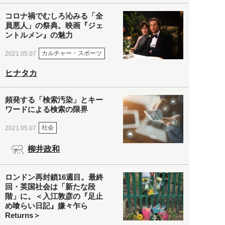
コロナ禍でむしろ沁みる「全
員悪人」の祭典。映画『ジェ
ントルメン』の魅力
カルチャー・スポーツ
2021.05.07
ヒナタカ
頻発する「検索汚染」とキー
ワードによる検索の限界
社会
2021.05.07
柳井政和
ロンドン再封鎖16週目。最終
回・英国社会は「新たな段
階」に。＜入江敦彦の『足止
め喰らい日記』嫌々乍ら
Returns＞