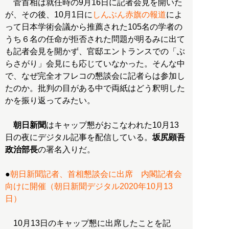
菅首相は就任時の9月16日に記者会見を開いた
が、その後、10月1日に
しんぶん赤旗の報道
によ
って日本学術会議から推薦された105名の学者の
うち６名の任命が拒否された問題が明るみに出て
も記者会見を開かず、官邸エントランスでの「ぶ
らさがり」会見にも応じていなかった。そんな中
で、なぜ完全オフレコの懇談会に記者らは参加し
たのか。批判の目がある中で両紙はどう釈明した
かを振り返ってみたい。
朝日新聞
はキャップ懇がおこなわれた10月13
日の夜にデジタル記事を配信している。
坂尻顕吾
政治部長
の署名入りだ。
●
朝日新聞記者、首相懇談会に出席 内閣記者会
向けに開催（朝日新聞デジタル2020年10月13
日）
10月13日のキャップ懇に出席したことを記