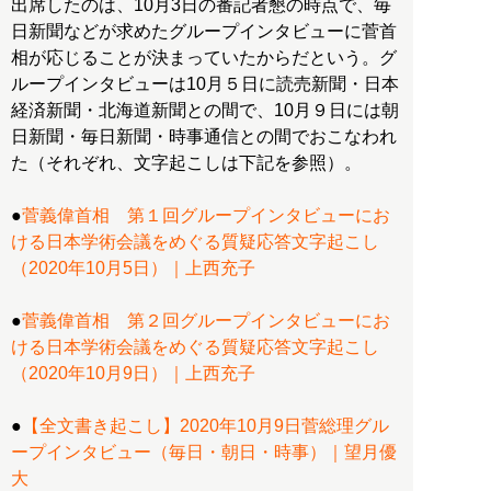
出席したのは、10月3日の番記者懇の時点で、毎
日新聞などが求めたグループインタビューに菅首
相が応じることが決まっていたからだという。グ
ループインタビューは10月５日に読売新聞・日本
経済新聞・北海道新聞との間で、10月９日には朝
日新聞・毎日新聞・時事通信との間でおこなわれ
た（それぞれ、文字起こしは下記を参照）。
●
菅義偉首相 第１回グループインタビューにお
ける日本学術会議をめぐる質疑応答文字起こし
（2020年10月5日）｜上西充子
●
菅義偉首相 第２回グループインタビューにお
ける日本学術会議をめぐる質疑応答文字起こし
（2020年10月9日）｜上西充子
●
【全文書き起こし】2020年10月9日菅総理グル
ープインタビュー（毎日・朝日・時事）｜望月優
大