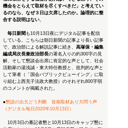
機会をとらえて取材を尽くすべきだ」と考えてい
るのなら、なぜ３日は欠席したのか。論理的に整
合する説明はない
。
毎日新聞
も10月13日夜にデジタル記事を配信
している。こちらは朝日新聞の記事より長い記事
で、政治部による解説記事に続き、
高塚保・編集
編成局次長兼政治部長
の署名入りの約300字の見
解、そして懇談会出席に肯定的な声として、社会
活動家の湯浅誠・東大特任教授と、批判的な声と
して筆者（「国会パブリックビューイング」に取
り組む上西充子法政大教授）のそれぞれ800字弱
のコメントが掲載された。
●
懇談の出欠どう判断 首相取材あり方問う声
（デジタル毎日2020年10月13日）
10月3日の番記者懇と10月13日のキャップ懇に