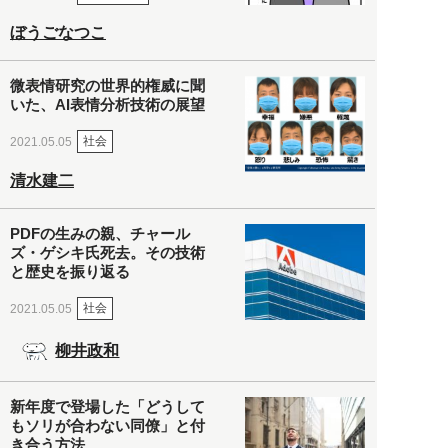
ぼうごなつこ
微表情研究の世界的権威に聞
いた、AI表情分析技術の展望
社会
2021.05.05
清水建二
PDFの生みの親、チャール
ズ・ゲシキ氏死去。その技術
と歴史を振り返る
社会
2021.05.05
柳井政和
新年度で登場した「どうして
もソリが合わない同僚」と付
き合う方法