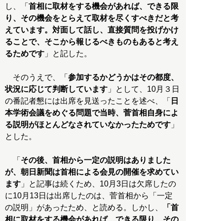
し、「
首相に取材をする機会があれば、できる限
り、その機会をとらえて取材を尽くすべきだと考
えています。対面して話し、直接質問を投げかけ
ることで、そこから報じるべきものもあると考え
るためです
」と記した。
そのうえで、「
参加するかどうかはその都度、
状況に応じて判断しています
」として、10月３日
の番記者懇には出席を見送ったことを述べ、「
日
本学術会議をめぐる問題で当時、菅首相自身によ
る説明がほとんどなされていなかったためです
」
とした。
「
その後、首相から一定の説明はありました
が、朝日新聞は首相による会見の開催を求めてい
ます
」と記事は続くため、10月3日は欠席したの
に10月13日は出席したのは、菅首相から「一定
の説明」があったため、と読める。しかし、
「首
相に取材をする機会があれば、できる限り、その