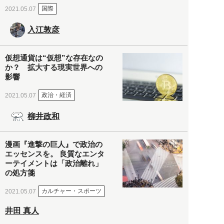
国際
2021.05.07
入江敦彦
仮想通貨は“仮想”な存在なの
か？ 拡大する現実世界への
影響
政治・経済
2021.05.07
柳井政和
漫画『進撃の巨人』で政治の
エッセンスを。 良質なエンタ
ーテイメントは「政治離れ」
の処方箋
カルチャー・スポーツ
2021.05.07
井田 真人