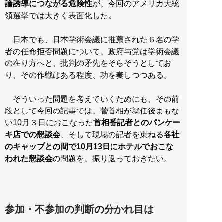
論誘導につながる危険性
が、今回のアメリカ大統
領選挙では大きく表面化した。
日本でも、日本学術会議に推薦された６名の学
者の任命拒否問題について、政府与党は学術会議
の在り方へと、批判の矛先をそらそうとしてお
り、その作戦はある程度、功を奏しつつある。
そういった問題を考えていくためにも、その前
段として今回の記事では、菅首相が就任後まもな
い10月３日におこなった
首相番記者とのパンケー
キ店での懇談会
、そして現場の記者を束ねる
各社
のキャップとの間で10月13日にホテルでおこな
われた懇談会
の問題を、振り返っておきたい。
参加・不参加の判断の分かれ目は