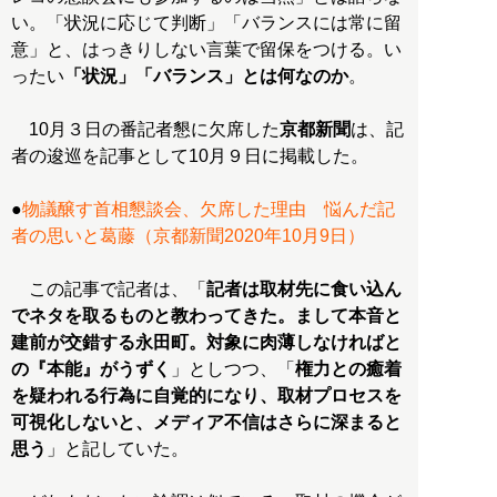
い。「状況に応じて判断」「バランスには常に留
意」と、はっきりしない言葉で留保をつける。い
ったい
「状況」「バランス」とは何なのか
。
10月３日の番記者懇に欠席した
京都新聞
は、記
者の逡巡を記事として10月９日に掲載した。
●
物議醸す首相懇談会、欠席した理由 悩んだ記
者の思いと葛藤（京都新聞2020年10月9日）
この記事で記者は、「
記者は取材先に食い込ん
でネタを取るものと教わってきた。まして本音と
建前が交錯する永田町。対象に肉薄しなければと
の『本能』がうずく
」としつつ、「
権力との癒着
を疑われる行為に自覚的になり、取材プロセスを
可視化しないと、メディア不信はさらに深まると
思う
」と記していた。