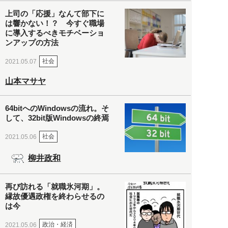
上司の「応援」なんて部下に
は響かない！？ 今すぐ職場
に導入するべきモチベーショ
ンアップの方法
社会
2021.05.07
山本マサヤ
64bitへのWindowsの流れ。そ
して、32bit版Windowsの終焉
社会
2021.05.06
柳井政和
再び訪れる「就職氷河期」。
縁故優遇政権を終わらせるの
は今
政治・経済
2021.05.06