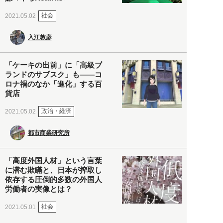
社会
2021.05.02
入江敦彦
「ケーキの出前」に「高級ブ
ランドのサブスク」も――コ
ロナ禍のなか「進化」する百
貨店
政治・経済
2021.05.02
都市商業研究所
「高度外国人材」という言葉
に潜む欺瞞と、日本が搾取し
依存する圧倒的多数の外国人
労働者の実像とは？
社会
2021.05.01