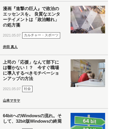
漫画『進撃の巨人』で政治の
エッセンスを。 良質なエンタ
ーテイメントは「政治離れ」
の処方箋
カルチャー・スポーツ
2021.05.07
井田 真人
上司の「応援」なんて部下に
は響かない！？ 今すぐ職場
に導入するべきモチベーショ
ンアップの方法
社会
2021.05.07
山本マサヤ
64bitへのWindowsの流れ。そ
して、32bit版Windowsの終焉