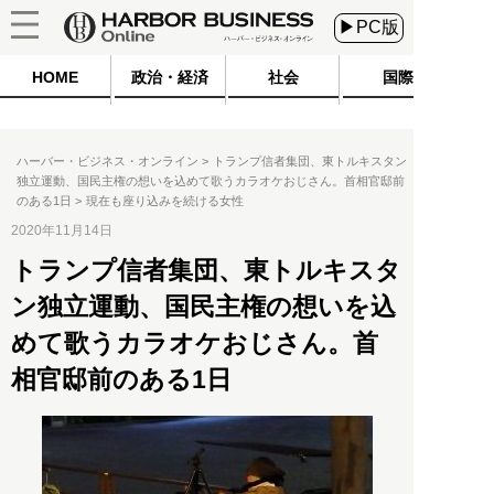
▶PC版
HOME
政治・経済
社会
国際
ハーバー・ビジネス・オンライン
トランプ信者集団、東トルキスタン
独立運動、国民主権の想いを込めて歌うカラオケおじさん。首相官邸前
のある1日
現在も座り込みを続ける女性
2020年11月14日
トランプ信者集団、東トルキスタ
ン独立運動、国民主権の想いを込
めて歌うカラオケおじさん。首
相官邸前のある1日