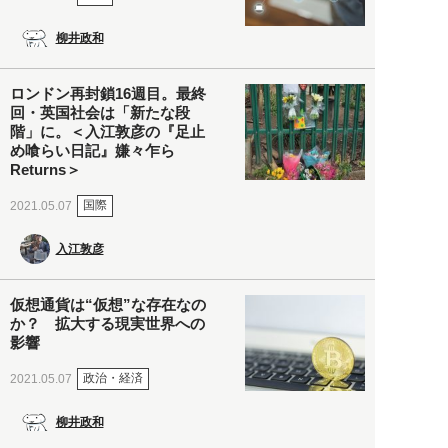
柳井政和
ロンドン再封鎖16週目。最終
回・英国社会は「新たな段
階」に。＜入江敦彦の『足止
め喰らい日記』嫌々乍ら
Returns＞
国際
2021.05.07
入江敦彦
仮想通貨は“仮想”な存在なの
か？ 拡大する現実世界への
影響
政治・経済
2021.05.07
柳井政和