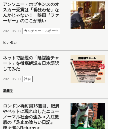
アンソニー・ホプキンスのオ
スカー受賞は「番狂わせ」な
んかじゃない！ 映画『ファ
ーザー』のここが凄い
カルチャー・スポーツ
2021.05.03
ヒナタカ
ネットで話題の「陰謀論チャ
ート」を徹底解説＆日本語訳
してみた
社会
2021.05.03
清義明
ロンドン再封鎖15週目。肥満
やペットに現れ出したニュー
ノーマル社会の歪み＜入江敦
彦の『足止め喰らい日記』
嫌々乍らReturns＞