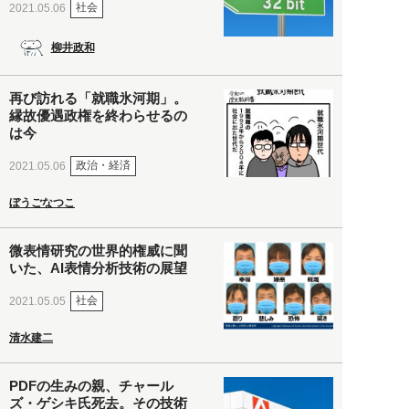
社会
2021.05.06
柳井政和
再び訪れる「就職氷河期」。
縁故優遇政権を終わらせるの
は今
政治・経済
2021.05.06
ぼうごなつこ
微表情研究の世界的権威に聞
いた、AI表情分析技術の展望
社会
2021.05.05
清水建二
PDFの生みの親、チャール
ズ・ゲシキ氏死去。その技術