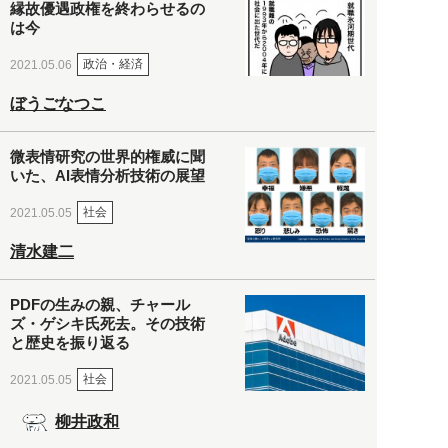
縁故優遇政権を終わらせるの
は今
政治・経済
2021.05.06
ぼうごなつこ
微表情研究の世界的権威に聞
いた、AI表情分析技術の展望
社会
2021.05.05
清水建二
PDFの生みの親、チャール
ズ・ゲシキ氏死去。その技術
と歴史を振り返る
社会
2021.05.05
柳井政和