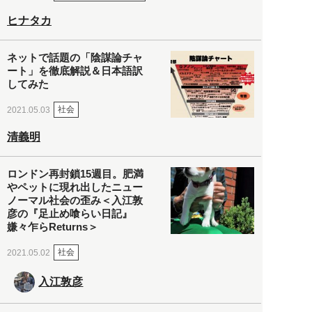
ヒナタカ
ネットで話題の「陰謀論チャ
ート」を徹底解説＆日本語訳
してみた
社会
2021.05.03
清義明
ロンドン再封鎖15週目。肥満
やペットに現れ出したニュー
ノーマル社会の歪み＜入江敦
彦の『足止め喰らい日記』
嫌々乍らReturns＞
社会
2021.05.02
入江敦彦