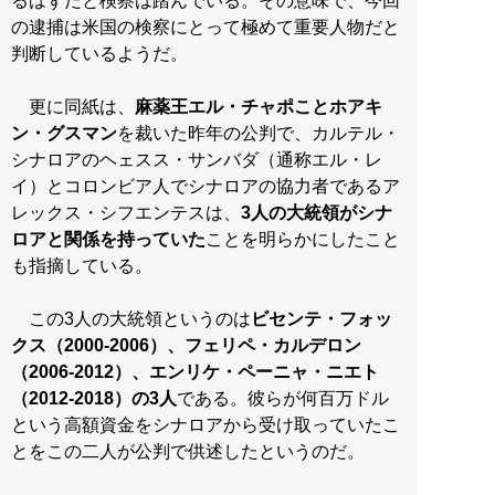
るはずだと検察は踏んでいる。その意味で、今回
の逮捕は米国の検察にとって極めて重要人物だと
判断しているようだ。
更に同紙は、
麻薬王エル・チャポことホアキ
ン・グスマン
を裁いた昨年の公判で、カルテル・
シナロアのヘェスス・サンバダ（通称エル・レ
イ）とコロンビア人でシナロアの協力者であるア
レックス・シフエンテスは、
3人の大統領がシナ
ロアと関係を持っていた
ことを明らかにしたこと
も指摘している。
この3人の大統領というのは
ビセンテ・フォッ
クス（2000-2006）、フェリペ・カルデロン
（2006-2012）、エンリケ・ペーニャ・ニエト
（2012-2018）の3人
である。彼らが何百万ドル
という高額資金をシナロアから受け取っていたこ
とをこの二人が公判で供述したというのだ。