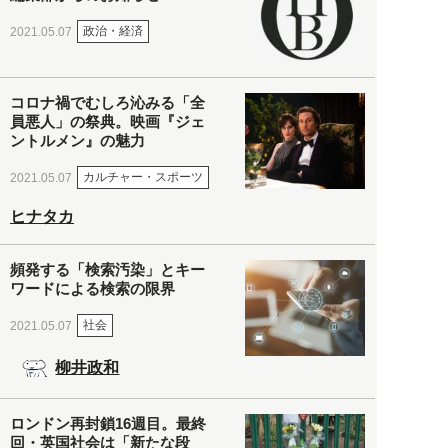
政治・経済
2021.05.07
コロナ禍でむしろ沁みる「全
員悪人」の祭典。映画『ジェ
ントルメン』の魅力
カルチャー・スポーツ
2021.05.07
ヒナタカ
頻発する「検索汚染」とキー
ワードによる検索の限界
社会
2021.05.07
柳井政和
ロンドン再封鎖16週目。最終
回・英国社会は「新たな段