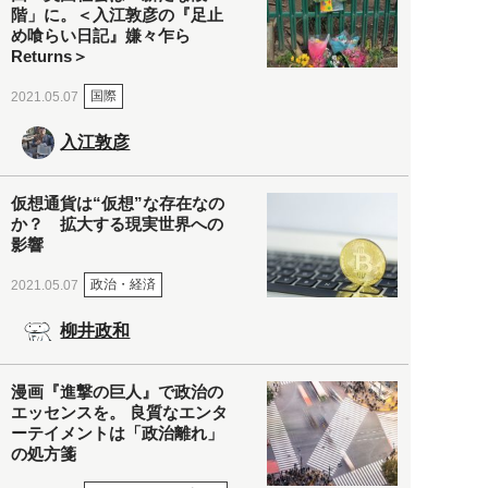
階」に。＜入江敦彦の『足止
め喰らい日記』嫌々乍ら
Returns＞
国際
2021.05.07
入江敦彦
仮想通貨は“仮想”な存在なの
か？ 拡大する現実世界への
影響
政治・経済
2021.05.07
柳井政和
漫画『進撃の巨人』で政治の
エッセンスを。 良質なエンタ
ーテイメントは「政治離れ」
の処方箋