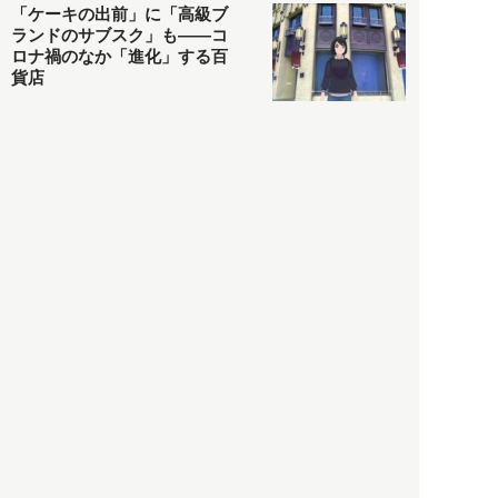
「ケーキの出前」に「高級ブ
ランドのサブスク」も――コ
ロナ禍のなか「進化」する百
貨店
政治・経済
2021.05.02
都市商業研究所
「高度外国人材」という言葉
に潜む欺瞞と、日本が搾取し
依存する圧倒的多数の外国人
労働者の実像とは？
社会
2021.05.01
月刊日本
以前の記事をもっと見る