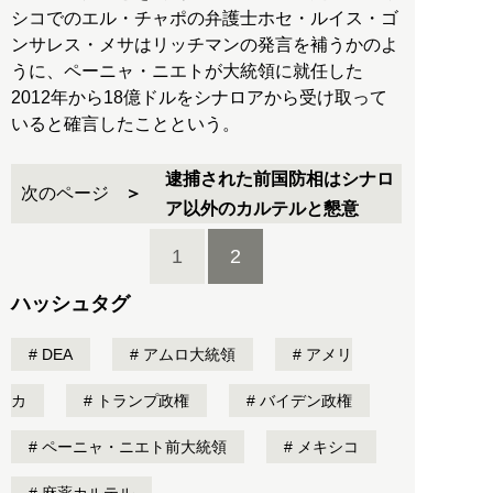
シコでのエル・チャポの弁護士ホセ・ルイス・ゴ
ンサレス・メサはリッチマンの発言を補うかのよ
うに、ペーニャ・ニエトが大統領に就任した
2012年から18億ドルをシナロアから受け取って
いると確言したことという。
逮捕された前国防相はシナロ
次のページ
ア以外のカルテルと懇意
1
2
ハッシュタグ
DEA
アムロ大統領
アメリ
カ
トランプ政権
バイデン政権
ペーニャ・ニエト前大統領
メキシコ
麻薬カルテル