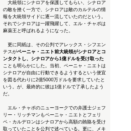
大統領にシナロアを保護してもらい、シナロア
の敵を挫く一方で、シナロアは敵のカルテルの情
報を大統領サイドに逐一流していたのだという。
それでシナロアは一躍飛躍して、エル・チャポは
麻薬王と呼ばれるようになった。
更に同紙は、その公判でアレックス・シフエン
テスが
ペーニャ・ニエト前大統領がシナロアとコ
ンタクトし、シナロアから1億ドルを受け取った
ことも明らかにした。当初、ペーニャ・ニエトは
シナロアが自由に行動できるようするという便宜
を図る代わりに2億5000万ドルを要求していたと
いう。が、最終的に彼は1億ドルで了承したよう
だ。
エル・チャポのニューヨークでの弁護士ジェフ
リー・リッチマンもペーニャ・ニエトとフェリ
ペ・カルデロンはシナロアから高額の賄賂を受け
取っていたことを公判で述べている。更に、メキ