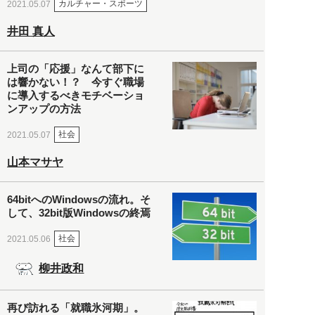
カルチャー・スポーツ
2021.05.07
井田 真人
上司の「応援」なんて部下に
は響かない！？ 今すぐ職場
に導入するべきモチベーショ
ンアップの方法
社会
2021.05.07
山本マサヤ
64bitへのWindowsの流れ。そ
して、32bit版Windowsの終焉
社会
2021.05.06
柳井政和
再び訪れる「就職氷河期」。