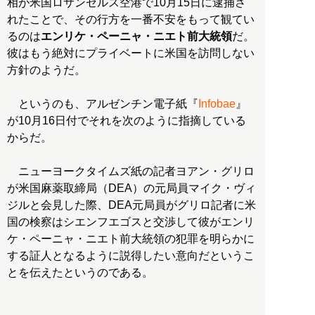
相が米国ロサンゼルス空港で10月15日に逮捕さ
れたことで、その行方を一番不安をもって観てい
るのは
エンリケ・ペーニャ・ニエト前大統領
だ。
彼はもう絶対にプライベートに米国を訪問しない
方針のようだ。
というのも、アルゼンチン電子紙『
Infobae
』
が10月16日付でそれを次のように指摘している
からだ。
ニューヨークタイムズ紙の記者ヨアン・グリロ
が米国麻薬取締局（DEA）の元局員マイク・ヴィ
ジルと会見した際、DEA元局員がグリロ記者に米
国の検察はシエンフエゴスと交渉して彼がエンリ
ケ・ペーニャ・ニエト前大統領の犯罪を明らかに
する証人となるように説得したい意向だというこ
とを伝えたというのである。