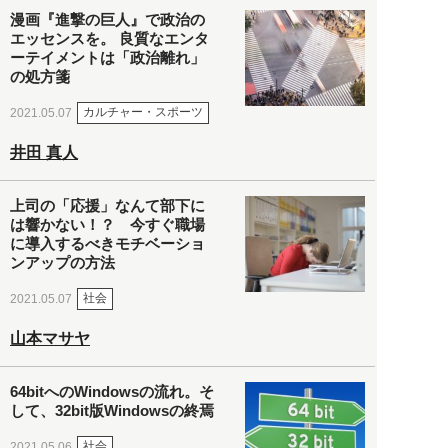
漫画『進撃の巨人』で政治の
エッセンスを。 良質なエンタ
ーテイメントは「政治離れ」
の処方箋
カルチャー・スポーツ
2021.05.07
井田 真人
上司の「応援」なんて部下に
は響かない！？ 今すぐ職場
に導入するべきモチベーショ
ンアップの方法
社会
2021.05.07
山本マサヤ
64bitへのWindowsの流れ。そ
して、32bit版Windowsの終焉
社会
2021.05.06