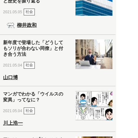
と歴史を振り返る
社会
2021.05.05
柳井政和
新年度で登場した「どうして
もソリが合わない同僚」と付
き合う方法
社会
2021.05.04
山口博
マンガでわかる「ウイルスの
変異」ってなに？
社会
2021.05.04
川上浩一