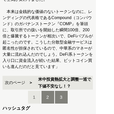
本来は金銭的な価値のないトークンなのに、レ
ンディングの代表格であるCompound（コンパウ
ンド）のガバナンストークン『COMP』を筆頭
に、取引所での扱いを開始した瞬間100倍、200
倍と爆騰するトークンが相次いで、DeFiバブルが
起こったのです。こうした分散型金融サービスは
匿名性が担保されているので、中華系のマネーが
大量に流れ込んだのでしょう。DeFi系トークンを
入り口に資金流入が続いた結果、ビットコイン買
いも進んだのだと見ています」
米中投資熱拡大と調整一巡で
次のページ
下値不安なし！？
1
2
3
ハッシュタグ