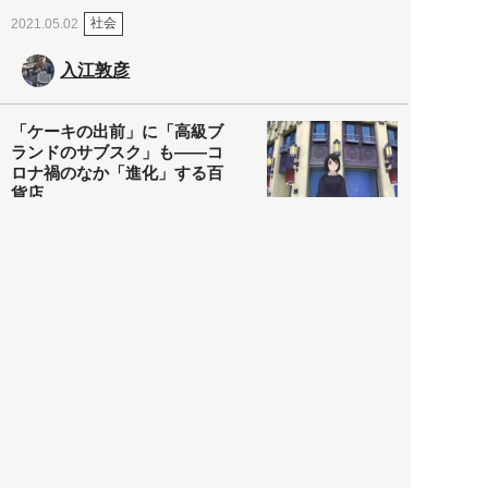
社会
2021.05.02
入江敦彦
「ケーキの出前」に「高級ブ
ランドのサブスク」も――コ
ロナ禍のなか「進化」する百
貨店
政治・経済
2021.05.02
都市商業研究所
「高度外国人材」という言葉
に潜む欺瞞と、日本が搾取し
依存する圧倒的多数の外国人
労働者の実像とは？
社会
2021.05.01
月刊日本