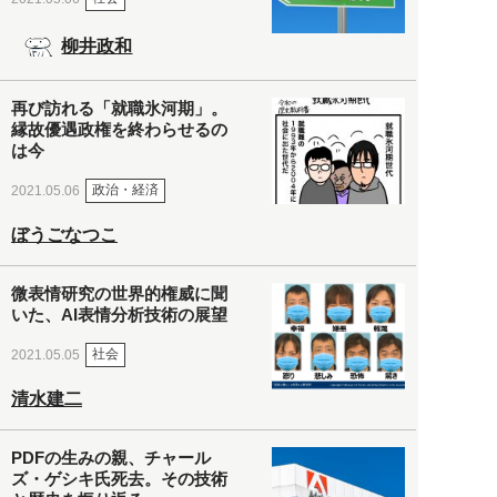
柳井政和
再び訪れる「就職氷河期」。
縁故優遇政権を終わらせるの
は今
政治・経済
2021.05.06
ぼうごなつこ
微表情研究の世界的権威に聞
いた、AI表情分析技術の展望
社会
2021.05.05
清水建二
PDFの生みの親、チャール
ズ・ゲシキ氏死去。その技術