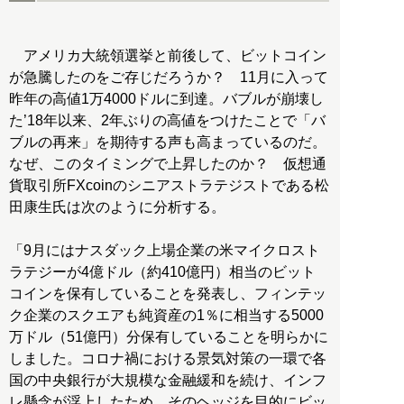
アメリカ大統領選挙と前後して、ビットコイン
が急騰したのをご存じだろうか？ 11月に入って
昨年の高値1万4000ドルに到達。バブルが崩壊し
た’18年以来、2年ぶりの高値をつけたことで「バ
ブルの再来」を期待する声も高まっているのだ。
なぜ、このタイミングで上昇したのか？ 仮想通
貨取引所FXcoinのシニアストラテジストである松
田康生氏は次のように分析する。
「9月にはナスダック上場企業の米マイクロスト
ラテジーが4億ドル（約410億円）相当のビット
コインを保有していることを発表し、フィンテッ
ク企業のスクエアも純資産の1％に相当する5000
万ドル（51億円）分保有していることを明らかに
しました。コロナ禍における景気対策の一環で各
国の中央銀行が大規模な金融緩和を続け、インフ
レ懸念が浮上したため、そのヘッジを目的にビッ