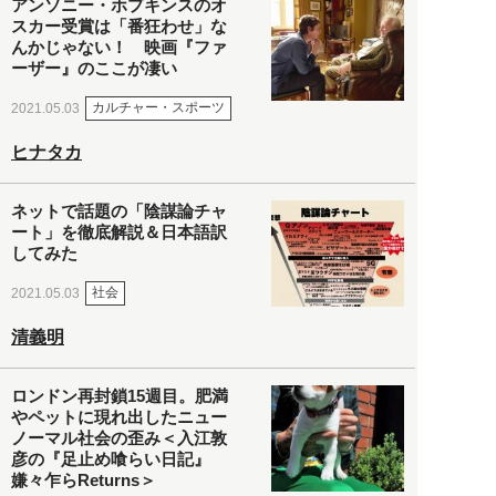
アンソニー・ホプキンスのオ
スカー受賞は「番狂わせ」な
んかじゃない！ 映画『ファ
ーザー』のここが凄い
カルチャー・スポーツ
2021.05.03
ヒナタカ
ネットで話題の「陰謀論チャ
ート」を徹底解説＆日本語訳
してみた
社会
2021.05.03
清義明
ロンドン再封鎖15週目。肥満
やペットに現れ出したニュー
ノーマル社会の歪み＜入江敦
彦の『足止め喰らい日記』
嫌々乍らReturns＞