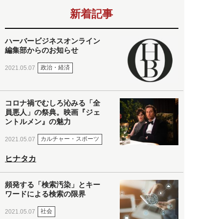
新着記事
ハーバービジネスオンライン
編集部からのお知らせ
政治・経済
2021.05.07
コロナ禍でむしろ沁みる「全
員悪人」の祭典。映画『ジェ
ントルメン』の魅力
カルチャー・スポーツ
2021.05.07
ヒナタカ
頻発する「検索汚染」とキー
ワードによる検索の限界
社会
2021.05.07