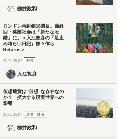
柳井政和
ロンドン再封鎖16週目。最終
回・英国社会は「新たな段
階」に。＜入江敦彦の『足止
め喰らい日記』嫌々乍ら
Returns＞
国際
2021.05.07
入江敦彦
仮想通貨は“仮想”な存在なの
か？ 拡大する現実世界への
影響
政治・経済
2021.05.07
柳井政和