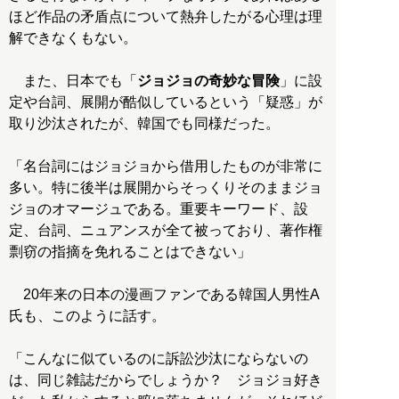
ほど作品の矛盾点について熱弁したがる心理は理
解できなくもない。
また、日本でも「
ジョジョの奇妙な冒険
」に設
定や台詞、展開が酷似しているという「疑惑」が
取り沙汰されたが、韓国でも同様だった。
「名台詞にはジョジョから借用したものが非常に
多い。特に後半は展開からそっくりそのままジョ
ジョのオマージュである。重要キーワード、設
定、台詞、ニュアンスが全て被っており、著作権
剽窃の指摘を免れることはできない」
20年来の日本の漫画ファンである韓国人男性A
氏も、このように話す。
「こんなに似ているのに訴訟沙汰にならないの
は、同じ雑誌だからでしょうか？ ジョジョ好き