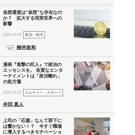
仮想通貨は“仮想”な存在なの
か？ 拡大する現実世界への
影響
政治・経済
2021.05.07
柳井政和
漫画『進撃の巨人』で政治の
エッセンスを。 良質なエンタ
ーテイメントは「政治離れ」
の処方箋
カルチャー・スポーツ
2021.05.07
井田 真人
上司の「応援」なんて部下に
は響かない！？ 今すぐ職場
に導入するべきモチベーショ