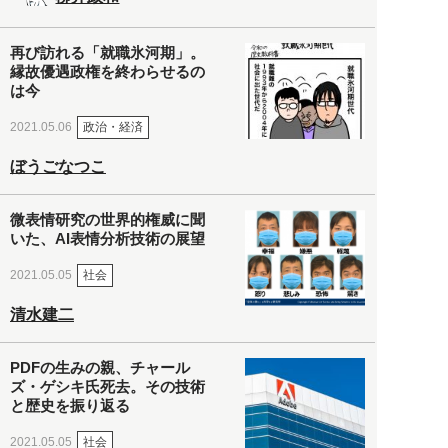
再び訪れる「就職氷河期」。
縁故優遇政権を終わらせるの
は今
政治・経済
2021.05.06
ぼうごなつこ
微表情研究の世界的権威に聞
いた、AI表情分析技術の展望
社会
2021.05.05
清水建二
PDFの生みの親、チャール
ズ・ゲシキ氏死去。その技術
と歴史を振り返る
社会
2021.05.05