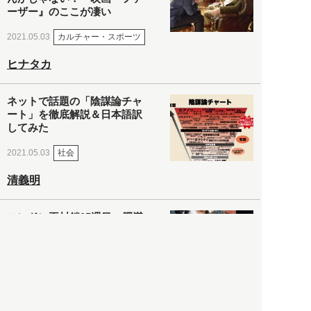
ーザー』のここが凄い
カルチャー・スポーツ
2021.05.03
ヒナタカ
ネットで話題の「陰謀論チャ
ート」を徹底解説＆日本語訳
してみた
社会
2021.05.03
清義明
ロンドン再封鎖15週目。肥満
やペットに現れ出したニュー
ノーマル社会の歪み＜入江敦
彦の『足止め喰らい日記』
嫌々乍らReturns＞
社会
2021.05.02