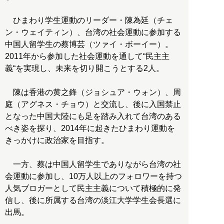
ひまわり学生運動のリーダー・陳為廷（チェ
ン・ウェイティン）、台湾の社会運動に参加する
中国人留学生の蔡博芸（ツァイ・ボーイー）。
2011年から参加した社会運動を通して“民主主
義“を実現し、未来を切り開こうとする2人。
陳は香港の黄之鋒（ジョシュア・ウォン）、周
庭（アグネス・チョウ）と交流し、後に入国禁止
となった中国大陸にも足を踏み入れて台湾のある
べき姿を探り、2014年に起きたひまわり運動を
きっかけに政治家を目指す。
一方、蔡は中国人留学生でありながら台湾の社
会運動に参加し、10万人以上のフォロワーを持つ
人気ブロガーとして民主主義について積極的に発
信し、後に所属する台湾の淡江大学学生会長選に
出馬。