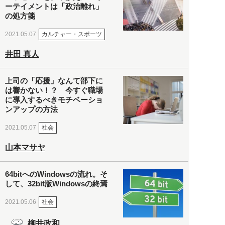
ーテイメントは「政治離れ」
の処方箋
カルチャー・スポーツ
2021.05.07
井田 真人
上司の「応援」なんて部下に
は響かない！？ 今すぐ職場
に導入するべきモチベーショ
ンアップの方法
社会
2021.05.07
山本マサヤ
64bitへのWindowsの流れ。そ
して、32bit版Windowsの終焉
社会
2021.05.06
柳井政和