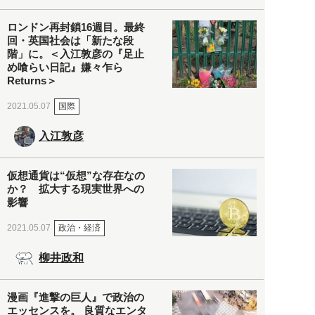
ロンドン再封鎖16週目。最終
回・英国社会は「新たな段
階」に。＜入江敦彦の『足止
め喰らい日記』嫌々乍ら
Returns＞
国際
2021.05.07
入江敦彦
仮想通貨は“仮想”な存在なの
か？ 拡大する現実世界への
影響
政治・経済
2021.05.07
柳井政和
漫画『進撃の巨人』で政治の
エッセンスを。 良質なエンタ