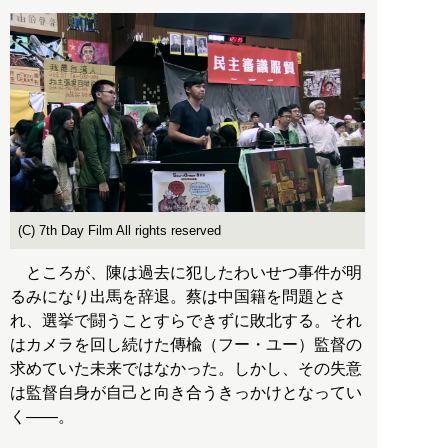
(C) 7th Day Film All rights reserved
ところが、陳は過去に犯したわいせつ事件が明
るみになり出馬を辞退。蔡は中国籍を問題とさ
れ、選挙で闘うことすらできずに敗北する。それ
はカメラを回し続けた傳楡（フー・ユー）監督の
求めていた未来ではなかった。しかし、その失意
は監督自身が自己と向き合うきっかけとなってい
く――。