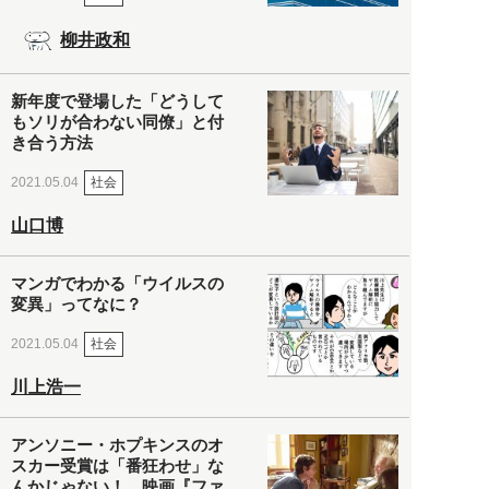
柳井政和
新年度で登場した「どうして
もソリが合わない同僚」と付
き合う方法
社会
2021.05.04
山口博
マンガでわかる「ウイルスの
変異」ってなに？
社会
2021.05.04
川上浩一
アンソニー・ホプキンスのオ
スカー受賞は「番狂わせ」な
んかじゃない！ 映画『ファ