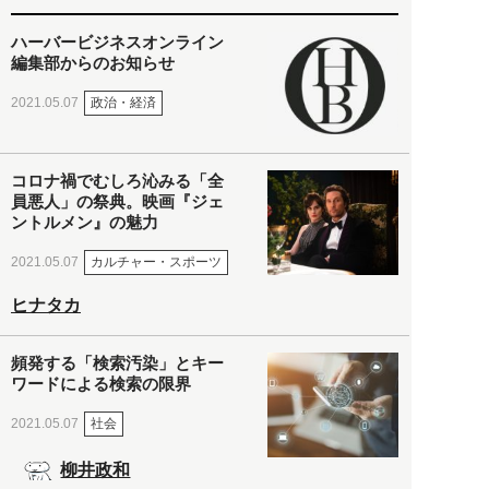
ハーバービジネスオンライン
編集部からのお知らせ
政治・経済
2021.05.07
コロナ禍でむしろ沁みる「全
員悪人」の祭典。映画『ジェ
ントルメン』の魅力
カルチャー・スポーツ
2021.05.07
ヒナタカ
頻発する「検索汚染」とキー
ワードによる検索の限界
社会
2021.05.07
柳井政和