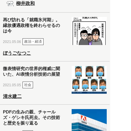
柳井政和
再び訪れる「就職氷河期」。
縁故優遇政権を終わらせるの
は今
政治・経済
2021.05.06
ぼうごなつこ
微表情研究の世界的権威に聞
いた、AI表情分析技術の展望
社会
2021.05.05
清水建二
PDFの生みの親、チャール
ズ・ゲシキ氏死去。その技術
と歴史を振り返る