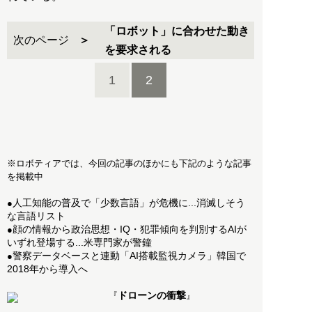
「ロボット」に合わせた動き
次のページ
を要求される
1
2
※ロボティアでは、今回の記事のほかにも下記のような記事
を掲載中
人工知能の普及で「少数言語」が危機に...消滅しそう
●
な言語リスト
顔の情報から政治思想・IQ・犯罪傾向を判別するAIが
●
いずれ登場する...米専門家が警鐘
警察データベースと連動「AI搭載監視カメラ」韓国で
●
2018年から導入へ
ドローンの衝撃
『
』