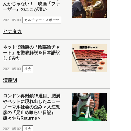
んかじゃない！ 映画『ファ
ーザー』のここが凄い
カルチャー・スポーツ
2021.05.03
ヒナタカ
ネットで話題の「陰謀論チャ
ート」を徹底解説＆日本語訳
してみた
社会
2021.05.03
清義明
ロンドン再封鎖15週目。肥満
やペットに現れ出したニュー
ノーマル社会の歪み＜入江敦
彦の『足止め喰らい日記』
嫌々乍らReturns＞
社会
2021.05.02