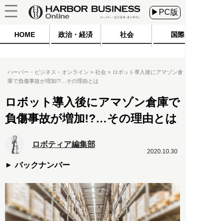
▶PC版
HOME
政治・経済
社会
国際
ハーバー・ビジネス・オンライン
社会
ロボット導入後にアマゾン倉
庫で負傷事故が増加!?…その理由とは
ロボット導入後にアマゾン倉庫で
負傷事故が増加!?…その理由とは
ロボティア編集部
2020.10.30
バックナンバー