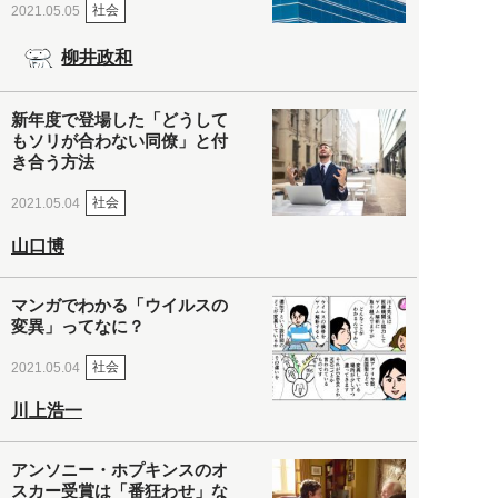
社会
2021.05.05
柳井政和
新年度で登場した「どうして
もソリが合わない同僚」と付
き合う方法
社会
2021.05.04
山口博
マンガでわかる「ウイルスの
変異」ってなに？
社会
2021.05.04
川上浩一
アンソニー・ホプキンスのオ
スカー受賞は「番狂わせ」な