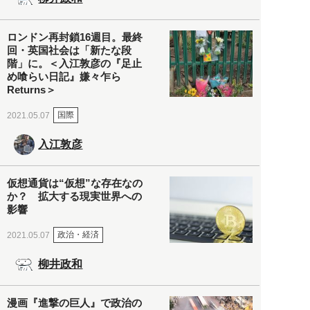
ロンドン再封鎖16週目。最終
回・英国社会は「新たな段
階」に。＜入江敦彦の『足止
め喰らい日記』嫌々乍ら
Returns＞
国際
2021.05.07
入江敦彦
仮想通貨は“仮想”な存在なの
か？ 拡大する現実世界への
影響
政治・経済
2021.05.07
柳井政和
漫画『進撃の巨人』で政治の