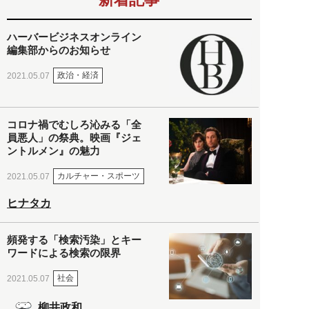
ハーバービジネスオンライン
編集部からのお知らせ
政治・経済
2021.05.07
コロナ禍でむしろ沁みる「全
員悪人」の祭典。映画『ジェ
ントルメン』の魅力
カルチャー・スポーツ
2021.05.07
ヒナタカ
頻発する「検索汚染」とキー
ワードによる検索の限界
社会
2021.05.07
柳井政和