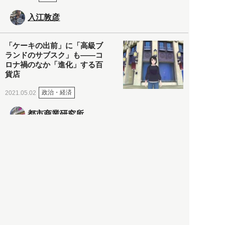
入江敦彦
「ケーキの出前」に「高級ブ
ランドのサブスク」も――コ
ロナ禍のなか「進化」する百
貨店
政治・経済
2021.05.02
都市商業研究所
「高度外国人材」という言葉
に潜む欺瞞と、日本が搾取し
依存する圧倒的多数の外国人
労働者の実像とは？
社会
2021.05.01
月刊日本