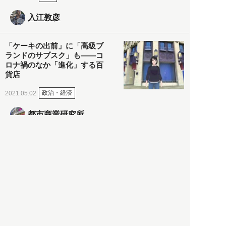
入江敦彦
「ケーキの出前」に「高級ブ
ランドのサブスク」も――コ
ロナ禍のなか「進化」する百
貨店
政治・経済
2021.05.02
都市商業研究所
「高度外国人材」という言葉
に潜む欺瞞と、日本が搾取し
依存する圧倒的多数の外国人
労働者の実像とは？
社会
2021.05.01
月刊日本