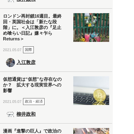
ロンドン再封鎖16週目。最終
回・英国社会は「新たな段
階」に。＜入江敦彦の『足止
め喰らい日記』嫌々乍ら
Returns＞
国際
2021.05.07
入江敦彦
仮想通貨は“仮想”な存在なの
か？ 拡大する現実世界への
影響
政治・経済
2021.05.07
柳井政和
漫画『進撃の巨人』で政治の