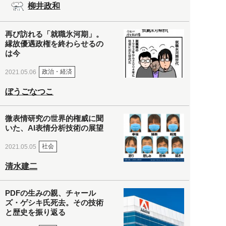
柳井政和
再び訪れる「就職氷河期」。
縁故優遇政権を終わらせるの
は今
政治・経済
2021.05.06
ぼうごなつこ
微表情研究の世界的権威に聞
いた、AI表情分析技術の展望
社会
2021.05.05
清水建二
PDFの生みの親、チャール
ズ・ゲシキ氏死去。その技術
と歴史を振り返る