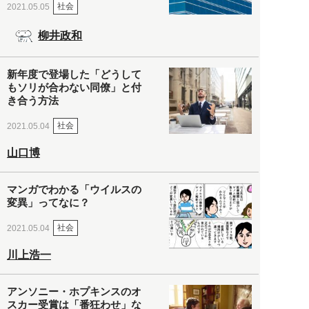
社会
2021.05.05
柳井政和
新年度で登場した「どうして
もソリが合わない同僚」と付
き合う方法
社会
2021.05.04
山口博
マンガでわかる「ウイルスの
変異」ってなに？
社会
2021.05.04
川上浩一
アンソニー・ホプキンスのオ
スカー受賞は「番狂わせ」な