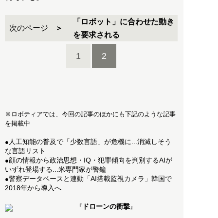
「ロボット」に合わせた動き
次のページ
を要求される
1
2
※ロボティアでは、今回の記事のほかにも下記のような記事
を掲載中
人工知能の普及で「少数言語」が危機に...消滅しそう
●
な言語リスト
顔の情報から政治思想・IQ・犯罪傾向を判別するAIが
●
いずれ登場する...米専門家が警鐘
警察データベースと連動「AI搭載監視カメラ」韓国で
●
2018年から導入へ
ドローンの衝撃
『
』