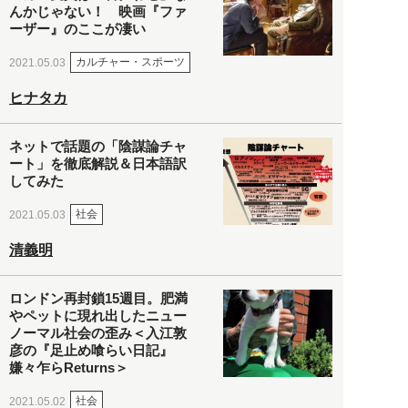
んかじゃない！ 映画『ファ
ーザー』のここが凄い
カルチャー・スポーツ
2021.05.03
ヒナタカ
ネットで話題の「陰謀論チャ
ート」を徹底解説＆日本語訳
してみた
社会
2021.05.03
清義明
ロンドン再封鎖15週目。肥満
やペットに現れ出したニュー
ノーマル社会の歪み＜入江敦
彦の『足止め喰らい日記』
嫌々乍らReturns＞
社会
2021.05.02