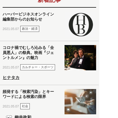
ハーバービジネスオンライン
編集部からのお知らせ
政治・経済
2021.05.07
コロナ禍でむしろ沁みる「全
員悪人」の祭典。映画『ジェ
ントルメン』の魅力
カルチャー・スポーツ
2021.05.07
ヒナタカ
頻発する「検索汚染」とキー
ワードによる検索の限界
社会
2021.05.07
柳井政和