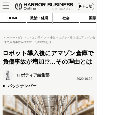
▶PC版
HOME
政治・経済
社会
国際
ハーバー・ビジネス・オンライン
社会
ロボット導入後にアマゾン倉
庫で負傷事故が増加!?…その理由とは
ロボット導入後にアマゾン倉庫で
負傷事故が増加!?…その理由とは
ロボティア編集部
2020.10.30
バックナンバー