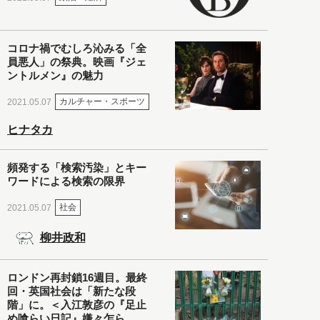
コロナ禍でむしろ沁みる「全
員悪人」の祭典。映画『ジェ
ントルメン』の魅力
カルチャー・スポーツ
2021.05.07
ヒナタカ
頻発する「検索汚染」とキー
ワードによる検索の限界
社会
2021.05.07
柳井政和
ロンドン再封鎖16週目。最終
回・英国社会は「新たな段
階」に。＜入江敦彦の『足止
め喰らい日記』嫌々乍ら