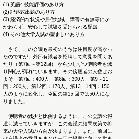
(1) 英語4 技能評価のあり方
(2) 記述式出題のあり方
(3) 経済的な状況や居住地域、障害の有無等にか
かわらず、安心して試験を受けられる配慮
(4) その他大学入試の望ましいあり方
さて、この会議も最初のうちは注目度が高かっ
たのですが、外部有識者を招聘して意見を聞くあ
たり（第7回～第12回） から少しずつ傍聴者も減
り関心が薄れていきます。その傍聴者の人数はお
よそ、第7回：400人、第8回：300人、第9～11
回：200人、第12回：170人、第13、14回：150
人のように変化し、今回の第15 回では50人にな
りました。
傍聴者の減少と比例するように、この会議の報
道も減っていきますが、この会議の結果次第で将
来の大学入試の方向が決まります。また、前回に
は有識者の意見をまとめ一定の提言に向けて動き