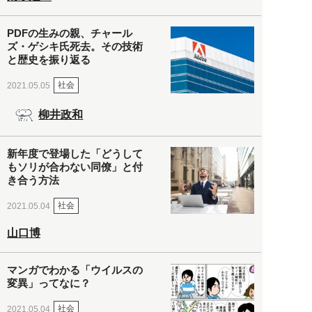
PDFの生みの親、チャール
ズ・ゲシキ氏死去。その技術
と歴史を振り返る
社会
2021.05.05
柳井政和
新年度で登場した「どうして
もソリが合わない同僚」と付
き合う方法
社会
2021.05.04
山口博
マンガでわかる「ウイルスの
変異」ってなに？
社会
2021.05.04