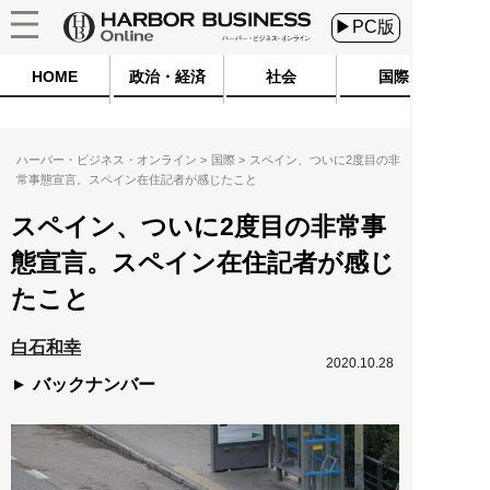
▶PC版
HOME
政治・経済
社会
国際
ハーバー・ビジネス・オンライン
国際
スペイン、ついに2度目の非
常事態宣言。スペイン在住記者が感じたこと
スペイン、ついに2度目の非常事
態宣言。スペイン在住記者が感じ
たこと
白石和幸
2020.10.28
バックナンバー