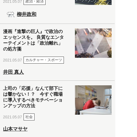
政治・経済
2021.05.07
柳井政和
漫画『進撃の巨人』で政治の
エッセンスを。 良質なエンタ
ーテイメントは「政治離れ」
の処方箋
カルチャー・スポーツ
2021.05.07
井田 真人
上司の「応援」なんて部下に
は響かない！？ 今すぐ職場
に導入するべきモチベーショ
ンアップの方法
社会
2021.05.07
山本マサヤ