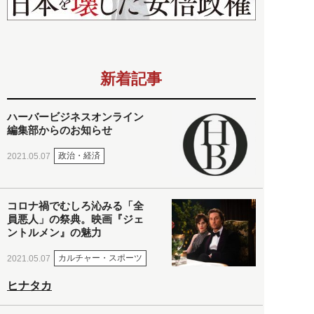
新着記事
ハーバービジネスオンライン
編集部からのお知らせ
政治・経済
2021.05.07
コロナ禍でむしろ沁みる「全
員悪人」の祭典。映画『ジェ
ントルメン』の魅力
カルチャー・スポーツ
2021.05.07
ヒナタカ