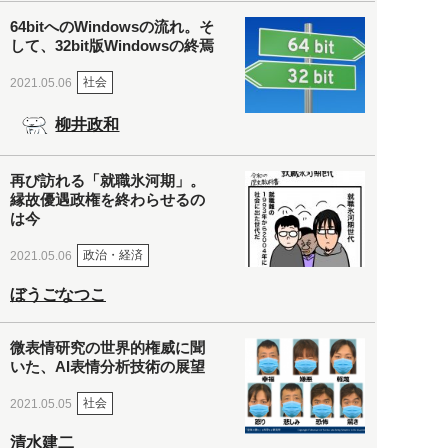
64bitへのWindowsの流れ。そ
して、32bit版Windowsの終焉
社会
2021.05.06
柳井政和
再び訪れる「就職氷河期」。
縁故優遇政権を終わらせるの
は今
政治・経済
2021.05.06
ぼうごなつこ
微表情研究の世界的権威に聞
いた、AI表情分析技術の展望
社会
2021.05.05
清水建二