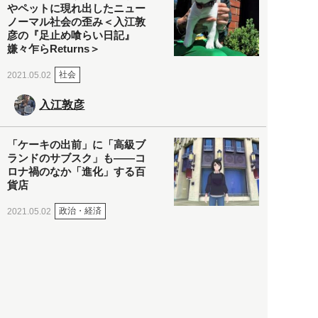
やペットに現れ出したニュー
ノーマル社会の歪み＜入江敦
彦の『足止め喰らい日記』
嫌々乍らReturns＞
社会
2021.05.02
入江敦彦
「ケーキの出前」に「高級ブ
ランドのサブスク」も――コ
ロナ禍のなか「進化」する百
貨店
政治・経済
2021.05.02
都市商業研究所
「高度外国人材」という言葉
に潜む欺瞞と、日本が搾取し
依存する圧倒的多数の外国人