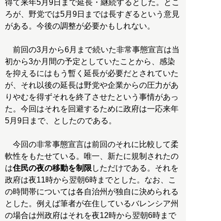
得て来年5月9日まで延長・継続するとした。とこ
ろが、野党では5月9日までは長すぎるという意見
がある。今後の調整が必要かもしれない。
前回の3月から6月まで続いた非常事態宣言は当
初から3か月間の予定としていたことから、感染
を抑えるにはもう暫く延長が必要だとされていた
が、それ以後の延長は野党や企業からの圧力があ
りやむを得ずそれを終了させたという事情があっ
た。今回はそれを回避するために政府は一応来年
5月9日まで、としたのである。
今回の非常事態宣言は前回のそれに比較して柔
軟性をもたせている。唯一、新たに規制されたの
は
住民の夜の移動を制限
しただけである。それを
政府は夜11時から翌朝6時までとした。なお、こ
の時間帯については各自治州が独自に決められる
とした。例えば筆者が在住しているバレンシア州
の場合は州政府はそれを夜12時から翌朝6時まで