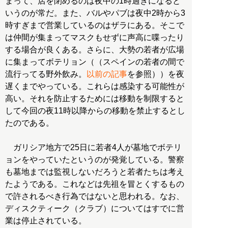
まって、店を閉めるのは夜中の1時過ぎになると
いうのが常だ。また、バルやパブは夜中2時から3
時すぎまで営業しているのはザラにある。そこで
は仲間が集まってマスクもせずに声高に喋ったり
する場合が良くある。さらに、大勢の若者が広場
に集まってボテリョン（（スペインの若者の間で
流行ってる野外飲み。
以前の記事
を参照））を夜
遅くまでやっている。これらは感染する可能性が
高い。それを防止するためには移動を制限すると
して今回の夜11時以降からの移動を禁止するとし
たのである。
ガリシア地方で25日に若者4人が墓地でボテリ
ョンをやっていたというのが発覚している。警察
も墓地までは監視しないだろうと若者たちは考え
たようである。これなどは先祖を冒とくするもの
で許されるべき行為ではないと思われる。なお、
ディスクティーク（クラブ）についてはすでに営
業は停止されている。