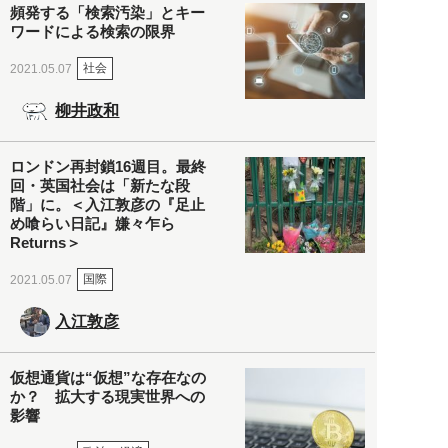
頻発する「検索汚染」とキー
ワードによる検索の限界
社会
2021.05.07
柳井政和
ロンドン再封鎖16週目。最終
回・英国社会は「新たな段
階」に。＜入江敦彦の『足止
め喰らい日記』嫌々乍ら
Returns＞
国際
2021.05.07
入江敦彦
仮想通貨は“仮想”な存在なの
か？ 拡大する現実世界への
影響