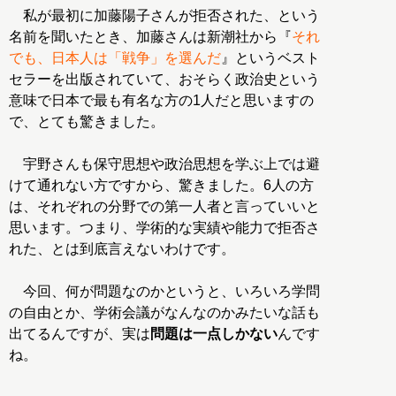
私が最初に加藤陽子さんが拒否された、という
名前を聞いたとき、加藤さんは新潮社から『
それ
でも、日本人は「戦争」を選んだ
』というベスト
セラーを出版されていて、おそらく政治史という
意味で日本で最も有名な方の1人だと思いますの
で、とても驚きました。
宇野さんも保守思想や政治思想を学ぶ上では避
けて通れない方ですから、驚きました。6人の方
は、それぞれの分野での第一人者と言っていいと
思います。つまり、学術的な実績や能力で拒否さ
れた、とは到底言えないわけです。
今回、何が問題なのかというと、いろいろ学問
の自由とか、学術会議がなんなのかみたいな話も
出てるんですが、実は
問題は一点しかない
んです
ね。