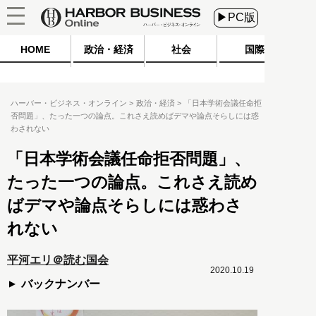
▶PC版
HOME
政治・経済
社会
国際
ハーバー・ビジネス・オンライン
政治・経済
「日本学術会議任命拒
否問題」、たった一つの論点。これさえ読めばデマや論点そらしには惑
わされない
「日本学術会議任命拒否問題」、
たった一つの論点。これさえ読め
ばデマや論点そらしには惑わさ
れない
平河エリ＠読む国会
2020.10.19
バックナンバー