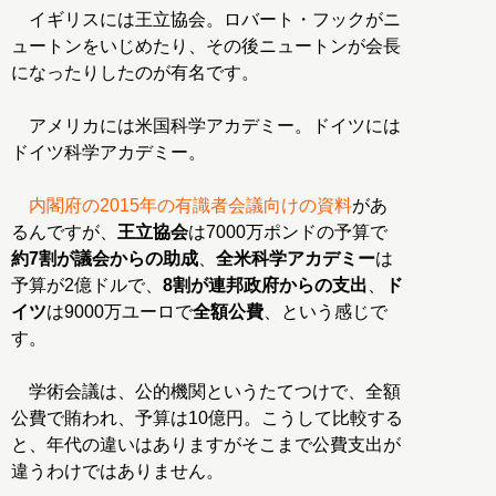
イギリスには王立協会。ロバート・フックがニ
ュートンをいじめたり、その後ニュートンが会長
になったりしたのが有名です。
アメリカには米国科学アカデミー。ドイツには
ドイツ科学アカデミー。
内閣府の2015年の有識者会議向けの資料
があ
るんですが、
王立協会
は7000万ポンドの予算で
約7割が議会からの助成
、
全米科学アカデミー
は
予算が2億ドルで、
8割が連邦政府からの支出
、
ド
イツ
は9000万ユーロで
全額公費
、という感じで
す。
学術会議は、公的機関というたてつけで、全額
公費で賄われ、予算は10億円。こうして比較する
と、年代の違いはありますがそこまで公費支出が
違うわけではありません。