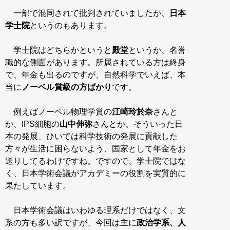
一部で混同されて批判されていましたが、
日本
学士院
というのもあります。
学士院はどちらかというと
殿堂
というか、名誉
職的な側面があります。所属されている方は終身
で、年金も出るのですが、自然科学でいえば、本
当に
ノーベル賞級の方ばかり
です。
例えばノーベル物理学賞の
江崎玲於奈
さんと
か、IPS細胞の
山中伸弥
さんとか、そういった日
本の発展、ひいては科学技術の発展に貢献した
方々が生活に困らないよう、国家として年金をお
送りしてるわけですね。ですので、学士院ではな
く、日本学術会議がアカデミーの役割を実質的に
果たしています。
日本学術会議はいわゆる理系だけではなく、文
系の方も多い訳ですが、今回は主に
政治学系、人