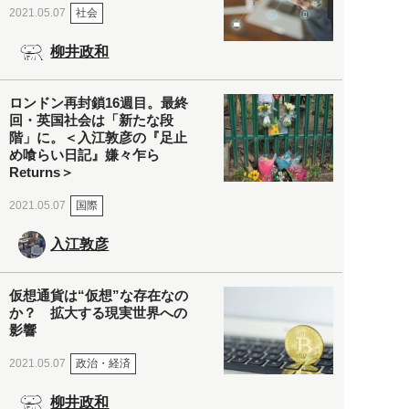
社会
2021.05.07
柳井政和
ロンドン再封鎖16週目。最終
回・英国社会は「新たな段
階」に。＜入江敦彦の『足止
め喰らい日記』嫌々乍ら
Returns＞
国際
2021.05.07
入江敦彦
仮想通貨は“仮想”な存在なの
か？ 拡大する現実世界への
影響
政治・経済
2021.05.07
柳井政和