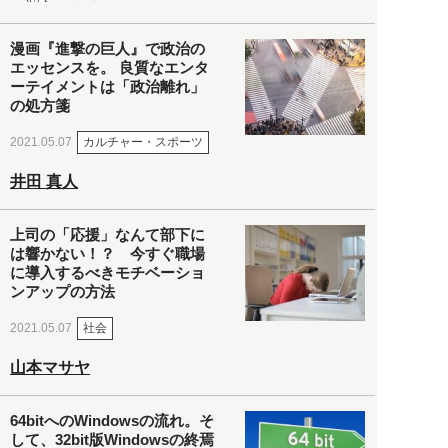
漫画『進撃の巨人』で政治の
エッセンスを。 良質なエンタ
ーテイメントは「政治離れ」
の処方箋
カルチャー・スポーツ
2021.05.07
井田 真人
上司の「応援」なんて部下に
は響かない！？ 今すぐ職場
に導入するべきモチベーショ
ンアップの方法
社会
2021.05.07
山本マサヤ
64bitへのWindowsの流れ。そ
して、32bit版Windowsの終焉