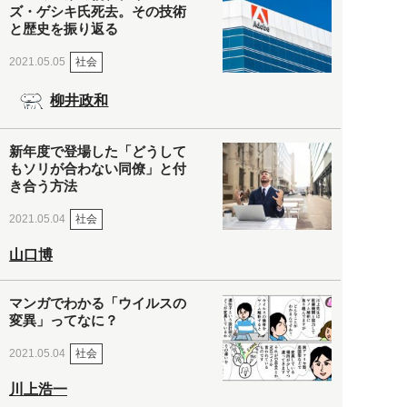
ズ・ゲシキ氏死去。その技術
と歴史を振り返る
社会
2021.05.05
柳井政和
新年度で登場した「どうして
もソリが合わない同僚」と付
き合う方法
社会
2021.05.04
山口博
マンガでわかる「ウイルスの
変異」ってなに？
社会
2021.05.04
川上浩一