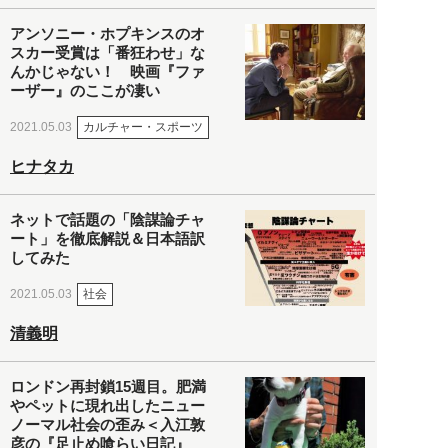
アンソニー・ホプキンスのオ
スカー受賞は「番狂わせ」な
んかじゃない！ 映画『ファ
ーザー』のここが凄い
カルチャー・スポーツ
2021.05.03
ヒナタカ
ネットで話題の「陰謀論チャ
ート」を徹底解説＆日本語訳
してみた
社会
2021.05.03
清義明
ロンドン再封鎖15週目。肥満
やペットに現れ出したニュー
ノーマル社会の歪み＜入江敦
彦の『足止め喰らい日記』