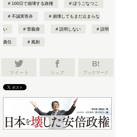
100日で崩壊する政権
ぼうごなつこ
不誠実答弁
崩壊してもまだ止まらな
い
菅義偉
説明しない
説明
責任
風刺
B!
ブックマーク