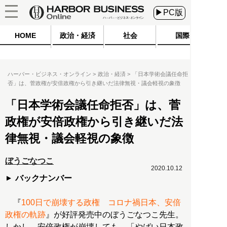
▶PC版
HOME
政治・経済
社会
国際
ハーバー・ビジネス・オンライン
政治・経済
「日本学術会議任命拒
否」は、菅政権が安倍政権から引き継いだ法律無視・議会軽視の象徴
「日本学術会議任命拒否」は、菅
政権が安倍政権から引き継いだ法
律無視・議会軽視の象徴
ぼうごなつこ
2020.10.12
バックナンバー
『
100日で崩壊する政権 コロナ禍日本、安倍
政権の軌跡
』が好評発売中のぼうごなつこ先生。
しかし、安倍政権が崩壊しても、「やばい日本政