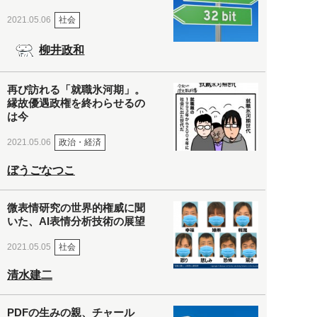
社会
2021.05.06
柳井政和
再び訪れる「就職氷河期」。
縁故優遇政権を終わらせるの
は今
政治・経済
2021.05.06
ぼうごなつこ
微表情研究の世界的権威に聞
いた、AI表情分析技術の展望
社会
2021.05.05
清水建二
PDFの生みの親、チャール