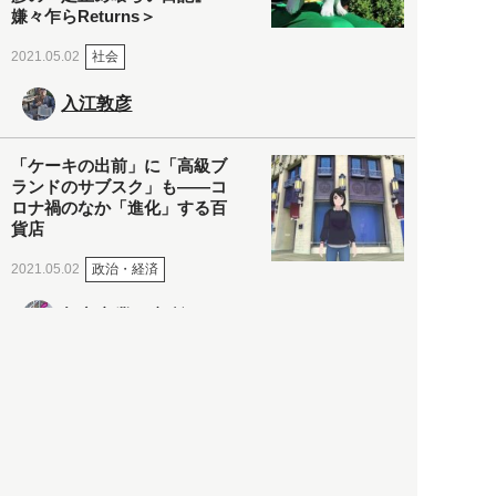
嫌々乍らReturns＞
社会
2021.05.02
入江敦彦
「ケーキの出前」に「高級ブ
ランドのサブスク」も――コ
ロナ禍のなか「進化」する百
貨店
政治・経済
2021.05.02
都市商業研究所
「高度外国人材」という言葉
に潜む欺瞞と、日本が搾取し
依存する圧倒的多数の外国人
労働者の実像とは？
社会
2021.05.01