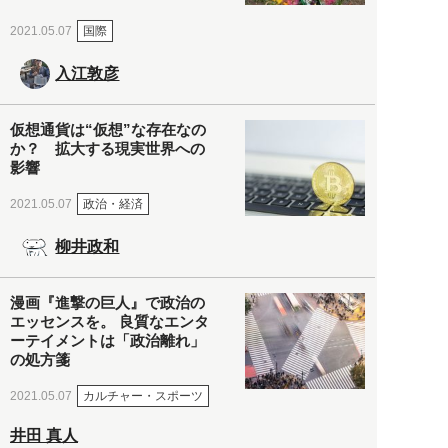
国際
2021.05.07
入江敦彦
仮想通貨は“仮想”な存在なの
か？ 拡大する現実世界への
影響
政治・経済
2021.05.07
柳井政和
漫画『進撃の巨人』で政治の
エッセンスを。 良質なエンタ
ーテイメントは「政治離れ」
の処方箋
カルチャー・スポーツ
2021.05.07
井田 真人