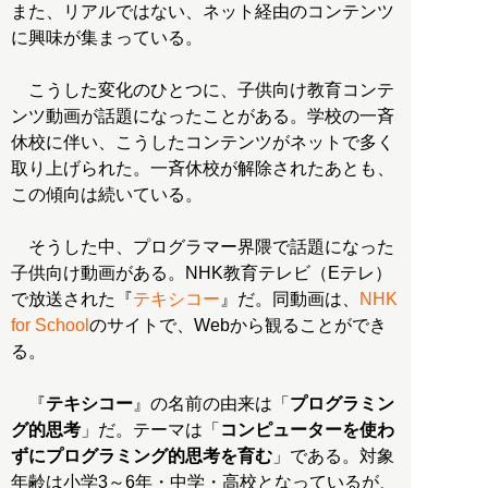
また、リアルではない、ネット経由のコンテンツ
に興味が集まっている。
こうした変化のひとつに、子供向け教育コンテ
ンツ動画が話題になったことがある。学校の一斉
休校に伴い、こうしたコンテンツがネットで多く
取り上げられた。一斉休校が解除されたあとも、
この傾向は続いている。
そうした中、プログラマー界隈で話題になった
子供向け動画がある。NHK教育テレビ（Eテレ）
で放送された『
テキシコー
』だ。同動画は、
NHK
for School
のサイトで、Webから観ることができ
る。
『
テキシコー
』の名前の由来は「
プログラミン
グ的思考
」だ。テーマは「
コンピューターを使わ
ずにプログラミング的思考を育む
」である。対象
年齢は小学3～6年・中学・高校となっているが、