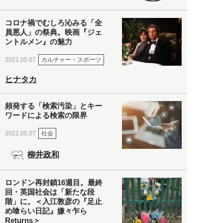
コロナ禍でむしろ沁みる「全
員悪人」の祭典。映画『ジェ
ントルメン』の魅力
カルチャー・スポーツ
2021.05.07
ヒナタカ
頻発する「検索汚染」とキー
ワードによる検索の限界
社会
2021.05.07
柳井政和
ロンドン再封鎖16週目。最終
回・英国社会は「新たな段
階」に。＜入江敦彦の『足止
め喰らい日記』嫌々乍ら
Returns＞