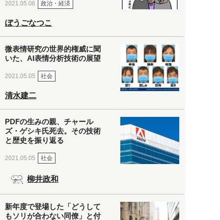
政治・経済
2021.05.06
ぼうごなつこ
微表情研究の世界的権威に聞
いた、AI表情分析技術の展望
社会
2021.05.05
清水建二
PDFの生みの親、チャール
ズ・ゲシキ氏死去。その技術
と歴史を振り返る
社会
2021.05.05
柳井政和
新年度で登場した「どうして
もソリが合わない同僚」と付