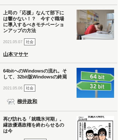
上司の「応援」なんて部下に
は響かない！？ 今すぐ職場
に導入するべきモチベーショ
ンアップの方法
社会
2021.05.07
山本マサヤ
64bitへのWindowsの流れ。そ
して、32bit版Windowsの終焉
社会
2021.05.06
柳井政和
再び訪れる「就職氷河期」。
縁故優遇政権を終わらせるの
は今