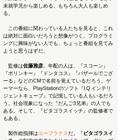
未就学児から楽しめる。もちろん大人も楽しめ
る。
この番組に関わっている人たちを見ると、これ
は絶対に面白いだろうと想像がつく。プログラミ
ングに興味がない人でも、ちょっと番組を見てみ
ようと思うはずだ。
監修は
佐藤雅彦
。年配の人は、『スコーン』
『ポリンキー』『ドンタコス』『バザールでござ
ーる』などのCMで名前を覚えているだろう。ゲ
ーマーなら、PlayStationのソフト『I.Q インテリ
ジェントキューブ』で記憶している人もいるだろ
う。社会現象になった『だんご3兄弟』の人でも
ある。そして、『ピタゴラスイッチ』の監修者で
もある。
製作総指揮は
ユーフラテス
だ。『
ピタゴラスイ