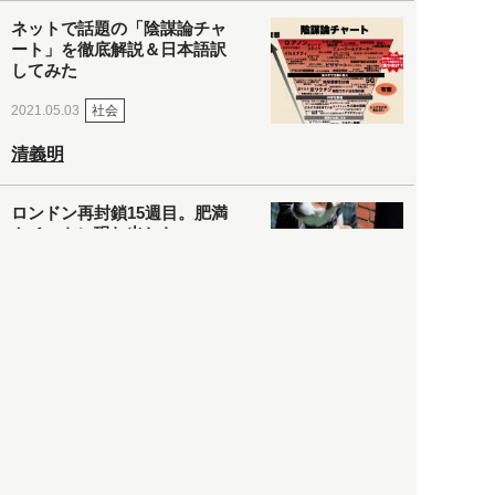
ネットで話題の「陰謀論チャ
ート」を徹底解説＆日本語訳
してみた
社会
2021.05.03
清義明
ロンドン再封鎖15週目。肥満
やペットに現れ出したニュー
ノーマル社会の歪み＜入江敦
彦の『足止め喰らい日記』
嫌々乍らReturns＞
社会
2021.05.02
入江敦彦
「ケーキの出前」に「高級ブ
ランドのサブスク」も――コ
ロナ禍のなか「進化」する百