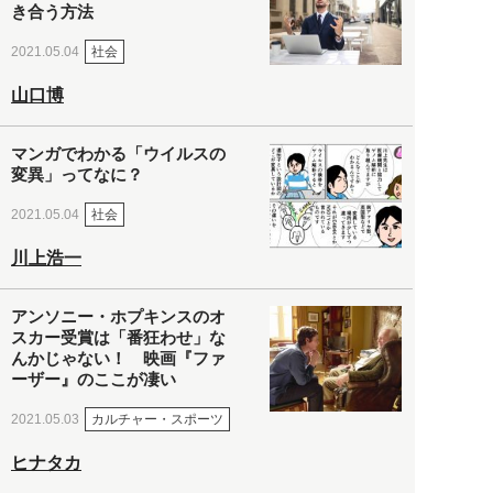
き合う方法
社会
2021.05.04
山口博
マンガでわかる「ウイルスの
変異」ってなに？
社会
2021.05.04
川上浩一
アンソニー・ホプキンスのオ
スカー受賞は「番狂わせ」な
んかじゃない！ 映画『ファ
ーザー』のここが凄い
カルチャー・スポーツ
2021.05.03
ヒナタカ