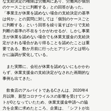
な支給決定の権限は労働局にあり、労働局が個別
のケースごとに判断する」との回答があった。
「事業主が休業を認めない場合の支給決定の基準
は何か」との質問に対しては「個別のケースごと
に判断する」という回答を繰り返すばかりで支給
判断の基準の不在をうかがわせるが、しかし事業
主が休業を認めない場合でも休業支援金の支給決
定がされる場合があり得ることを認めたことは重
要である。数か月前に行ったヒアリングとは明ら
かに論調が変化している。
また実際に、会社が休業を認めないにもかかわ
らず、休業支援金の支給決定がなされた画期的な
事例も出てきた。
飲食店のアルバイトであるCさんは、2020年4
月以降、新型コロナウイルスの影響を受けてシフ
トが0となっていたため、休業支援金申請への協
力を企業に求めたところ、企業は、「シフトが出