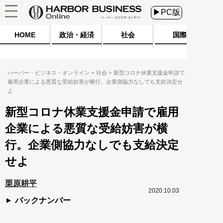
▶PC版
HOME
政治・経済
社会
国際
ハーバー・ビジネス・オンライン
社会
新型コロナ休業支援金申請で
雇用企業による悪質な受給妨害が横行。企業側協力なしでも支給決定せ
よ
新型コロナ休業支援金申請で雇用
企業による悪質な受給妨害が横
行。企業側協力なしでも支給決定
せよ
栗原耕平
2020.10.03
バックナンバー