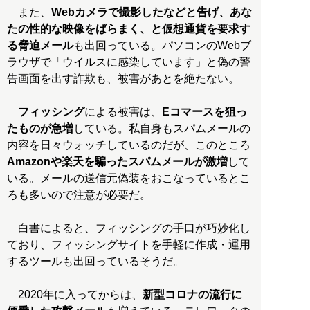
また、
Webカメラで撮影したなどと告げ、あな
たの性的な映像をばらまく、と仮想通貨を要求す
る脅迫メール
も出回っている。パソコンのWebブ
ラウザで「ウイルスに感染しています」と偽の警
告画面を出す詐欺も、被害があとを絶たない。
フィッシング
による被害は、
Eコマースを狙っ
たものが急増
している。私自身もスパムメールの
内容を日々ウォッチしているのだが、このところ
Amazonや楽天を騙ったスパムメールが激増
して
いる。メールの送信元偽装をおこなっているとこ
ろも多いので注意が必要だ。
白書によると、フィッシングの手口が巧妙化し
ており、フィッシングサイトを手軽に作成・運用
するツールも出回っているそうだ。
2020年に入ってからは、
新型コロナの流行に