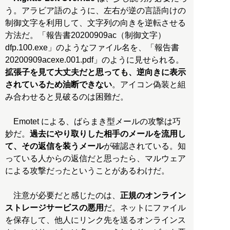
う。アラビア語のように、左右が逆の言語向けの
制御文字を利用して、文字列の向きを逆転させる
方法だ。「報告書20200909ac（制御文字）
dfp.100.exe」のようなファイル名を、「報告書
20200909acexe.001.pdf」のように見せられる。
拡張子を見て大丈夫だと思っても、逆向きに表示
されているため油断できない
。アイコン偽装と組
み合わせると見破るのは困難だ。
Emotet による、ばらまき型メールの攻撃は巧
妙だ。
過去にやり取りした相手のメールを流用し
て、その返信を装うメール
が確認されている。知
っている人からの返信だと思ったら、マルウェア
による攻撃だったということがあるわけだ。
注意が必要だと感じたのは、
正規のオンライン
ストレージサービスの悪用
だ。ネットにファイル
を保存して、他人にリンク先を送るオンラインス