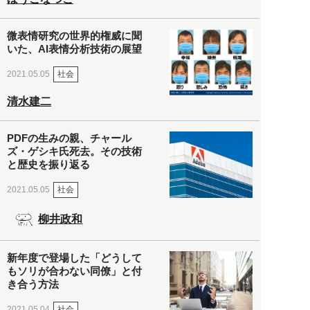
微表情研究の世界的権威に聞
いた、AI表情分析技術の展望
社会
2021.05.05
清水建二
PDFの生みの親、チャール
ズ・ゲシキ氏死去。その技術
と歴史を振り返る
社会
2021.05.05
柳井政和
新年度で登場した「どうして
もソリが合わない同僚」と付
き合う方法
社会
2021.05.04