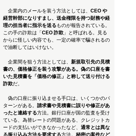
企業内のメールを装う方法としては、
CEO や
経営幹部になりすまし、送金権限を持つ財務や経
理の担当者に指示を送る
ものが報告されている。
この手の詐欺は「
CEO 詐欺
」と呼ばれる。見る
からに怪しい内容でも、一定の確率で騙されるの
で油断してはいけない。
企業間を狙う方法としては、
新規取引先の見積
書の、価格修正を装う攻撃がある。偽の口座を書
いた見積書を「価格の修正」と称して送り付ける
詐欺
だ。
偽の口座に振り込ませる手口は、いくつかのパ
ターンがある。
請求書や見積書に誤りや修正があ
ったと連絡する
方法。銀行口座が国の監査を受け
ている、為替レートの問題がある、クレジットカ
ードの支払いができなかったなど、
通常とは異な
る振り込み方法を要求する
方法。
秘密の案件など