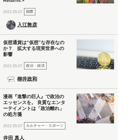
Returns＞
国際
2021.05.07
入江敦彦
仮想通貨は“仮想”な存在なの
か？ 拡大する現実世界への
影響
政治・経済
2021.05.07
柳井政和
漫画『進撃の巨人』で政治の
エッセンスを。 良質なエンタ
ーテイメントは「政治離れ」
の処方箋
カルチャー・スポーツ
2021.05.07
井田 真人