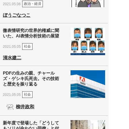
政治・経済
2021.05.06
ぼうごなつこ
微表情研究の世界的権威に聞
いた、AI表情分析技術の展望
社会
2021.05.05
清水建二
PDFの生みの親、チャール
ズ・ゲシキ氏死去。その技術
と歴史を振り返る
社会
2021.05.05
柳井政和
新年度で登場した「どうして
もソリが合わない同僚」と付