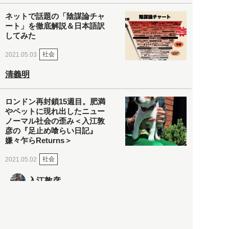
ネットで話題の「陰謀論チャ
ート」を徹底解説＆日本語訳
してみた
社会
2021.05.03
清義明
ロンドン再封鎖15週目。肥満
やペットに現れ出したニュー
ノーマル社会の歪み＜入江敦
彦の『足止め喰らい日記』
嫌々乍らReturns＞
社会
2021.05.02
入江敦彦
「ケーキの出前」に「高級ブ
ランドのサブスク」も――コ
ロナ禍のなか「進化」する百