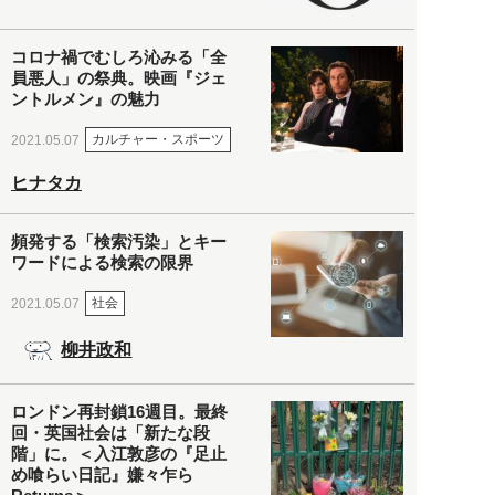
コロナ禍でむしろ沁みる「全
員悪人」の祭典。映画『ジェ
ントルメン』の魅力
カルチャー・スポーツ
2021.05.07
ヒナタカ
頻発する「検索汚染」とキー
ワードによる検索の限界
社会
2021.05.07
柳井政和
ロンドン再封鎖16週目。最終
回・英国社会は「新たな段
階」に。＜入江敦彦の『足止
め喰らい日記』嫌々乍ら