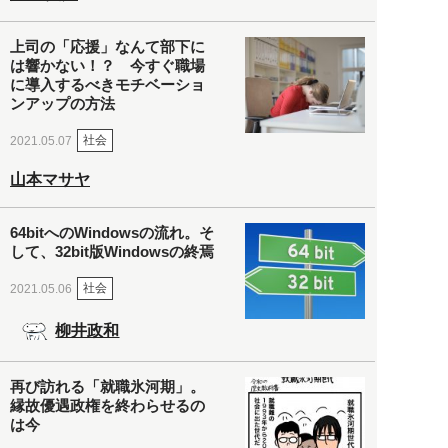
上司の「応援」なんて部下に
は響かない！？ 今すぐ職場
に導入するべきモチベーショ
ンアップの方法
社会
2021.05.07
山本マサヤ
64bitへのWindowsの流れ。そ
して、32bit版Windowsの終焉
社会
2021.05.06
柳井政和
再び訪れる「就職氷河期」。
縁故優遇政権を終わらせるの
は今