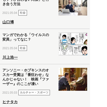
き合う方法
社会
2021.05.04
山口博
マンガでわかる「ウイルスの
変異」ってなに？
社会
2021.05.04
川上浩一
アンソニー・ホプキンスのオ
スカー受賞は「番狂わせ」な
んかじゃない！ 映画『ファ
ーザー』のここが凄い
カルチャー・スポーツ
2021.05.03
ヒナタカ