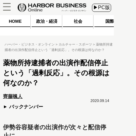
▶PC版
HOME
政治・経済
社会
国際
ハーバー・ビジネス・オンライン
カルチャー・スポーツ
薬物所持逮
捕者の出演作配信停止という「過剰反応」。その根源は何なのか？
薬物所持逮捕者の出演作配信停止
という「過剰反応」。その根源は
何なのか？
齊藤颯人
2020.09.14
バックナンバー
伊勢谷容疑者の出演作が次々と配信停
止に