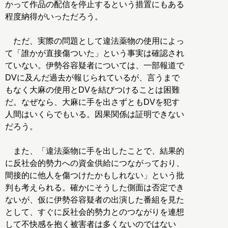
かって作品の配信を停止するという措置にもある
程度納得がいっただろう。
ただ、実際の問題として違法薬物の使用によっ
て「誰かが直接傷ついた」という事実は確認され
ていない。伊勢谷容疑者については、一部報道で
DVに及んだ過去が報じられているが、言うまで
もなく大麻の使用とDVを結びつけることは困難
だ。なぜなら、大麻に手を出さずともDVを犯す
人間はいくらでもいる。因果関係は証明できない
だろう。
また、「違法薬物に手を出したことで、結果的
に反社会的勢力への資金供給につながっており、
間接的に他人を傷つけたかもしれない」という批
判も考えられる。確かにそうした側面は否定でき
ないが、仮に伊勢谷容疑者の出演した番組を見た
として、すぐに反社会的勢力とのつながりを連想
して不快感を抱く被害者は多くないのではない