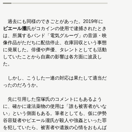
過去にも同様のできごとがあった。2019年に
ピエール瀧
氏がコカインの使用で逮捕されたとき
は、所属するバンド「電気グルーヴ」の音源・映
像作品がただちに配信停止、在庫回収という事態
に発展した。俳優や声優、タレントとしても活動
していたことから自粛の影響は各方面に波及し
た。
しかし、こうした一連の対応は果たして適当だ
ったのだろうか。
先に引用した窪塚氏のコメントにもあるよう
に、確かに違法薬物の使用は「誰も被害者がいな
い」という側面もある。筆者としても、仮に伊勢
谷容疑者やピエール瀧氏が殺人や強姦といった罪
を犯していたら、被害者や遺族の心情をおもんば