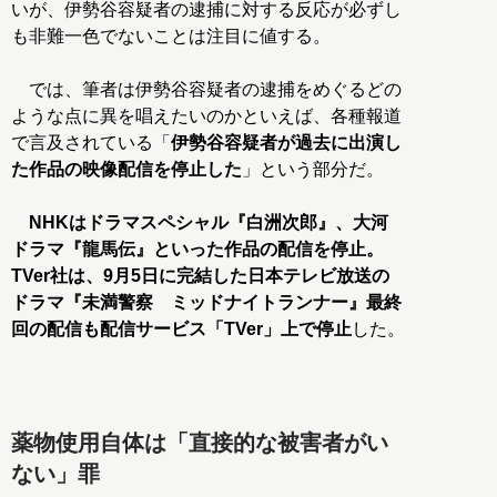
いが、伊勢谷容疑者の逮捕に対する反応が必ずし
も非難一色でないことは注目に値する。
では、筆者は伊勢谷容疑者の逮捕をめぐるどの
ような点に異を唱えたいのかといえば、各種報道
で言及されている「
伊勢谷容疑者が過去に出演し
た作品の映像配信を停止した
」という部分だ。
NHKはドラマスペシャル『白洲次郎』、大河
ドラマ『龍馬伝』といった作品の配信を停止。
TVer社は、9月5日に完結した日本テレビ放送の
ドラマ『未満警察 ミッドナイトランナー』最終
回の配信も配信サービス「TVer」上で停止
した。
薬物使用自体は「直接的な被害者がい
ない」罪