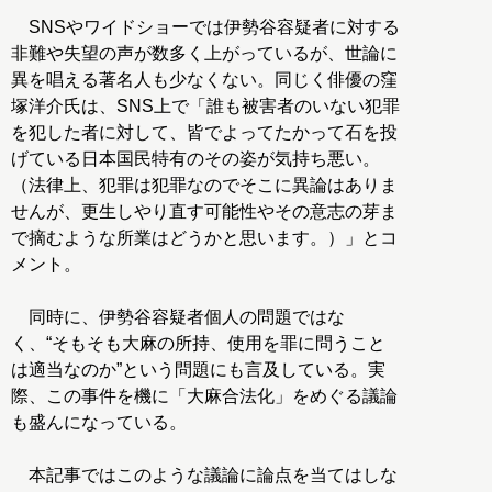
SNSやワイドショーでは伊勢谷容疑者に対する
非難や失望の声が数多く上がっているが、世論に
異を唱える著名人も少なくない。同じく俳優の窪
塚洋介氏は、SNS上で「誰も被害者のいない犯罪
を犯した者に対して、皆でよってたかって石を投
げている日本国民特有のその姿が気持ち悪い。
（法律上、犯罪は犯罪なのでそこに異論はありま
せんが、更生しやり直す可能性やその意志の芽ま
で摘むような所業はどうかと思います。）」とコ
メント。
同時に、伊勢谷容疑者個人の問題ではな
く、“そもそも大麻の所持、使用を罪に問うこと
は適当なのか”という問題にも言及している。実
際、この事件を機に「大麻合法化」をめぐる議論
も盛んになっている。
本記事ではこのような議論に論点を当てはしな