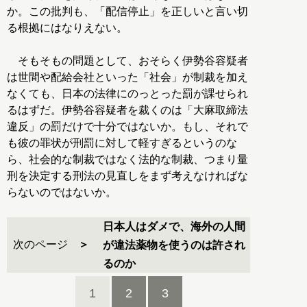
か。この批判も、「配信停止」を正しいと言い切
る根拠にはなりえない。
そもそもの問題として、おそらく伊勢谷容疑者
は世間や配給会社といった「社会」が制裁を加え
なくても、日本の法律にのっとった罰が課せられ
るはずだ。伊勢谷容疑者を裁くのは「大麻取締法
違反」の罰だけで十分ではないか。もし、それで
も彼の罪状が刑罰に対して軽すぎるというのな
ら、社会的な制裁ではなく法的な制裁、つまり量
刑を決定する刑法の見直しをまず考えなければな
らないのではないか。
日本人はダメで、海外の人間
次のページ
が違法薬物を使うのは許され
るのか
1
2
3