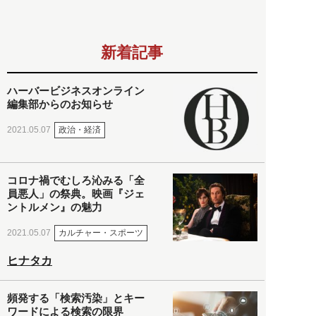
新着記事
ハーバービジネスオンライン
編集部からのお知らせ
政治・経済
2021.05.07
コロナ禍でむしろ沁みる「全
員悪人」の祭典。映画『ジェ
ントルメン』の魅力
カルチャー・スポーツ
2021.05.07
ヒナタカ
頻発する「検索汚染」とキー
ワードによる検索の限界