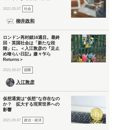
社会
2021.05.07
柳井政和
ロンドン再封鎖16週目。最終
回・英国社会は「新たな段
階」に。＜入江敦彦の『足止
め喰らい日記』嫌々乍ら
Returns＞
国際
2021.05.07
入江敦彦
仮想通貨は“仮想”な存在なの
か？ 拡大する現実世界への
影響
政治・経済
2021.05.07