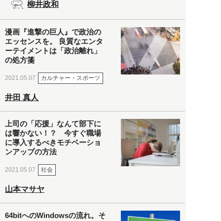
柳井政和
漫画『進撃の巨人』で政治の
エッセンスを。 良質なエンタ
ーテイメントは「政治離れ」
の処方箋
カルチャー・スポーツ
2021.05.07
井田 真人
上司の「応援」なんて部下に
は響かない！？ 今すぐ職場
に導入するべきモチベーショ
ンアップの方法
社会
2021.05.07
山本マサヤ
64bitへのWindowsの流れ。そ