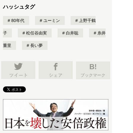
ハッシュタグ
80年代
ユーミン
上野千鶴
子
松任谷由実
白井聡
糸井
重里
長い夢
B!
ブックマーク