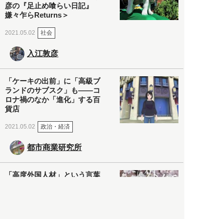
彦の『足止め喰らい日記』
嫌々乍らReturns＞
社会
2021.05.02
入江敦彦
「ケーキの出前」に「高級ブ
ランドのサブスク」も――コ
ロナ禍のなか「進化」する百
貨店
政治・経済
2021.05.02
都市商業研究所
「高度外国人材」という言葉
に潜む欺瞞と、日本が搾取し
依存する圧倒的多数の外国人
労働者の実像とは？