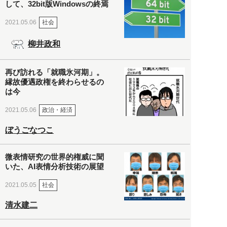
して、32bit版Windowsの終焉
社会
2021.05.06
柳井政和
再び訪れる「就職氷河期」。
縁故優遇政権を終わらせるの
は今
政治・経済
2021.05.06
ぼうごなつこ
微表情研究の世界的権威に聞
いた、AI表情分析技術の展望
社会
2021.05.05
清水建二