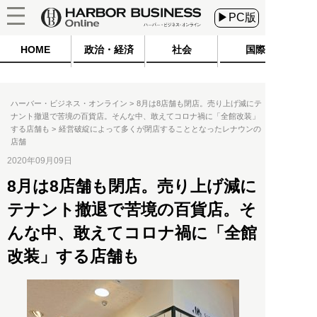
▶PC版
HOME
政治・経済
社会
国際
ハーバー・ビジネス・オンライン
8月は8店舗も閉店。売り上げ減にテ
ナント撤退で苦境の百貨店。そんな中、敢えてコロナ禍に「全館改装」
する店舗も
経営破綻によって多くが閉店することとなったレナウンの
店舗
2020年09月09日
8月は8店舗も閉店。売り上げ減に
テナント撤退で苦境の百貨店。そ
んな中、敢えてコロナ禍に「全館
改装」する店舗も