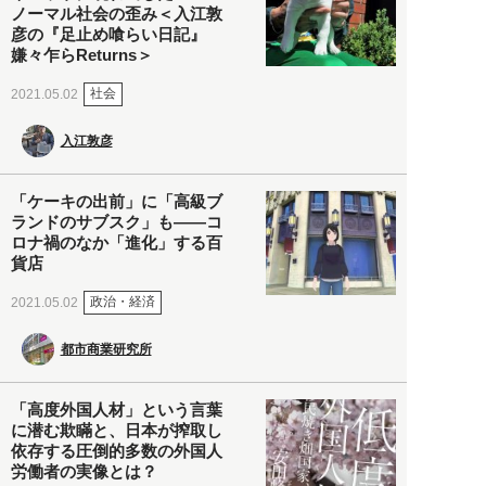
ノーマル社会の歪み＜入江敦
彦の『足止め喰らい日記』
嫌々乍らReturns＞
社会
2021.05.02
入江敦彦
「ケーキの出前」に「高級ブ
ランドのサブスク」も――コ
ロナ禍のなか「進化」する百
貨店
政治・経済
2021.05.02
都市商業研究所
「高度外国人材」という言葉
に潜む欺瞞と、日本が搾取し
依存する圧倒的多数の外国人
労働者の実像とは？