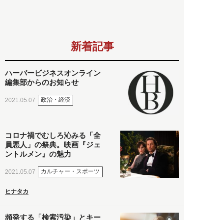
新着記事
ハーバービジネスオンライン
編集部からのお知らせ
政治・経済
2021.05.07
コロナ禍でむしろ沁みる「全
員悪人」の祭典。映画『ジェ
ントルメン』の魅力
カルチャー・スポーツ
2021.05.07
ヒナタカ
頻発する「検索汚染」とキー