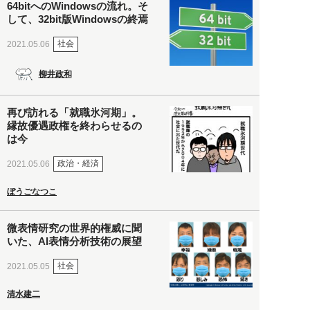
64bitへのWindowsの流れ。そ
して、32bit版Windowsの終焉
社会
2021.05.06
柳井政和
再び訪れる「就職氷河期」。
縁故優遇政権を終わらせるの
は今
政治・経済
2021.05.06
ぼうごなつこ
微表情研究の世界的権威に聞
いた、AI表情分析技術の展望
社会
2021.05.05
清水建二