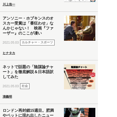
川上浩一
アンソニー・ホプキンスのオ
スカー受賞は「番狂わせ」な
んかじゃない！ 映画『ファ
ーザー』のここが凄い
カルチャー・スポーツ
2021.05.03
ヒナタカ
ネットで話題の「陰謀論チャ
ート」を徹底解説＆日本語訳
してみた
社会
2021.05.03
清義明
ロンドン再封鎖15週目。肥満
やペットに現れ出したニュー