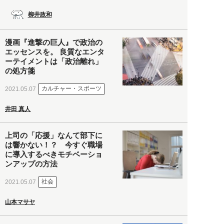
柳井政和
漫画『進撃の巨人』で政治の
エッセンスを。 良質なエンタ
ーテイメントは「政治離れ」
の処方箋
カルチャー・スポーツ
2021.05.07
井田 真人
上司の「応援」なんて部下に
は響かない！？ 今すぐ職場
に導入するべきモチベーショ
ンアップの方法
社会
2021.05.07
山本マサヤ