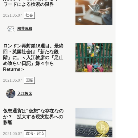
ワードによる検索の限界
社会
2021.05.07
柳井政和
ロンドン再封鎖16週目。最終
回・英国社会は「新たな段
階」に。＜入江敦彦の『足止
め喰らい日記』嫌々乍ら
Returns＞
国際
2021.05.07
入江敦彦
仮想通貨は“仮想”な存在なの
か？ 拡大する現実世界への
影響
政治・経済
2021.05.07