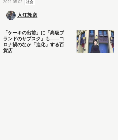
社会
2021.05.02
入江敦彦
「ケーキの出前」に「高級ブ
ランドのサブスク」も――コ
ロナ禍のなか「進化」する百
貨店
政治・経済
2021.05.02
都市商業研究所
「高度外国人材」という言葉
に潜む欺瞞と、日本が搾取し
依存する圧倒的多数の外国人
労働者の実像とは？
社会
2021.05.01
月刊日本