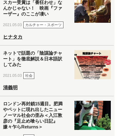
スカー受賞は「番狂わせ」な
んかじゃない！ 映画『ファ
ーザー』のここが凄い
カルチャー・スポーツ
2021.05.03
ヒナタカ
ネットで話題の「陰謀論チャ
ート」を徹底解説＆日本語訳
してみた
社会
2021.05.03
清義明
ロンドン再封鎖15週目。肥満
やペットに現れ出したニュー
ノーマル社会の歪み＜入江敦
彦の『足止め喰らい日記』
嫌々乍らReturns＞