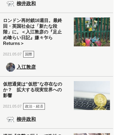
柳井政和
ロンドン再封鎖16週目。最終
回・英国社会は「新たな段
階」に。＜入江敦彦の『足止
め喰らい日記』嫌々乍ら
Returns＞
国際
2021.05.07
入江敦彦
仮想通貨は“仮想”な存在なの
か？ 拡大する現実世界への
影響
政治・経済
2021.05.07
柳井政和