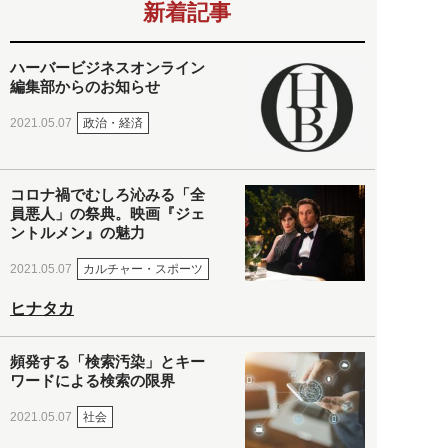
新着記事
ハーバービジネスオンライン
編集部からのお知らせ
政治・経済
2021.05.07
コロナ禍でむしろ沁みる「全
員悪人」の祭典。映画『ジェ
ントルメン』の魅力
カルチャー・スポーツ
2021.05.07
ヒナタカ
頻発する「検索汚染」とキー
ワードによる検索の限界
社会
2021.05.07