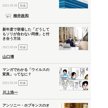
社会
2021.05.05
柳井政和
新年度で登場した「どうして
もソリが合わない同僚」と付
き合う方法
社会
2021.05.04
山口博
マンガでわかる「ウイルスの
変異」ってなに？
社会
2021.05.04
川上浩一
アンソニー・ホプキンスのオ