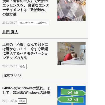
漫画『進撃の巨人』で政治の
エッセンスを。 良質なエンタ
ーテイメントは「政治離れ」
の処方箋
カルチャー・スポーツ
2021.05.07
井田 真人
上司の「応援」なんて部下に
は響かない！？ 今すぐ職場
に導入するべきモチベーショ
ンアップの方法
社会
2021.05.07
山本マサヤ
64bitへのWindowsの流れ。そ
して、32bit版Windowsの終焉
社会
2021.05.06