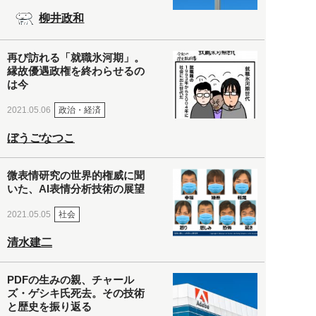
柳井政和
再び訪れる「就職氷河期」。
縁故優遇政権を終わらせるの
は今
政治・経済
2021.05.06
ぼうごなつこ
微表情研究の世界的権威に聞
いた、AI表情分析技術の展望
社会
2021.05.05
清水建二
PDFの生みの親、チャール
ズ・ゲシキ氏死去。その技術
と歴史を振り返る