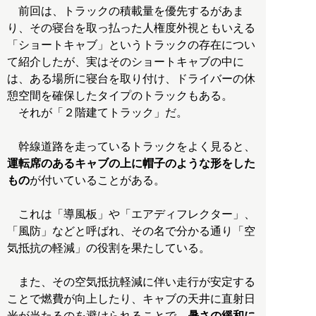
前回は、トラックの積載量を優先するがあま
り、その寝台を取っ払った人権度外視ともいえる
「ショートキャブ」というトラックの存在につい
て紹介したが、実はそのショートキャブの中に
は、ある場所に寝台を取り付け、ドライバーの休
憩空間を確保したタイプのトラックもある。
それが「２階建てトラック」だ。
幹線道路を走っているトラックをよく見ると、
運転席のあるキャブの上に帽子のような形をした
もの
が付いていることがある。
これは「導風板」や「エアディフレクター」、
「風防」などと呼ばれ、その名で分かる通り「空
気抵抗の軽減」の役割を果たしている。
また、その空気抵抗軽減に伴い走行が安定する
ことで燃費が向上したり、キャブの天井に直射日
光が当たるのを避けられることで、
暑さの緩和に