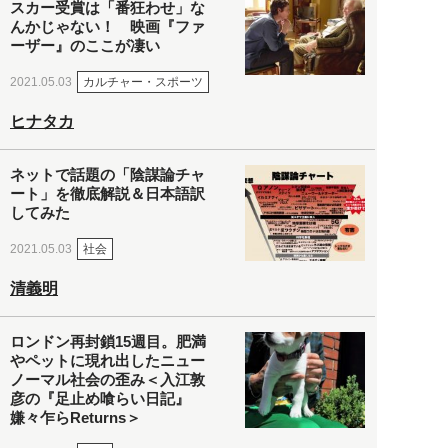
スカー受賞は「番狂わせ」な
んかじゃない！ 映画『ファ
ーザー』のここが凄い
カルチャー・スポーツ
2021.05.03
ヒナタカ
ネットで話題の「陰謀論チャ
ート」を徹底解説＆日本語訳
してみた
社会
2021.05.03
清義明
ロンドン再封鎖15週目。肥満
やペットに現れ出したニュー
ノーマル社会の歪み＜入江敦
彦の『足止め喰らい日記』
嫌々乍らReturns＞