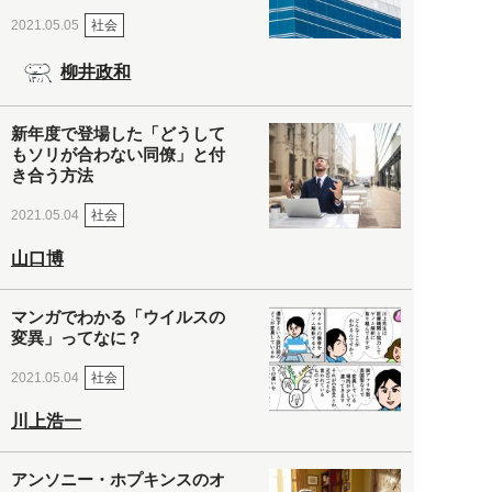
社会
2021.05.05
柳井政和
新年度で登場した「どうして
もソリが合わない同僚」と付
き合う方法
社会
2021.05.04
山口博
マンガでわかる「ウイルスの
変異」ってなに？
社会
2021.05.04
川上浩一
アンソニー・ホプキンスのオ