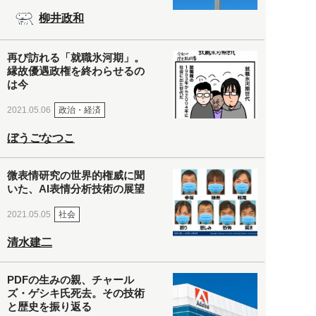
柳井政和
再び訪れる「就職氷河期」。
縁故優遇政権を終わらせるの
は今
政治・経済
2021.05.06
ぼうごなつこ
微表情研究の世界的権威に聞
いた、AI表情分析技術の展望
社会
2021.05.05
清水建二
PDFの生みの親、チャール
ズ・ゲシキ氏死去。その技術
と歴史を振り返る