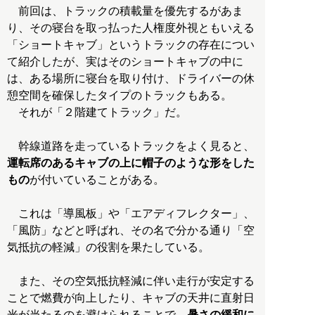
前回は、トラックの積載量を優先するがあま
り、その寝台を取っ払った人権度外視ともいえる
「ショートキャブ」というトラックの存在につい
て紹介したが、実はそのショートキャブの中に
は、ある場所に寝台を取り付け、ドライバーの休
憩空間を確保したタイプのトラックもある。
それが「２階建てトラック」だ。
幹線道路を走っているトラックをよく見ると、
運転席のあるキャブの上に帽子のような形をした
もの
が付いていることがある。
これは「導風板」や「エアディフレクター」、
「風防」などと呼ばれ、その名で分かる通り「空
気抵抗の軽減」の役割を果たしている。
また、その空気抵抗軽減に伴い走行が安定する
ことで燃費が向上したり、キャブの天井に直射日
光が当たるのを避けられることで、
暑さの緩和に