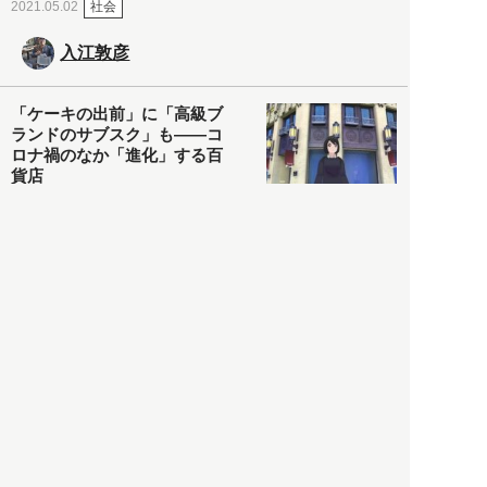
社会
2021.05.02
入江敦彦
「ケーキの出前」に「高級ブ
ランドのサブスク」も――コ
ロナ禍のなか「進化」する百
貨店
政治・経済
2021.05.02
都市商業研究所
「高度外国人材」という言葉
に潜む欺瞞と、日本が搾取し
依存する圧倒的多数の外国人
労働者の実像とは？
社会
2021.05.01
月刊日本