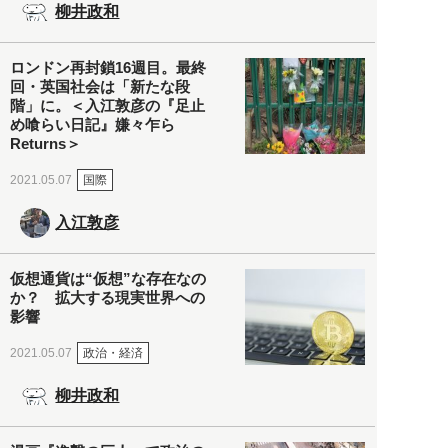
柳井政和
ロンドン再封鎖16週目。最終
回・英国社会は「新たな段
階」に。＜入江敦彦の『足止
め喰らい日記』嫌々乍ら
Returns＞
国際
2021.05.07
入江敦彦
仮想通貨は“仮想”な存在なの
か？ 拡大する現実世界への
影響
政治・経済
2021.05.07
柳井政和