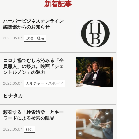
新着記事
ハーバービジネスオンライン
編集部からのお知らせ
政治・経済
2021.05.07
コロナ禍でむしろ沁みる「全
員悪人」の祭典。映画『ジェ
ントルメン』の魅力
カルチャー・スポーツ
2021.05.07
ヒナタカ
頻発する「検索汚染」とキー
ワードによる検索の限界
社会
2021.05.07