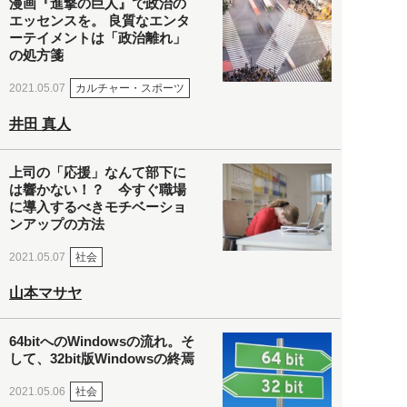
漫画『進撃の巨人』で政治の
エッセンスを。 良質なエンタ
ーテイメントは「政治離れ」
の処方箋
カルチャー・スポーツ
2021.05.07
井田 真人
上司の「応援」なんて部下に
は響かない！？ 今すぐ職場
に導入するべきモチベーショ
ンアップの方法
社会
2021.05.07
山本マサヤ
64bitへのWindowsの流れ。そ
して、32bit版Windowsの終焉
社会
2021.05.06