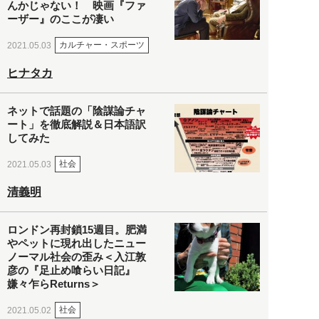
んかじゃない！ 映画『ファ
ーザー』のここが凄い
カルチャー・スポーツ
2021.05.03
ヒナタカ
ネットで話題の「陰謀論チャ
ート」を徹底解説＆日本語訳
してみた
社会
2021.05.03
清義明
ロンドン再封鎖15週目。肥満
やペットに現れ出したニュー
ノーマル社会の歪み＜入江敦
彦の『足止め喰らい日記』
嫌々乍らReturns＞
社会
2021.05.02