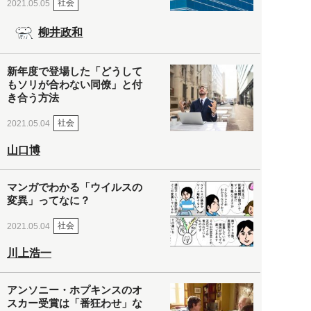
社会
2021.05.05
柳井政和
新年度で登場した「どうして
もソリが合わない同僚」と付
き合う方法
社会
2021.05.04
山口博
マンガでわかる「ウイルスの
変異」ってなに？
社会
2021.05.04
川上浩一
アンソニー・ホプキンスのオ
スカー受賞は「番狂わせ」な