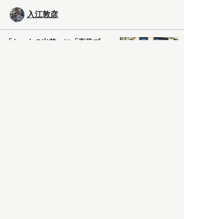
入江敦彦
「ケーキの出前」に「高級ブ
ランドのサブスク」も――コ
ロナ禍のなか「進化」する百
貨店
政治・経済
2021.05.02
都市商業研究所
「高度外国人材」という言葉
に潜む欺瞞と、日本が搾取し
依存する圧倒的多数の外国人
労働者の実像とは？
社会
2021.05.01
月刊日本