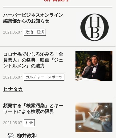
ハーバービジネスオンライン
編集部からのお知らせ
政治・経済
2021.05.07
コロナ禍でむしろ沁みる「全
員悪人」の祭典。映画『ジェ
ントルメン』の魅力
カルチャー・スポーツ
2021.05.07
ヒナタカ
頻発する「検索汚染」とキー
ワードによる検索の限界
社会
2021.05.07
柳井政和