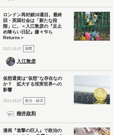
ロンドン再封鎖16週目。最終
回・英国社会は「新たな段
階」に。＜入江敦彦の『足止
め喰らい日記』嫌々乍ら
Returns＞
国際
2021.05.07
入江敦彦
仮想通貨は“仮想”な存在なの
か？ 拡大する現実世界への
影響
政治・経済
2021.05.07
柳井政和
漫画『進撃の巨人』で政治の