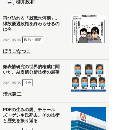
柳井政和
再び訪れる「就職氷河期」。
縁故優遇政権を終わらせるの
は今
政治・経済
2021.05.06
ぼうごなつこ
微表情研究の世界的権威に聞
いた、AI表情分析技術の展望
社会
2021.05.05
清水建二
PDFの生みの親、チャール
ズ・ゲシキ氏死去。その技術
と歴史を振り返る