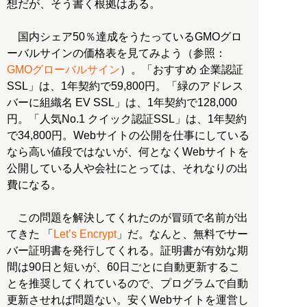
想だが、そう書く根拠はある。
国内シェア50％達成をうたっているGMOグロ
ーバルサインの価格表を見てみよう（参照：
GMOグローバルサイン
）。「おすすめ 企業認証
SSL」は、1年契約で59,800円。「緑のアドレス
バーに組織名 EV SSL」は、1年契約で128,000
円。「人気No.1 クイック認証SSL」は、1年契約
で34,800円。Webサイトの公開を仕事にしている
なら高い値段ではないが、何となくWebサイトを
公開している人や会社にとっては、それなりの出
費になる。
この問題を解決してくれたのが冒頭で名前が出
てきた 「
Let’s Encrypt
」だ。なんと、無料でサー
バー証明書を発行してくれる。証明書が有効な期
間は90日と短いが、60日ごとに自動更新するこ
とを推奨してくれているので、プログラムで自動
更新させれば問題ない。安くWebサイトを運営し