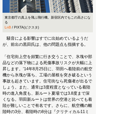
東京都庁の真上を飛ぶ飛行機。新宿区内でもこの高さにな
る
LnB
/ PIXTA(ピクスタ)
騒音による影響はすでに出始めているようだ
が、前出の黒田氏は、他の問題点も指摘する。
「住宅街上空を頻繁に行き交うことで、氷塊や部
品などの落下物による死傷事故リスクが大幅に上
昇します。’14年8月25日に、羽田へ着陸前の航空
機から氷塊が落ち、工場の屋根を突き破るという
事故も起きています。住宅街なら死傷者が出るで
しょう。また、通常は3度程度となっている着陸
時の進入角度も、新ルート夏場では3.8度まで深
くなる。羽田新ルートは世界の空港と比べても着
陸が難しいことで有名です。さらに、航空機の離
陸時の3分、着陸時の8分は『クリティカル11ミ