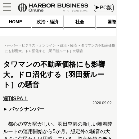
▶PC版
HOME
政治・経済
社会
国際
ハーバー・ビジネス・オンライン
政治・経済
タワマンの不動産価格
にも影響大。ドロ沼化する［羽田新ルート］の騒音
タワマンの不動産価格にも影響
大。ドロ沼化する［羽田新ルー
ト］の騒音
週刊SPA！
2020.09.02
バックナンバー
都心の空が騒がしい。羽田空港の新しい離着陸
ルートの運用開始から5か月。想定外の騒音の大
きさに住民たちは困惑している。資産価値の低下