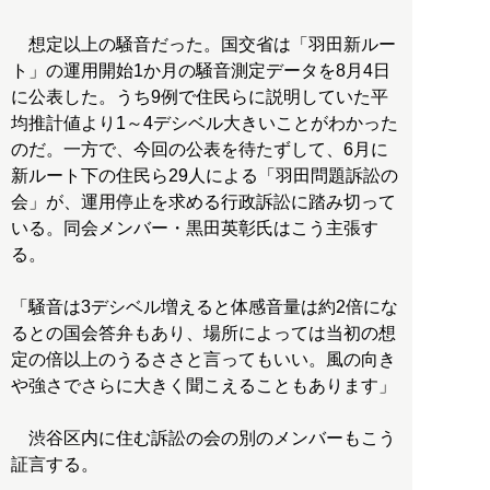
想定以上の騒音だった。国交省は「羽田新ルー
ト」の運用開始1か月の騒音測定データを8月4日
に公表した。うち9例で住民らに説明していた平
均推計値より1～4デシベル大きいことがわかった
のだ。一方で、今回の公表を待たずして、6月に
新ルート下の住民ら29人による「羽田問題訴訟の
会」が、運用停止を求める行政訴訟に踏み切って
いる。同会メンバー・黒田英彰氏はこう主張す
る。
「騒音は3デシベル増えると体感音量は約2倍にな
るとの国会答弁もあり、場所によっては当初の想
定の倍以上のうるささと言ってもいい。風の向き
や強さでさらに大きく聞こえることもあります」
渋谷区内に住む訴訟の会の別のメンバーもこう
証言する。