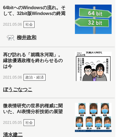
64bitへのWindowsの流れ。そ
して、32bit版Windowsの終焉
社会
2021.05.06
柳井政和
再び訪れる「就職氷河期」。
縁故優遇政権を終わらせるの
は今
政治・経済
2021.05.06
ぼうごなつこ
微表情研究の世界的権威に聞
いた、AI表情分析技術の展望
社会
2021.05.05
清水建二