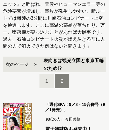
ニッツ』と呼ばれ、天候やヒューマンエラー等の
危険要素が増加し、事故が発生しやすい。新ルー
トでは離陸の3分間に川崎石油コンビナート上空
を通過します。ここに高温の部品が落ちたり、万
一、墜落機が突っ込むことがあれば大惨事です。
過去、石油コンビナート火災が燃え尽きる前に人
間の力で消火できた例はないと聞きます」
表向きは観光立国と東京五輪
次のページ
のため!?
1
2
週刊SPA！9／8・15合併号（9
『
／1発売）
』
表紙の人／ 今田美桜
電子雑誌版も発売中！