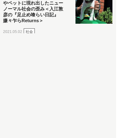
やペットに現れ出したニュー
ノーマル社会の歪み＜入江敦
彦の『足止め喰らい日記』
嫌々乍らReturns＞
社会
2021.05.02
入江敦彦
「ケーキの出前」に「高級ブ
ランドのサブスク」も――コ
ロナ禍のなか「進化」する百
貨店
政治・経済
2021.05.02
都市商業研究所
「高度外国人材」という言葉
に潜む欺瞞と、日本が搾取し
依存する圧倒的多数の外国人