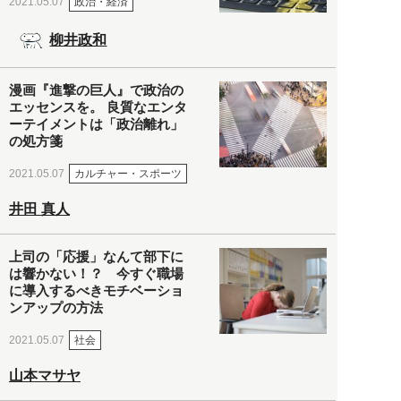
政治・経済
2021.05.07
柳井政和
漫画『進撃の巨人』で政治の
エッセンスを。 良質なエンタ
ーテイメントは「政治離れ」
の処方箋
カルチャー・スポーツ
2021.05.07
井田 真人
上司の「応援」なんて部下に
は響かない！？ 今すぐ職場
に導入するべきモチベーショ
ンアップの方法
社会
2021.05.07
山本マサヤ