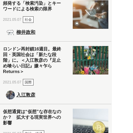
頻発する「検索汚染」とキー
ワードによる検索の限界
社会
2021.05.07
柳井政和
ロンドン再封鎖16週目。最終
回・英国社会は「新たな段
階」に。＜入江敦彦の『足止
め喰らい日記』嫌々乍ら
Returns＞
国際
2021.05.07
入江敦彦
仮想通貨は“仮想”な存在なの
か？ 拡大する現実世界への
影響