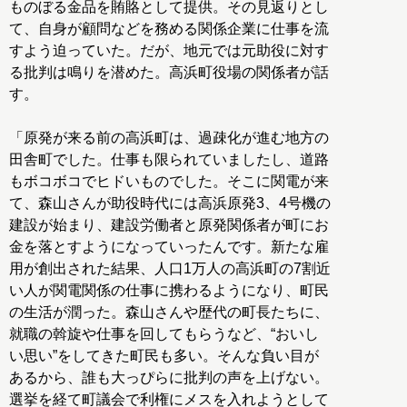
ものぼる金品を賄賂として提供。その見返りとし
て、自身が顧問などを務める関係企業に仕事を流
すよう迫っていた。だが、地元では元助役に対す
る批判は鳴りを潜めた。高浜町役場の関係者が話
す。
「原発が来る前の高浜町は、過疎化が進む地方の
田舎町でした。仕事も限られていましたし、道路
もボコボコでヒドいものでした。そこに関電が来
て、森山さんが助役時代には高浜原発3、4号機の
建設が始まり、建設労働者と原発関係者が町にお
金を落とすようになっていったんです。新たな雇
用が創出された結果、人口1万人の高浜町の7割近
い人が関電関係の仕事に携わるようになり、町民
の生活が潤った。森山さんや歴代の町長たちに、
就職の斡旋や仕事を回してもらうなど、“おいし
い思い”をしてきた町民も多い。そんな負い目が
あるから、誰も大っぴらに批判の声を上げない。
選挙を経て町議会で利権にメスを入れようとして