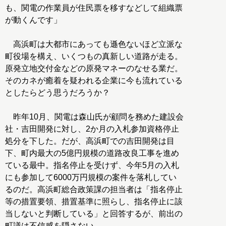
も、関電の作業員が住民票を移すなどして組織票
が動くんです」
高浜町は大都市にあっても遜色ないほど立派な
町役場を構え、いくつもの真新しい道路が走る。
原発立地交付金などの原発マネーのなせる業だ。
そのカネが癒着を疑われる企業に今も流れている
としたらどう思うだろうか？
昨年10月、関電は森山氏が顧問を務めた建設会
社・吉田開発に対し、2か月の入札参加資格停止
処分を下した。だが、高浜町での吉田開発は目
下、町内最大の5億円規模の道路改良工事を進め
ている最中。指名停止を受けず、今年5月の入札
にも参加して6000万円規模の案件を落札してい
るのだ。高浜町総合政策課の担当者は「指名停止
等の措置要領、措置基準に照らし、指名停止に該
当しないと判断している」と回答するが、前出の
町議は不信感を隠さない。