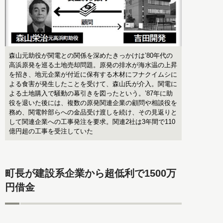
森山元助役が関電との関係を深めたきっかけは’80年代の
高浜原発を巡る土地売却問題。原発の排水が海水温の上昇
を招き、地元企業が付近に保有する木材にフナクイムシに
よる食害が発生したことを受けて、森山氏が介入。関電に
よる土地購入で騒動の幕引きを図ったという。’87年に助
役を退いた後には、複数の原発関連企業の顧問や相談役を
務め、関電幹部らへの金品受け渡しを続け、その見返りと
して関連企業への工事発注を要求。関連2社は3年間で110
億円超の工事を受注していた
町長が建設系企業から超低利で1500万
円借金