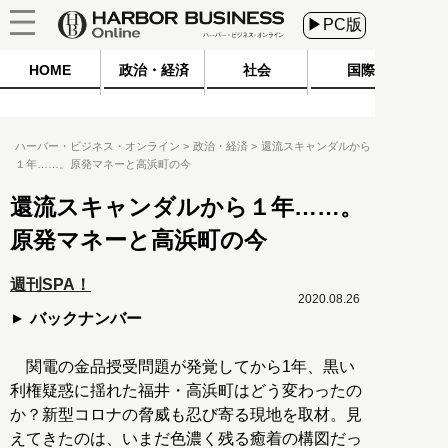
▶PC版
HOME
政治・経済
社会
国際
ハーバー・ビジネス・オンライン
政治・経済
還流スキャンダルから
１年……。原発マネーと高浜町の今
還流スキャンダルから１年……。
原発マネーと高浜町の今
週刊SPA！
2020.08.26
バックナンバー
関電の金品授受問題が発覚してから1年、黒い
利権疑惑に揺れた福井・高浜町はどう変わったの
か？新型コロナの脅威も忍び寄る現地を取材。見
えてきたのは、いまだ色濃く残る癒着の構図だっ