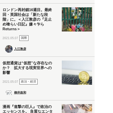
ロンドン再封鎖16週目。最終
回・英国社会は「新たな段
階」に。＜入江敦彦の『足止
め喰らい日記』嫌々乍ら
Returns＞
国際
2021.05.07
入江敦彦
仮想通貨は“仮想”な存在なの
か？ 拡大する現実世界への
影響
政治・経済
2021.05.07
柳井政和
漫画『進撃の巨人』で政治の
エッセンスを。 良質なエンタ