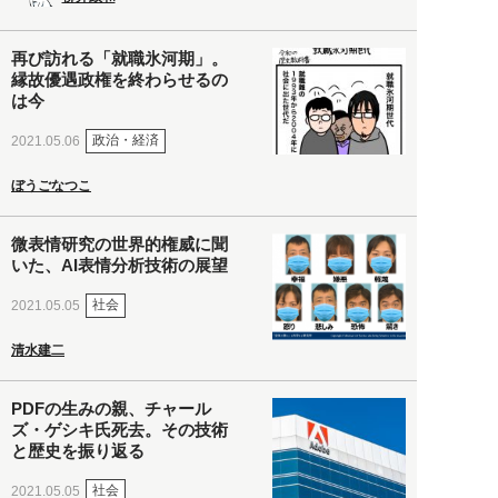
再び訪れる「就職氷河期」。
縁故優遇政権を終わらせるの
は今
政治・経済
2021.05.06
ぼうごなつこ
微表情研究の世界的権威に聞
いた、AI表情分析技術の展望
社会
2021.05.05
清水建二
PDFの生みの親、チャール
ズ・ゲシキ氏死去。その技術
と歴史を振り返る
社会
2021.05.05