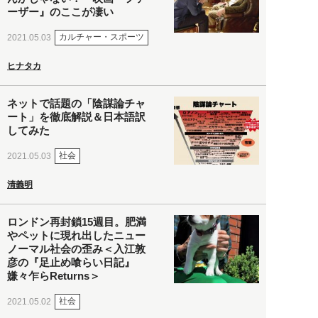
ーザー』のここが凄い
カルチャー・スポーツ
2021.05.03
ヒナタカ
ネットで話題の「陰謀論チャ
ート」を徹底解説＆日本語訳
してみた
社会
2021.05.03
清義明
ロンドン再封鎖15週目。肥満
やペットに現れ出したニュー
ノーマル社会の歪み＜入江敦
彦の『足止め喰らい日記』
嫌々乍らReturns＞
社会
2021.05.02