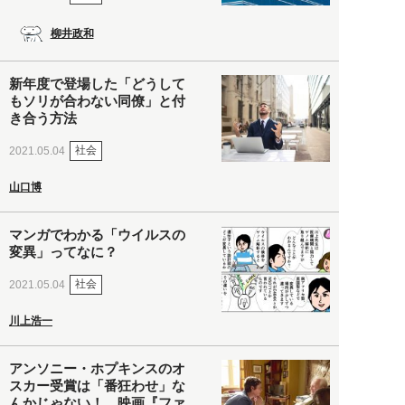
柳井政和
新年度で登場した「どうして
もソリが合わない同僚」と付
き合う方法
社会
2021.05.04
山口博
マンガでわかる「ウイルスの
変異」ってなに？
社会
2021.05.04
川上浩一
アンソニー・ホプキンスのオ
スカー受賞は「番狂わせ」な
んかじゃない！ 映画『ファ