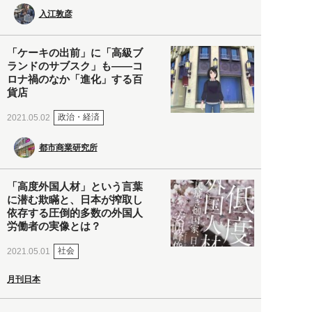
入江敦彦
「ケーキの出前」に「高級ブ
ランドのサブスク」も――コ
ロナ禍のなか「進化」する百
貨店
政治・経済
2021.05.02
都市商業研究所
「高度外国人材」という言葉
に潜む欺瞞と、日本が搾取し
依存する圧倒的多数の外国人
労働者の実像とは？
社会
2021.05.01
月刊日本