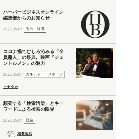
ハーバービジネスオンライン
編集部からのお知らせ
政治・経済
2021.05.07
コロナ禍でむしろ沁みる「全
員悪人」の祭典。映画『ジェ
ントルメン』の魅力
カルチャー・スポーツ
2021.05.07
ヒナタカ
頻発する「検索汚染」とキー
ワードによる検索の限界
社会
2021.05.07
柳井政和