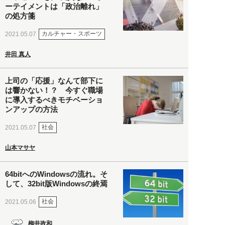
ーテイメントは「政治離れ」
の処方箋
カルチャー・スポーツ
2021.05.07
井田 真人
上司の「応援」なんて部下に
は響かない！？ 今すぐ職場
に導入するべきモチベーショ
ンアップの方法
社会
2021.05.07
山本マサヤ
64bitへのWindowsの流れ。そ
して、32bit版Windowsの終焉
社会
2021.05.06
柳井政和