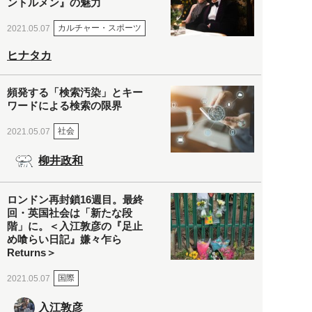
ントルメン』の魅力
カルチャー・スポーツ
2021.05.07
ヒナタカ
頻発する「検索汚染」とキー
ワードによる検索の限界
社会
2021.05.07
柳井政和
ロンドン再封鎖16週目。最終
回・英国社会は「新たな段
階」に。＜入江敦彦の『足止
め喰らい日記』嫌々乍ら
Returns＞
国際
2021.05.07
入江敦彦