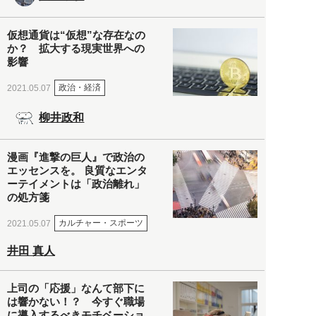
仮想通貨は“仮想”な存在なの
か？ 拡大する現実世界への
影響
政治・経済
2021.05.07
柳井政和
漫画『進撃の巨人』で政治の
エッセンスを。 良質なエンタ
ーテイメントは「政治離れ」
の処方箋
カルチャー・スポーツ
2021.05.07
井田 真人
上司の「応援」なんて部下に
は響かない！？ 今すぐ職場
に導入するべきモチベーショ