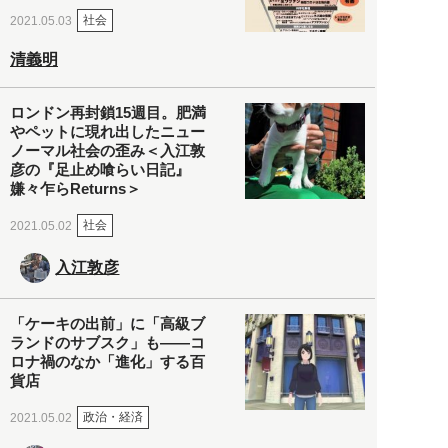
社会
2021.05.03
清義明
ロンドン再封鎖15週目。肥満
やペットに現れ出したニュー
ノーマル社会の歪み＜入江敦
彦の『足止め喰らい日記』
嫌々乍らReturns＞
社会
2021.05.02
入江敦彦
「ケーキの出前」に「高級ブ
ランドのサブスク」も――コ
ロナ禍のなか「進化」する百
貨店
政治・経済
2021.05.02