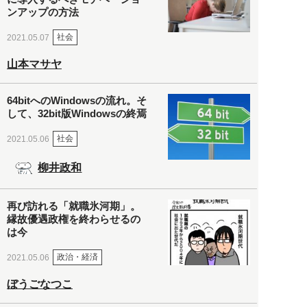
ンアップの方法
社会
2021.05.07
山本マサヤ
64bitへのWindowsの流れ。そ
して、32bit版Windowsの終焉
社会
2021.05.06
柳井政和
再び訪れる「就職氷河期」。
縁故優遇政権を終わらせるの
は今
政治・経済
2021.05.06
ぼうごなつこ