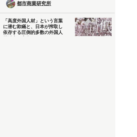
都市商業研究所
「高度外国人材」という言葉
に潜む欺瞞と、日本が搾取し
依存する圧倒的多数の外国人
労働者の実像とは？
社会
2021.05.01
月刊日本
以前の記事をもっと見る