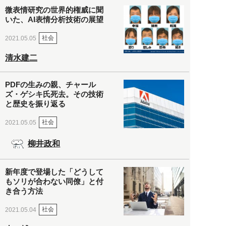
微表情研究の世界的権威に聞
いた、AI表情分析技術の展望
社会
2021.05.05
清水建二
PDFの生みの親、チャール
ズ・ゲシキ氏死去。その技術
と歴史を振り返る
社会
2021.05.05
柳井政和
新年度で登場した「どうして
もソリが合わない同僚」と付
き合う方法
社会
2021.05.04