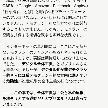
最近
TikTok
が話題になっていますが、そもそも
GAFA
（*Google・Amazon・Facebook・Appleの
4社を指すことば）と呼ばれるプラットフォーマ
ーのアルゴリズムは、わたしたちには開示されて
いませんし、デモクラシー的な仕方でそれに関与
することもできません。しかも、デモクラシーの
空間を担保する適切な競争も困難な状況です。
インターネットの草創期には、ここにこそ新た
なデモクラシーのチャンスがあると考えられたこ
ともありますが、実際は期待通りにはなりません
でした。「
デジタル全体主義
」とガブリエルさん
は概念化しましたが、
デジタル化が非デモクラシ
ー的さらには反デモクラシー的な方向に進んでい
く危険性
が21世紀型の全体主義の核心なのです。
―― この本では、全体主義は「公と私の垣根」
を壊そうとする運動だとガブリエルさんは言って
いましたね。