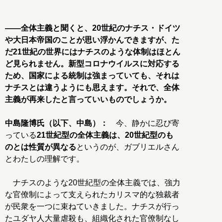
――全体主義と聞くと、20世紀のナチス・ドイツ
や大日本帝国のことが思い浮かんできますが、た
だ21世紀の世界にはナチスのような体制はほとん
ど見られません。新型コロナウイルスに対応する
ため、国家による統制は強まっていても、それは
ナチスとは違うようにも思えます。それで、全体
主義が再来したと言っていいものでしょうか。
中島隆博氏（以下、中島）：
今、静かに忍び寄
っている
21世紀型の全体主義は、20世紀型のも
のとは性質が異なる
というのが、ガブリエルさん
とわたしの理解です。
ナチスのような20世紀型の全体主義では、強力
な官僚制によって支えられたカリスマ的な独裁者
が民衆を一つに束ねていきました。ナチスが行っ
たユダヤ人大量虐殺も、組織化された官僚制なし