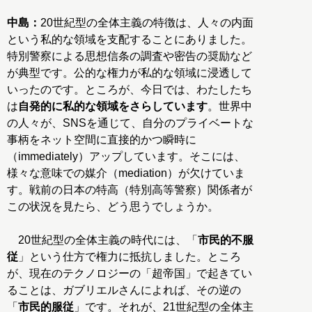
中島：
20世紀型の全体主義の特徴は、人々の内面
という私的な領域を支配することにありました。
特別警察による思想信条の調査や密告の奨励など
が典型です。公的な権力が私的な領域に浸透して
いったのです。ところが、今日では、わたしたち
は
自発的に私的な領域をさらしています
。世界中
の人々が、SNSを通じて、自分のプライベートな
事柄をネット空間に直接的かつ瞬時に
（immediately）アップしています。そこには、
様々な意味での媒介（mediation）が欠けていま
す。戦前の日本の特高（特別高等警察）関係者が
この状況を見たら、どう思うでしょうか。
20世紀型の全体主義の時代には、「
市民的不服
従
」という仕方で権力に抵抗しました。ところ
が、現在のテクノロジーの「超帝国」で起きてい
ることは、ガブリエルさんによれば、その逆の
「
市民的服従
」です。それが、21世紀型の全体主