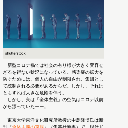
shutterstock
新型コロナ禍では社会の有り様が大きく変容せ
ざるを得ない状況になっている。感染症の拡大を
防ぐためには、個人の自由が制限され、集団とし
て統制される必要があるからだ。しかし、それは
ともすれば大きな危険を伴う。
しかし、実は「全体主義」の空気はコロナ以前
から漂っていたーー。
東京大学東洋文化研究所教授の中島隆博氏は新
刊『
全体主義の克服
』（集英社新書）で、現代ド