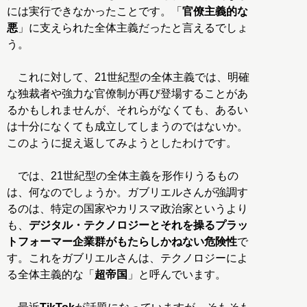
には実行できなかったことです。「
官僚主義的な
悪
」に支えられた全体主義だったと言えるでしょ
う。
これに対して、21世紀型の全体主義では、明確
な独裁者や強力な官僚制が再び登場することがあ
るかもしれませんが、それらがなくても、あるい
は十分になくても成立してしまうのではないか。
このように捉え返してみようとしたわけです。
では、21世紀型の全体主義を形作りうるもの
は、何なのでしょうか。ガブリエルさんが強調す
るのは、特定の国家やカリスマ政治家というより
も、
デジタル・テクノロジーとそれを操るプラッ
トフォーマー企業群がもたらしかねない危険性
で
す。これをガブリエルさんは、テクノロジーによ
る全体主義的な「
超帝国
」と呼んでいます。