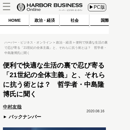
▶PC版
HOME
政治・経済
社会
国際
ハーバー・ビジネス・オンライン
政治・経済
便利で快適な生活の裏
で忍び寄る「21世紀の全体主義」と、それらに抗う術とは？ 哲学者・
中島隆博氏に聞く
便利で快適な生活の裏で忍び寄る
「21世紀の全体主義」と、それら
に抗う術とは？ 哲学者・中島隆
博氏に聞く
中村友哉
2020.08.16
バックナンバー