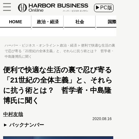
▶PC版
HOME
政治・経済
社会
国際
ハーバー・ビジネス・オンライン
政治・経済
便利で快適な生活の裏
で忍び寄る「21世紀の全体主義」と、それらに抗う術とは？ 哲学者・
中島隆博氏に聞く
便利で快適な生活の裏で忍び寄る
「21世紀の全体主義」と、それら
に抗う術とは？ 哲学者・中島隆
博氏に聞く
中村友哉
2020.08.16
バックナンバー