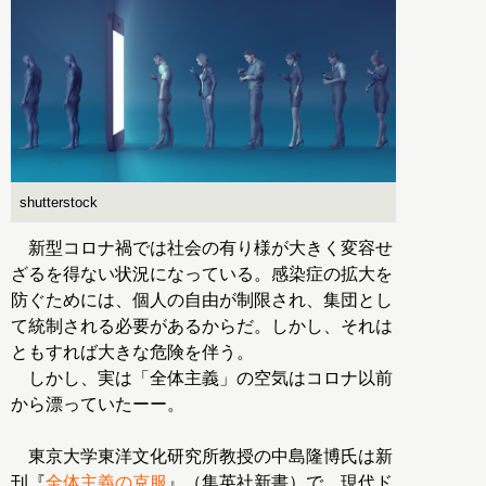
shutterstock
新型コロナ禍では社会の有り様が大きく変容せ
ざるを得ない状況になっている。感染症の拡大を
防ぐためには、個人の自由が制限され、集団とし
て統制される必要があるからだ。しかし、それは
ともすれば大きな危険を伴う。
しかし、実は「全体主義」の空気はコロナ以前
から漂っていたーー。
東京大学東洋文化研究所教授の中島隆博氏は新
刊『
全体主義の克服
』（集英社新書）で、現代ド