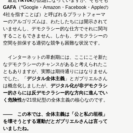
最近
TikTok
が話題になっていますが、そもそも
GAFA
（*Google・Amazon・Facebook・Appleの
4社を指すことば）と呼ばれるプラットフォーマ
ーのアルゴリズムは、わたしたちには開示されて
いませんし、デモクラシー的な仕方でそれに関与
することもできません。しかも、デモクラシーの
空間を担保する適切な競争も困難な状況です。
インターネットの草創期には、ここにこそ新た
なデモクラシーのチャンスがあると考えられたこ
ともありますが、実際は期待通りにはなりません
でした。「
デジタル全体主義
」とガブリエルさん
は概念化しましたが、
デジタル化が非デモクラシ
ー的さらには反デモクラシー的な方向に進んでい
く危険性
が21世紀型の全体主義の核心なのです。
―― この本では、全体主義は「公と私の垣根」
を壊そうとする運動だとガブリエルさんは言って
いましたね。