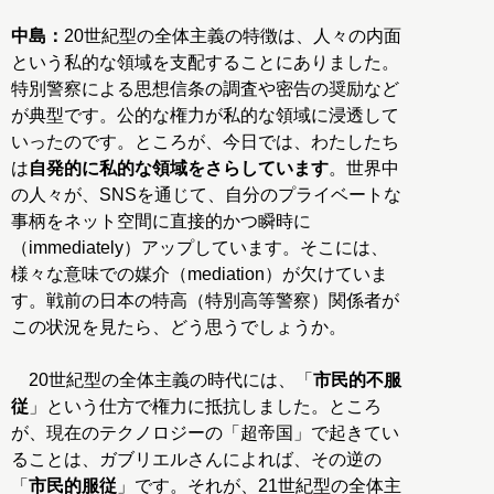
中島：
20世紀型の全体主義の特徴は、人々の内面
という私的な領域を支配することにありました。
特別警察による思想信条の調査や密告の奨励など
が典型です。公的な権力が私的な領域に浸透して
いったのです。ところが、今日では、わたしたち
は
自発的に私的な領域をさらしています
。世界中
の人々が、SNSを通じて、自分のプライベートな
事柄をネット空間に直接的かつ瞬時に
（immediately）アップしています。そこには、
様々な意味での媒介（mediation）が欠けていま
す。戦前の日本の特高（特別高等警察）関係者が
この状況を見たら、どう思うでしょうか。
20世紀型の全体主義の時代には、「
市民的不服
従
」という仕方で権力に抵抗しました。ところ
が、現在のテクノロジーの「超帝国」で起きてい
ることは、ガブリエルさんによれば、その逆の
「
市民的服従
」です。それが、21世紀型の全体主