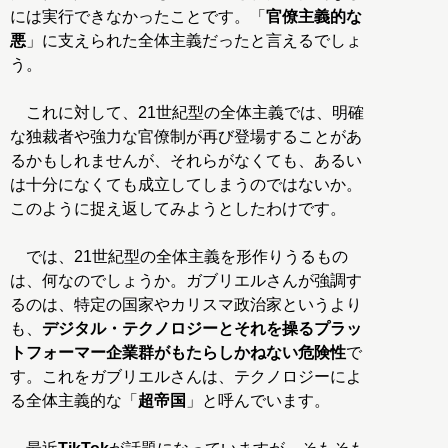
には実行できなかったことです。「
官僚主義的な
悪
」に支えられた全体主義だったと言えるでしょ
う。
これに対して、21世紀型の全体主義では、明確
な独裁者や強力な官僚制が再び登場することがあ
るかもしれませんが、それらがなくても、あるい
は十分になくても成立してしまうのではないか。
このように捉え返してみようとしたわけです。
では、21世紀型の全体主義を形作りうるもの
は、何なのでしょうか。ガブリエルさんが強調す
るのは、特定の国家やカリスマ政治家というより
も、
デジタル・テクノロジーとそれを操るプラッ
トフォーマー企業群がもたらしかねない危険性
で
す。これをガブリエルさんは、テクノロジーによ
る全体主義的な「
超帝国
」と呼んでいます。