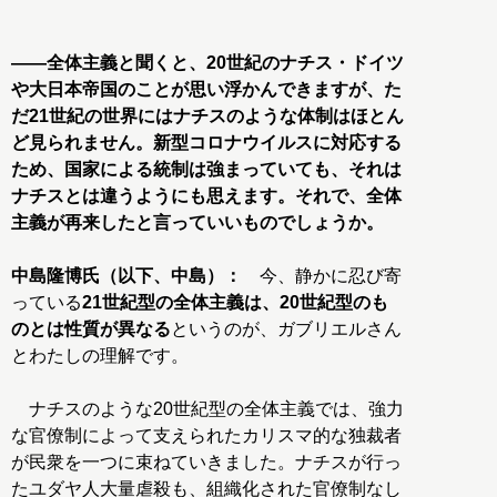
――全体主義と聞くと、20世紀のナチス・ドイツ
や大日本帝国のことが思い浮かんできますが、た
だ21世紀の世界にはナチスのような体制はほとん
ど見られません。新型コロナウイルスに対応する
ため、国家による統制は強まっていても、それは
ナチスとは違うようにも思えます。それで、全体
主義が再来したと言っていいものでしょうか。
中島隆博氏（以下、中島）：
今、静かに忍び寄
っている
21世紀型の全体主義は、20世紀型のも
のとは性質が異なる
というのが、ガブリエルさん
とわたしの理解です。
ナチスのような20世紀型の全体主義では、強力
な官僚制によって支えられたカリスマ的な独裁者
が民衆を一つに束ねていきました。ナチスが行っ
たユダヤ人大量虐殺も、組織化された官僚制なし