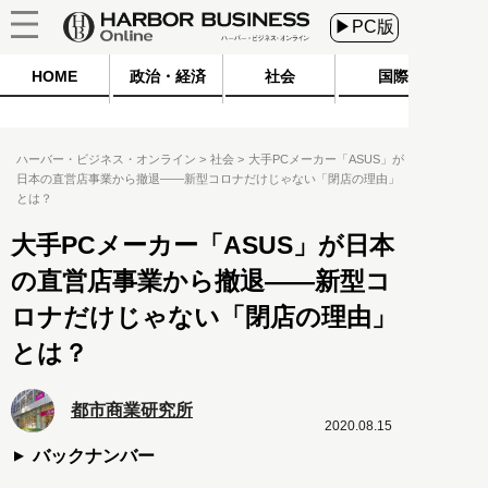
▶PC版
HOME
政治・経済
社会
国際
ハーバー・ビジネス・オンライン
社会
大手PCメーカー「ASUS」が
日本の直営店事業から撤退――新型コロナだけじゃない「閉店の理由」
とは？
大手PCメーカー「ASUS」が日本
の直営店事業から撤退――新型コ
ロナだけじゃない「閉店の理由」
とは？
都市商業研究所
2020.08.15
バックナンバー