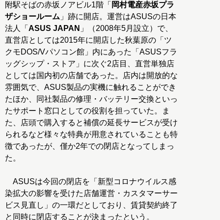
附駅そばの赤坂ノアビル1階「
岡村電産赤坂プラ
ザショールーム
」跡に開店。運営はASUSの日本
法人「
ASUS JAPAN
」（2008年5月設立）で、
直営店としては2015年に開店した秋葉原の「ツ
クモDOS/Vパソコン館」内にあった「ASUSフラ
ッグシップ・ストア」に次ぐ2店目、直営単独店
としては国内初の店舗であった。店内は開放的な
雰囲気で、ASUS製品の実機に触れることができ
たほか、同社製品の修理・バッテリー交換といっ
たサポート窓口としての役割を担っていた。ま
た、店頭で購入すると補償の延長サービスが受け
られるなど様々な特典が用意されていることも特
徴であったが、僅か2年での閉店となってしまっ
た。
ASUSは今回の閉店を「新型コロナウイルス感
染拡大の影響を受けた店舗運営・カスタマーサー
ビス見直し」の一環だとしており、賃貸契約終了
と同時に閉店することが決まったという。