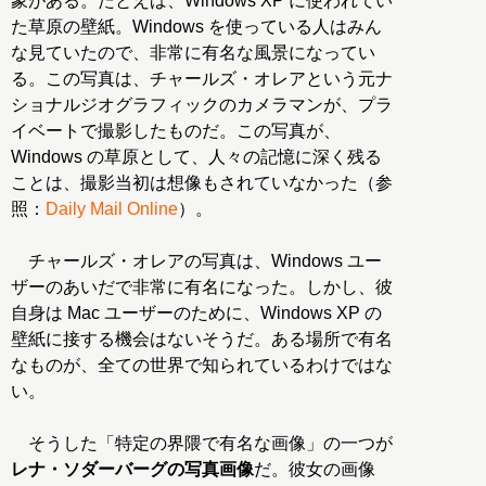
象がある。たとえば、Windows XP に使われてい
た草原の壁紙。Windows を使っている人はみん
な見ていたので、非常に有名な風景になってい
る。この写真は、チャールズ・オレアという元ナ
ショナルジオグラフィックのカメラマンが、プラ
イベートで撮影したものだ。この写真が、
Windows の草原として、人々の記憶に深く残る
ことは、撮影当初は想像もされていなかった（参
照：
Daily Mail Online
）。
チャールズ・オレアの写真は、Windows ユー
ザーのあいだで非常に有名になった。しかし、彼
自身は Mac ユーザーのために、Windows XP の
壁紙に接する機会はないそうだ。ある場所で有名
なものが、全ての世界で知られているわけではな
い。
そうした「特定の界隈で有名な画像」の一つが
レナ・ソダーバーグの写真画像
だ。彼女の画像