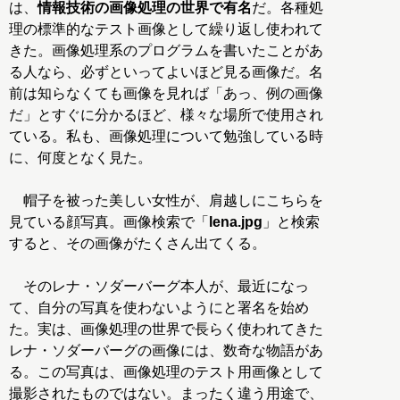
は、
情報技術の画像処理の世界で有名
だ。各種処
理の標準的なテスト画像として繰り返し使われて
きた。画像処理系のプログラムを書いたことがあ
る人なら、必ずといってよいほど見る画像だ。名
前は知らなくても画像を見れば「あっ、例の画像
だ」とすぐに分かるほど、様々な場所で使用され
ている。私も、画像処理について勉強している時
に、何度となく見た。
帽子を被った美しい女性が、肩越しにこちらを
見ている顔写真。画像検索で「
lena.jpg
」と検索
すると、その画像がたくさん出てくる。
そのレナ・ソダーバーグ本人が、最近になっ
て、自分の写真を使わないようにと署名を始め
た。実は、画像処理の世界で長らく使われてきた
レナ・ソダーバーグの画像には、数奇な物語があ
る。この写真は、画像処理のテスト用画像として
撮影されたものではない。まったく違う用途で、