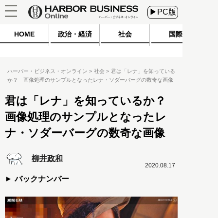
▶PC版
HOME
政治・経済
社会
国際
ハーバー・ビジネス・オンライン
社会
君は「レナ」を知っている
か？ 画像処理のサンプルとなったレナ・ソダーバーグの数奇な画像
君は「レナ」を知っているか？
画像処理のサンプルとなったレ
ナ・ソダーバーグの数奇な画像
柳井政和
2020.08.17
バックナンバー