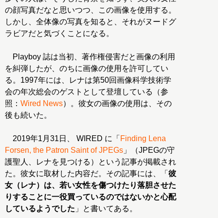
の顔写真だなと思いつつ、この画像を使用する。
しかし、全体像の写真を知ると、それがヌードグ
ラビアだと気づくことになる。
Playboy 誌は当初、著作権侵害だと画像の利用
を糾弾したが、のちに画像の使用を許可してい
る。1997年には、レナは第50回画像科学技術学
会の年次総会のゲストとして登壇している（参
照：
Wired News
）。彼女の画像の使用は、その
後も続いた。
2019年1月31日、 WIRED に「
Finding Lena
Forsen, the Patron Saint of JPEGs
」（JPEGの守
護聖人、レナを見つける）という記事が掲載され
た。彼女に取材した内容だ。その記事には、「
彼
女（レナ）は、若い女性を傷つけたり落胆させた
りすることに一役買っているのではないかと心配
しているようでした
」と書いてある。