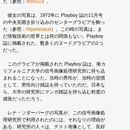
た（参照：
WIRED
）。
彼女の写真は、1972年に Playboy 誌の11月号
の中央見開き折り込みのセンターグラビアを飾っ
た（参照：
Hipertextual
）。この時の写真は、ま
だ情報技術の世界とは何の関係もない。Playboy
誌に掲載された、数多くのヌードグラビアの1つ
だった。
このグラビアが掲載された Playboy 誌は、南カ
リフォルニア大学の信号画像処理研究所に持ち込
まれることになった。当時の男性が、当時の習慣
として、男性向け雑誌を持っていたのだ。日本な
ら、大学の研究所にマンガ雑誌を持ち込む程度の
感覚だっただろう。
レナ・ソダーバーグの写真が、この信号画像処
理研究所で利用されたのには、それなりの理由が
ある。研究所の人々は、テスト画像として、良好