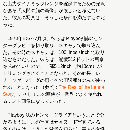
な出力ダイナミックレンジを確保するための光沢
がある「人間の顔の画像」が欲しいと考えてい
た。彼女の写真は、そうした条件を満たすものだ
った。
1973年の6～7月頃、彼らは Playboy 誌のセン
ターグラビアを切り取り、スキャナで取り込ん
だ。その時のスキャナは、100 lines / inch で取り
込むものだった。彼らは、縦横512ドットの画像
を求めていたので、上部5.12inch（約13cm）が
トリミングされることになった。その結果、レ
ナ・ソダーバーグの顔とその周辺部分のみが使わ
れることになった（参照：
The Rest of the Lenna
Story
）。そしてこの画像が、業界でよく使われ
るテスト画像になっていった。
Playboy 誌のセンターグラビアということで分
かるように、この写真は元々ヌード写真である。
多くの人は、そうした背景を知らず、美人の女性