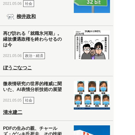
社会
2021.05.06
柳井政和
再び訪れる「就職氷河期」。
縁故優遇政権を終わらせるの
は今
政治・経済
2021.05.06
ぼうごなつこ
微表情研究の世界的権威に聞
いた、AI表情分析技術の展望
社会
2021.05.05
清水建二
PDFの生みの親、チャール
ズ・ゲシキ氏死去。その技術