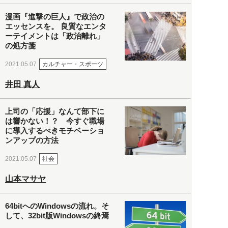
漫画『進撃の巨人』で政治の
エッセンスを。 良質なエンタ
ーテイメントは「政治離れ」
の処方箋
カルチャー・スポーツ
2021.05.07
井田 真人
上司の「応援」なんて部下に
は響かない！？ 今すぐ職場
に導入するべきモチベーショ
ンアップの方法
社会
2021.05.07
山本マサヤ
64bitへのWindowsの流れ。そ
して、32bit版Windowsの終焉