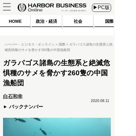
▶PC版
HOME
政治・経済
社会
国際
ハーバー・ビジネス・オンライン
国際
ガラパゴス諸島の生態系と絶
滅危惧種のサメを脅かす260隻の中国漁船団
ガラパゴス諸島の生態系と絶滅危
惧種のサメを脅かす260隻の中国
漁船団
白石和幸
2020.08.11
バックナンバー