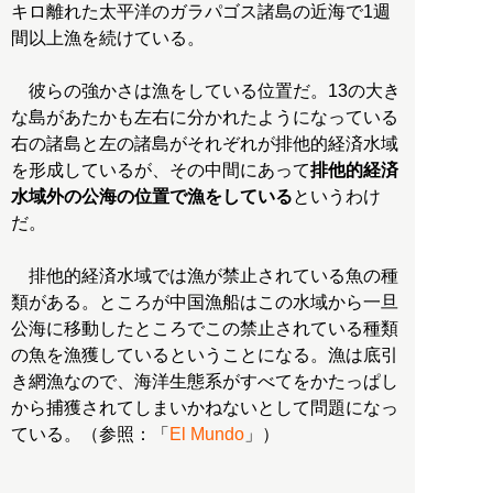
キロ離れた太平洋のガラパゴス諸島の近海で1週
間以上漁を続けている。
彼らの強かさは漁をしている位置だ。13の大き
な島があたかも左右に分かれたようになっている
右の諸島と左の諸島がそれぞれが排他的経済水域
を形成しているが、その中間にあって
排他的経済
水域外の公海の位置で漁をしている
というわけ
だ。
排他的経済水域では漁が禁止されている魚の種
類がある。ところが中国漁船はこの水域から一旦
公海に移動したところでこの禁止されている種類
の魚を漁獲しているということになる。漁は底引
き網漁なので、海洋生態系がすべてをかたっぱし
から捕獲されてしまいかねないとして問題になっ
ている。（参照：「
El Mundo
」）