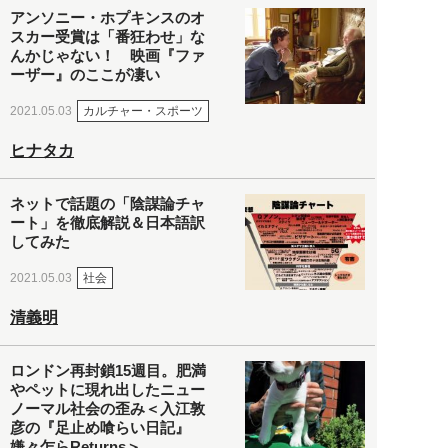
アンソニー・ホプキンスのオ
スカー受賞は「番狂わせ」な
んかじゃない！ 映画『ファ
ーザー』のここが凄い
カルチャー・スポーツ
2021.05.03
ヒナタカ
ネットで話題の「陰謀論チャ
ート」を徹底解説＆日本語訳
してみた
社会
2021.05.03
清義明
ロンドン再封鎖15週目。肥満
やペットに現れ出したニュー
ノーマル社会の歪み＜入江敦
彦の『足止め喰らい日記』
嫌々乍らReturns＞