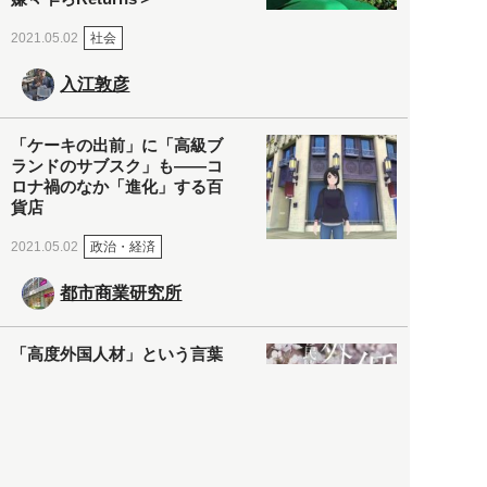
社会
2021.05.02
入江敦彦
「ケーキの出前」に「高級ブ
ランドのサブスク」も――コ
ロナ禍のなか「進化」する百
貨店
政治・経済
2021.05.02
都市商業研究所
「高度外国人材」という言葉
に潜む欺瞞と、日本が搾取し
依存する圧倒的多数の外国人
労働者の実像とは？
社会
2021.05.01