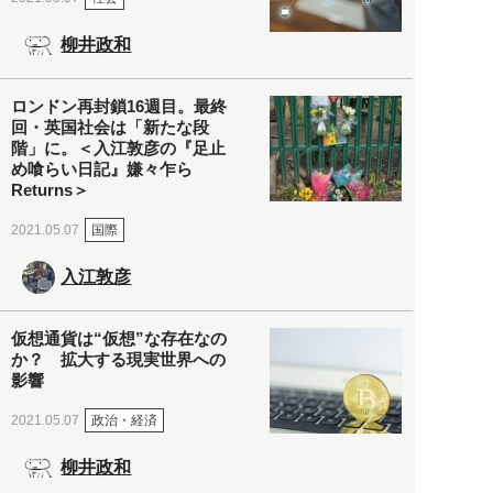
柳井政和
ロンドン再封鎖16週目。最終
回・英国社会は「新たな段
階」に。＜入江敦彦の『足止
め喰らい日記』嫌々乍ら
Returns＞
国際
2021.05.07
入江敦彦
仮想通貨は“仮想”な存在なの
か？ 拡大する現実世界への
影響
政治・経済
2021.05.07
柳井政和