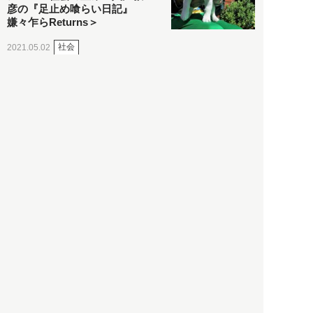
彦の『足止め喰らい日記』
嫌々乍らReturns＞
社会
2021.05.02
入江敦彦
「ケーキの出前」に「高級ブ
ランドのサブスク」も――コ
ロナ禍のなか「進化」する百
貨店
政治・経済
2021.05.02
都市商業研究所
「高度外国人材」という言葉
に潜む欺瞞と、日本が搾取し
依存する圧倒的多数の外国人
労働者の実像とは？