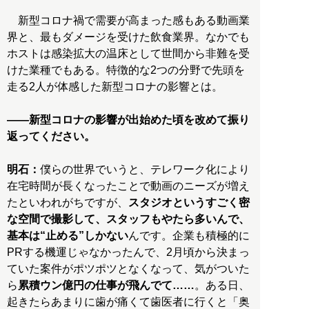
新型コロナ禍で需要が高まった感もある動画業
界と、最もダメージを受けた飲食業界。なかでも
ホストは感染拡大の温床として世間から非難を受
けた業種でもある。特徴的な2つの分野で先頭を
走る2人が体感した新型コロナの影響とは。
――新型コロナの影響が出始めた頃を改めて振り
返ってください。
明石：
僕らの世界でいうと、テレワーク化により
在宅時間が長くなったことで動画のニーズが増え
たといわれがちですが、
スタジオというすごく密
な空間で撮影して、スタッフもやたら多いんで、
基本は“止める”しかない
んです。企業も積極的に
PRする機運じゃなかったんで、2月頃から決まっ
ていた案件がポツポツとなくなって、気がついた
ら
累積ウン億円の仕事が飛んでて……
。ある日、
起きたらあまりに歯が痛くて歯医者に行くと「奥