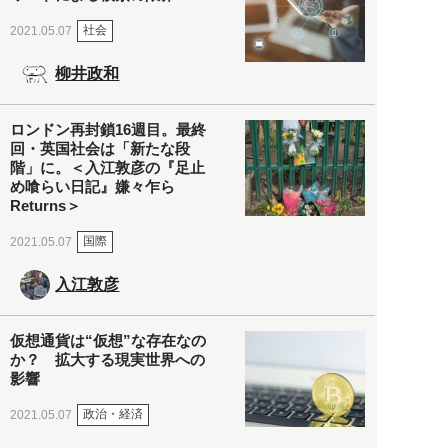
社会
2021.05.07
柳井政和
ロンドン再封鎖16週目。最終
回・英国社会は「新たな段
階」に。＜入江敦彦の『足止
め喰らい日記』嫌々乍ら
Returns＞
国際
2021.05.07
入江敦彦
仮想通貨は“仮想”な存在なの
か？ 拡大する現実世界への
影響
政治・経済
2021.05.07