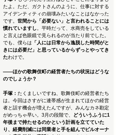
たよ。ただ、ガクトさんのように、仕事に対する
アイデンティティの崩壊みたいなことはなかった
です。
世間から「必要ない」と言われることには
慣れていますし
。平時だって、水商売をしている
と言えば色眼鏡で見られるのが当たり前でした。
でも、僕らは
「人には日常から逸脱した時間がと
きには必要だ」と思っているからずっとやってき
た
わけで。
――ほかの歌舞伎町の経営者たちの状況はどうな
のでしょうか？
手塚：
たくましいですね、歌舞伎町の経営者たち
は。今回はさすがに連帯感が生まれてほかの経営
者と話す機会が増えたんですが、みんなカネ勘定
がめっちゃ早い。3月の段階で、
どういうふうに1
年後まで持たせるのかという計画を立てていた
り、経費削減には同業者と手を組んでビルオーナ