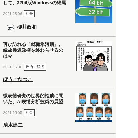
して、32bit版Windowsの終焉
社会
2021.05.06
柳井政和
再び訪れる「就職氷河期」。
縁故優遇政権を終わらせるの
は今
政治・経済
2021.05.06
ぼうごなつこ
微表情研究の世界的権威に聞
いた、AI表情分析技術の展望
社会
2021.05.05
清水建二