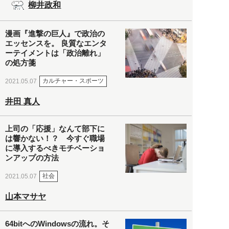
柳井政和
漫画『進撃の巨人』で政治の
エッセンスを。 良質なエンタ
ーテイメントは「政治離れ」
の処方箋
カルチャー・スポーツ
2021.05.07
井田 真人
上司の「応援」なんて部下に
は響かない！？ 今すぐ職場
に導入するべきモチベーショ
ンアップの方法
社会
2021.05.07
山本マサヤ
64bitへのWindowsの流れ。そ