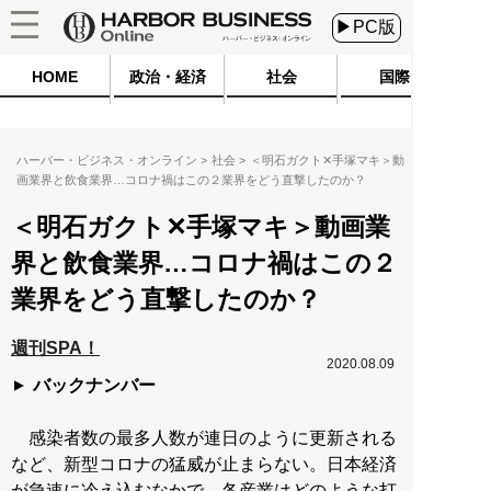
▶PC版
HOME
政治・経済
社会
国際
ハーバー・ビジネス・オンライン
社会
＜明石ガクト✕手塚マキ＞動
画業界と飲食業界…コロナ禍はこの２業界をどう直撃したのか？
＜明石ガクト✕手塚マキ＞動画業
界と飲食業界…コロナ禍はこの２
業界をどう直撃したのか？
週刊SPA！
2020.08.09
バックナンバー
感染者数の最多人数が連日のように更新される
など、新型コロナの猛威が止まらない。日本経済
が急速に冷え込むなかで、各産業はどのような打