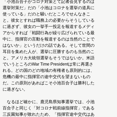
「小池百合子がコロナ対策とて記者会見するのは
選挙対策だ」だの「小池はコロナを選挙の道具に
使っている」だのと騒いだところでせんなきこ
と。彼女とすれば職務上の必要からそうしている
に過ぎず、彼女の一挙手一投足を報道するメディ
アからすれば「戦闘行為が繰り広げられている最
中に、指揮官の言動を報道するのは当然のことで
はないか」というだけの話である。そして世間の
耳目を集めた人が、選挙に圧勝するのも当然のこ
と。アメリカ大統領選挙もそうではないか。米語
でいうところのWar Time Presidentは常に再選さ
れる。どの国のどの地域の有権者も原則的には、
危機の最中に指揮官の途中交代を望まないもの
だ。この原則があればこそ小池百合子は勝利した
に過ぎない。
なるほど確かに、鹿児島県知事選挙では、小池
百合子と同じく「対コロナ戦前線指揮官」である
三反園知事が敗れたため、「指揮官途中交代はあ