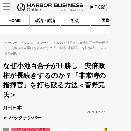
▶PC版
HOME
政治・経済
社会
国際
ハーバー・ビジネス・オンライン
政治・経済
なぜ小池百合子が圧勝
し、安倍政権が長続きするのか？「非常時の指揮官」を打ち破る方法＜
菅野完氏＞
なぜ小池百合子が圧勝し、安倍政
権が長続きするのか？「非常時の
指揮官」を打ち破る方法＜菅野完
氏＞
月刊日本
2020.07.22
バックナンバー