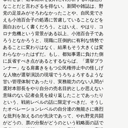
なことだと言わざるを得ない。新聞や雑誌は、野
党の足並みがそろわなかったことや、自民党でさ
えも小池百合子の処遇に苦慮していることなどを
面白おかしく書くだろう。とはいえ、やはり、コ
ロナ危機という背景がある以上、小池百合子であ
ろうとなかろうと、現職に圧倒的に有利な情勢で
あることに変わりはなく、結果もそう大きくは変
わらなかったはずだ。もし、都知事選に負けた側
に反省すべき点があるとするならば、「選挙プラ
ンナー」なる肩書きをもつ公民権停止中の怪しげ
な人物が選挙演説の現場でうろちょろするような
甘い管理体制であったり、実務能力のない人間が
選対本部長をやり自分の売名目的としか思えない
意味のない記者会見を繰り返したことであったり
という、戦術レベルの話に限定すべきだ。そうし
たオペレーションレベルの自分達の無能さに痛烈
な批判を加えるのが先決であって、やれ野党共闘
がどうの、票の分裂がどうのという戦略面の話で