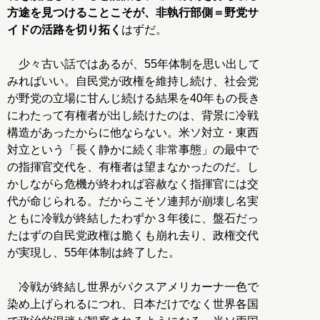
方途を見つけることこそが、非執行部側＝野党サ
イドの活路を切り拓く
はずだ。
少々古い話ではあるが、55年体制を思い出して
みればいい。自民党が政権を維持し続け、社会党
が野党の立場に甘んじ続ける結果を40年もの長き
にわたって有権者が出し続けたのは、背景に冷戦
構造があったからに他ならない。米ソ対立・東西
対立という「長く静かに続く非常事態」の最中で
の指揮官交代を、有権者は望まなかったのだ。し
かしながら危機が終われば容赦なく指揮官には交
代が命じられる。だからこそソ連邦が崩壊し名実
ともに冷戦が終結したわずか３年後に、盤石だっ
たはずの自民党政権は脆くも崩れ去り、政権交代
が実現し、55年体制は終了した。
冷戦が終結し世界がパクスアメリカーナ一色で
染め上げられるにつれ、日本だけでなく世界各国