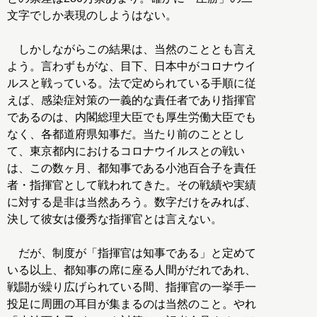
文字でしか表現のしようはない。
しかしながらこの結果は、当然のこととも言え
よう。言わずもがな、目下、日本中がコロナウイ
ルスと戦っている。法で定められている手順に従
えば、感染症対策の一義的な責任者であり指揮官
であるのは、内閣総理大臣でも厚生労働大臣でも
なく、各都道府県知事だ。当たり前のこととし
て、東京都内におけるコロナウイルスとの戦い
は、この数ヶ月、都知事である小池百合子を責任
者・指揮官として戦われてきた。その戦績や実績
に対する是非は当然あろう。数字だけをみれば、
決して彼女は優秀な指揮官とは言えない。
だが、制度が「指揮官は知事である」と定めて
いる以上、都知事の席に座る人間がだれであれ、
戦闘が繰り広げられている間、指揮官の一挙手一
投足に周囲の耳目が集まるのは当然のこと。やれ