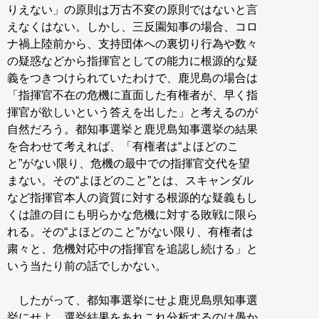
りえない」の原則は万古不変の原則ではないと言
えなくはない。しかし、三反園知事の場合、コロ
ナ禍上陸前から、支持団体への裏切り行為や数々
の疑惑などから指揮官としての能力に根源的な疑
義をつきつけられていたわけで、鹿児島の場合は
「指揮官不在の危機に直面した有権者が、早く指
揮官が欲しいという答えを出した」と考えるのが
自然だろう。都知事選挙と鹿児島知事選挙の結果
を合わせて考えれば、「有権者は“よほどのこ
と”がない限り、危機の最中での指揮官交代を望
まない。その“よほどのこと”とは、スキャンダル
など指揮官本人の資質に対する根源的な疑義もし
くは誰の目にも明らかな危機に対する敗戦に限ら
れる。その“よほどのこと”がない限り、有権者は
粛々と、危機対応中の指揮官を追認し続ける」と
いう当たり前の話でしかない。
したがって、都知事選挙にせよ鹿児島県知事選
挙にせよ、選挙結果をあれこれ分析するのは愚か