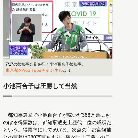
7/17の都知事会見を行う小池百合子都知事。
東京都のYou Tubeチャンネル
より
小池百合子は圧勝して当然
都知事選挙で小池百合子が稼いだ366万票にも
のぼる得票数は、都知事選史上歴代二位の成績だ
という。得票率にして59.7％。次点の宇都宮候補
との票差は280万票あまり。確かに「圧勝」の二