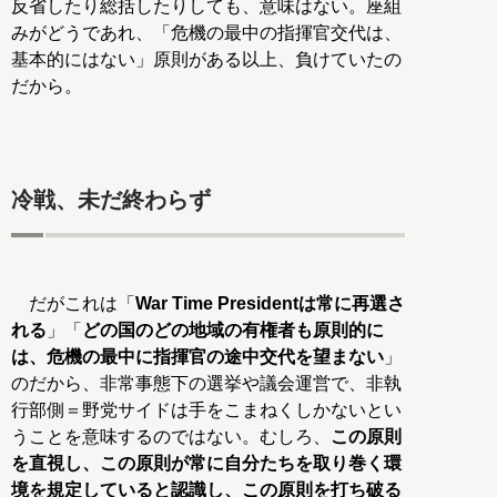
反省したり総括したりしても、意味はない。座組
みがどうであれ、「危機の最中の指揮官交代は、
基本的にはない」原則がある以上、負けていたの
だから。
冷戦、未だ終わらず
だがこれは「
War Time Presidentは常に再選さ
れる
」「
どの国のどの地域の有権者も原則的に
は、危機の最中に指揮官の途中交代を望まない
」
のだから、非常事態下の選挙や議会運営で、非執
行部側＝野党サイドは手をこまねくしかないとい
うことを意味するのではない。むしろ、
この原則
を直視し、この原則が常に自分たちを取り巻く環
境を規定していると認識し、この原則を打ち破る