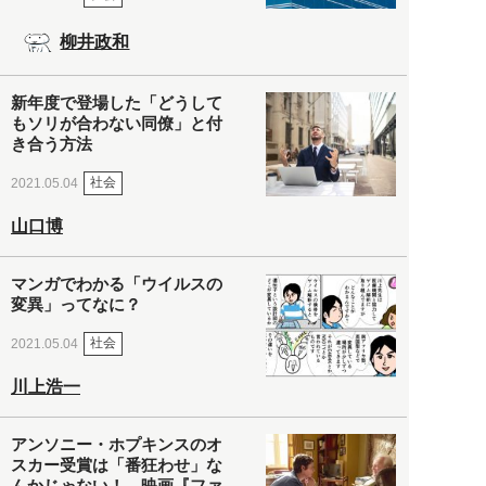
柳井政和
新年度で登場した「どうして
もソリが合わない同僚」と付
き合う方法
社会
2021.05.04
山口博
マンガでわかる「ウイルスの
変異」ってなに？
社会
2021.05.04
川上浩一
アンソニー・ホプキンスのオ
スカー受賞は「番狂わせ」な
んかじゃない！ 映画『ファ