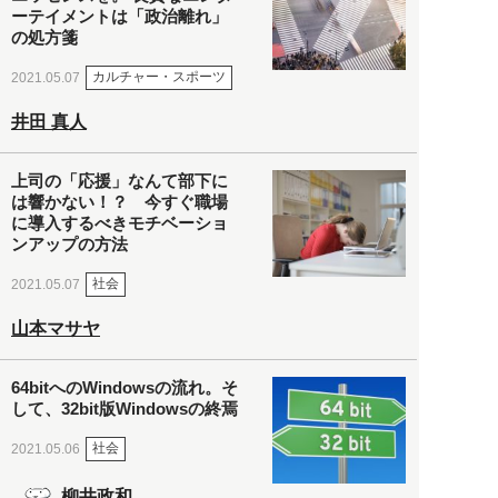
ーテイメントは「政治離れ」
の処方箋
カルチャー・スポーツ
2021.05.07
井田 真人
上司の「応援」なんて部下に
は響かない！？ 今すぐ職場
に導入するべきモチベーショ
ンアップの方法
社会
2021.05.07
山本マサヤ
64bitへのWindowsの流れ。そ
して、32bit版Windowsの終焉
社会
2021.05.06
柳井政和