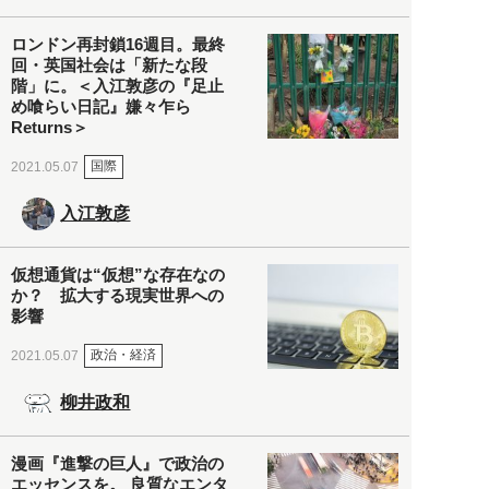
ロンドン再封鎖16週目。最終
回・英国社会は「新たな段
階」に。＜入江敦彦の『足止
め喰らい日記』嫌々乍ら
Returns＞
国際
2021.05.07
入江敦彦
仮想通貨は“仮想”な存在なの
か？ 拡大する現実世界への
影響
政治・経済
2021.05.07
柳井政和
漫画『進撃の巨人』で政治の
エッセンスを。 良質なエンタ