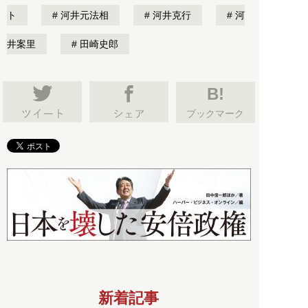
ト
河井元法相
河井克行
河
井案里
田崎史郎
B!
ブックマーク
新着記事