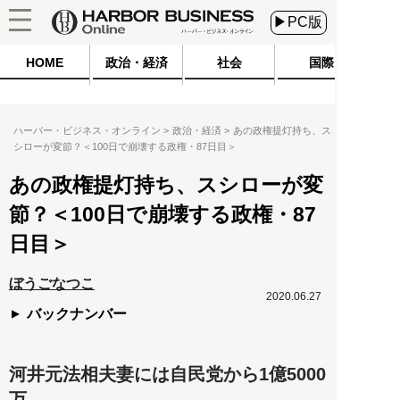
▶PC版
HOME
政治・経済
社会
国際
ハーバー・ビジネス・オンライン
政治・経済
あの政権提灯持ち、ス
シローが変節？＜100日で崩壊する政権・87日目＞
あの政権提灯持ち、スシローが変
節？＜100日で崩壊する政権・87
日目＞
ぼうごなつこ
2020.06.27
バックナンバー
河井元法相夫妻には自民党から1億5000
万