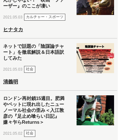
ーザー』のここが凄い
カルチャー・スポーツ
2021.05.03
ヒナタカ
ネットで話題の「陰謀論チャ
ート」を徹底解説＆日本語訳
してみた
社会
2021.05.03
清義明
ロンドン再封鎖15週目。肥満
やペットに現れ出したニュー
ノーマル社会の歪み＜入江敦
彦の『足止め喰らい日記』
嫌々乍らReturns＞
社会
2021.05.02