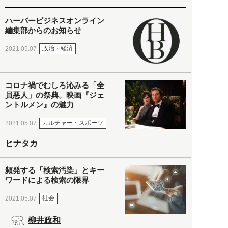
ハーバービジネスオンライン
編集部からのお知らせ
政治・経済
2021.05.07
コロナ禍でむしろ沁みる「全
員悪人」の祭典。映画『ジェ
ントルメン』の魅力
カルチャー・スポーツ
2021.05.07
ヒナタカ
頻発する「検索汚染」とキー
ワードによる検索の限界
社会
2021.05.07
柳井政和