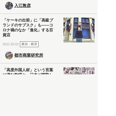
入江敦彦
「ケーキの出前」に「高級ブ
ランドのサブスク」も――コ
ロナ禍のなか「進化」する百
貨店
政治・経済
2021.05.02
都市商業研究所
「高度外国人材」という言葉
に潜む欺瞞と、日本が搾取し
依存する圧倒的多数の外国人
労働者の実像とは？
社会
2021.05.01
月刊日本