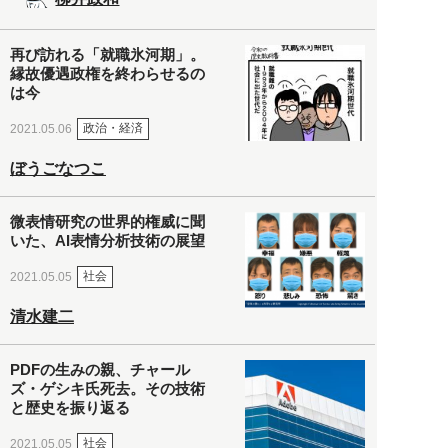
再び訪れる「就職氷河期」。
縁故優遇政権を終わらせるの
は今
政治・経済
2021.05.06
ぼうごなつこ
微表情研究の世界的権威に聞
いた、AI表情分析技術の展望
社会
2021.05.05
清水建二
PDFの生みの親、チャール
ズ・ゲシキ氏死去。その技術
と歴史を振り返る
社会
2021.05.05