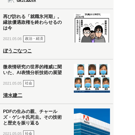
再び訪れる「就職氷河期」。
縁故優遇政権を終わらせるの
は今
政治・経済
2021.05.06
ぼうごなつこ
微表情研究の世界的権威に聞
いた、AI表情分析技術の展望
社会
2021.05.05
清水建二
PDFの生みの親、チャール
ズ・ゲシキ氏死去。その技術
と歴史を振り返る
社会
2021.05.05