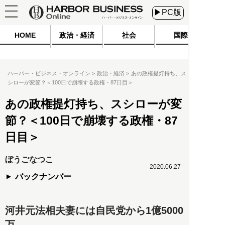
▶PC版
HOME
政治・経済
社会
国際
ハーバー・ビジネス・オンライン
政治・経済
あの政権提灯持ち、ス
シローが変節？＜100日で崩壊する政権・87日目＞
あの政権提灯持ち、スシローが変
節？＜100日で崩壊する政権・87
日目＞
ぼうごなつこ
2020.06.27
バックナンバー
河井元法相夫妻には自民党から1億5000
万