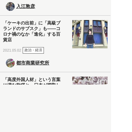
入江敦彦
「ケーキの出前」に「高級ブ
ランドのサブスク」も――コ
ロナ禍のなか「進化」する百
貨店
政治・経済
2021.05.02
都市商業研究所
「高度外国人材」という言葉
に潜む欺瞞と、日本が搾取し
依存する圧倒的多数の外国人
労働者の実像とは？
社会
2021.05.01
月刊日本