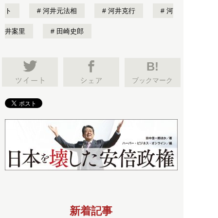
ト
河井元法相
河井克行
河
井案里
田崎史郎
B!
ブックマーク
新着記事