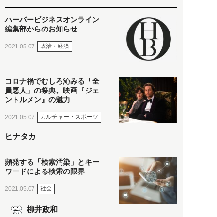
ハーバービジネスオンライン
編集部からのお知らせ
政治・経済
2021.05.07
コロナ禍でむしろ沁みる「全
員悪人」の祭典。映画『ジェ
ントルメン』の魅力
カルチャー・スポーツ
2021.05.07
ヒナタカ
頻発する「検索汚染」とキー
ワードによる検索の限界
社会
2021.05.07
柳井政和