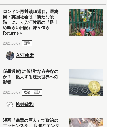
ロンドン再封鎖16週目。最終
回・英国社会は「新たな段
階」に。＜入江敦彦の『足止
め喰らい日記』嫌々乍ら
Returns＞
国際
2021.05.07
入江敦彦
仮想通貨は“仮想”な存在なの
か？ 拡大する現実世界への
影響
政治・経済
2021.05.07
柳井政和
漫画『進撃の巨人』で政治の
エッセンスを。 良質なエンタ