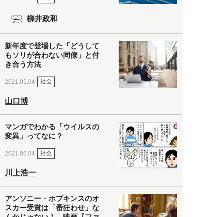
柳井政和
新年度で登場した「どうして
もソリが合わない同僚」と付
き合う方法
社会
2021.05.04
山口博
マンガでわかる「ウイルスの
変異」ってなに？
社会
2021.05.04
川上浩一
アンソニー・ホプキンスのオ
スカー受賞は「番狂わせ」な
んかじゃない！ 映画『ファ