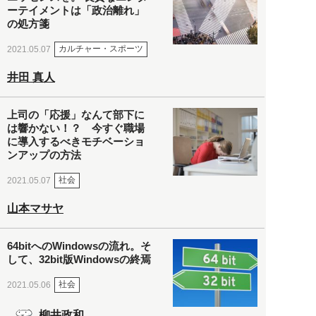
ーテイメントは「政治離れ」
の処方箋
カルチャー・スポーツ
2021.05.07
井田 真人
上司の「応援」なんて部下に
は響かない！？ 今すぐ職場
に導入するべきモチベーショ
ンアップの方法
社会
2021.05.07
山本マサヤ
64bitへのWindowsの流れ。そ
して、32bit版Windowsの終焉
社会
2021.05.06
柳井政和