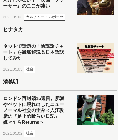
ーザー』のここが凄い
カルチャー・スポーツ
2021.05.03
ヒナタカ
ネットで話題の「陰謀論チャ
ート」を徹底解説＆日本語訳
してみた
社会
2021.05.03
清義明
ロンドン再封鎖15週目。肥満
やペットに現れ出したニュー
ノーマル社会の歪み＜入江敦
彦の『足止め喰らい日記』
嫌々乍らReturns＞
社会
2021.05.02