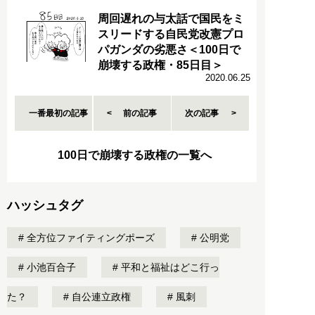
周回遅れの与太話で国民をミ
スリードする自民党改憲プロ
パガンダの劣悪さ＜100日で
崩壊する政権・85日目＞
2020.06.25
一番最初の記事
前の記事
次の記事
100日で崩壊する政権の一覧へ
ハッシュタグ
全方位ファイティングポーズ
公明党
小池百合子
平和と福祉はどこ行っ
た？
自公連立政権
風刺