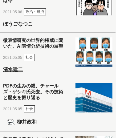
は今
政治・経済
2021.05.06
ぼうごなつこ
微表情研究の世界的権威に聞
いた、AI表情分析技術の展望
社会
2021.05.05
清水建二
PDFの生みの親、チャール
ズ・ゲシキ氏死去。その技術
と歴史を振り返る
社会
2021.05.05
柳井政和