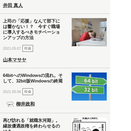
井田 真人
上司の「応援」なんて部下に
は響かない！？ 今すぐ職場
に導入するべきモチベーショ
ンアップの方法
社会
2021.05.07
山本マサヤ
64bitへのWindowsの流れ。そ
して、32bit版Windowsの終焉
社会
2021.05.06
柳井政和
再び訪れる「就職氷河期」。
縁故優遇政権を終わらせるの