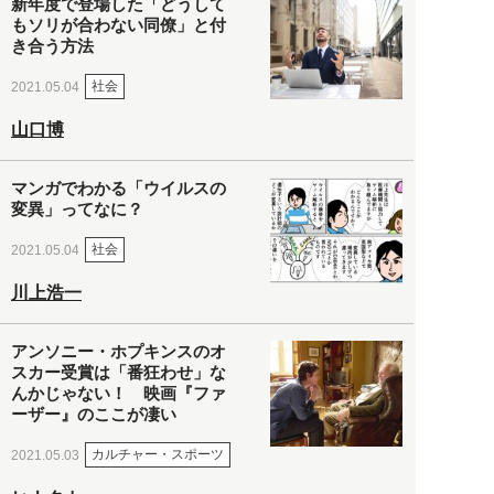
新年度で登場した「どうして
もソリが合わない同僚」と付
き合う方法
社会
2021.05.04
山口博
マンガでわかる「ウイルスの
変異」ってなに？
社会
2021.05.04
川上浩一
アンソニー・ホプキンスのオ
スカー受賞は「番狂わせ」な
んかじゃない！ 映画『ファ
ーザー』のここが凄い
カルチャー・スポーツ
2021.05.03