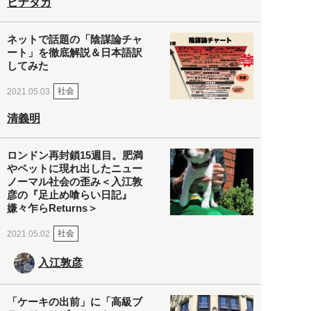
ヒナタカ
ネットで話題の「陰謀論チャ
ート」を徹底解説＆日本語訳
してみた
社会
2021.05.03
清義明
ロンドン再封鎖15週目。肥満
やペットに現れ出したニュー
ノーマル社会の歪み＜入江敦
彦の『足止め喰らい日記』
嫌々乍らReturns＞
社会
2021.05.02
入江敦彦
「ケーキの出前」に「高級ブ