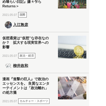
め喰らい日記』嫌々乍ら
Returns＞
国際
2021.05.07
入江敦彦
仮想通貨は“仮想”な存在なの
か？ 拡大する現実世界への
影響
政治・経済
2021.05.07
柳井政和
漫画『進撃の巨人』で政治の
エッセンスを。 良質なエンタ
ーテイメントは「政治離れ」
の処方箋
カルチャー・スポーツ
2021.05.07