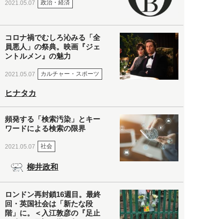
政治・経済
2021.05.07
コロナ禍でむしろ沁みる「全
員悪人」の祭典。映画『ジェ
ントルメン』の魅力
カルチャー・スポーツ
2021.05.07
ヒナタカ
頻発する「検索汚染」とキー
ワードによる検索の限界
社会
2021.05.07
柳井政和
ロンドン再封鎖16週目。最終
回・英国社会は「新たな段
階」に。＜入江敦彦の『足止