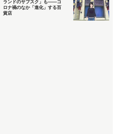
ランドのサブスク」も――コ
ロナ禍のなか「進化」する百
貨店
政治・経済
2021.05.02
都市商業研究所
「高度外国人材」という言葉
に潜む欺瞞と、日本が搾取し
依存する圧倒的多数の外国人
労働者の実像とは？
社会
2021.05.01
月刊日本
以前の記事をもっと見る