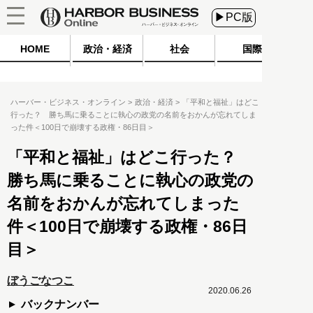
▶PC版
HOME
政治・経済
社会
国際
ハーバー・ビジネス・オンライン
政治・経済
「平和と福祉」はどこ
行った？ 勝ち馬に乗ることに執心の政党の名前をおかんが忘れてしま
った件＜100日で崩壊する政権・86日目＞
「平和と福祉」はどこ行った？
勝ち馬に乗ることに執心の政党の
名前をおかんが忘れてしまった
件＜100日で崩壊する政権・86日
目＞
ぼうごなつこ
2020.06.26
バックナンバー