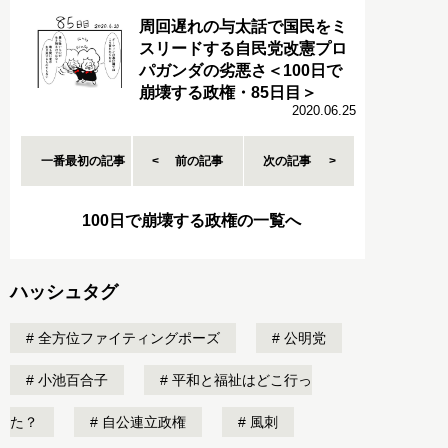
周回遅れの与太話で国民をミ
スリードする自民党改憲プロ
パガンダの劣悪さ＜100日で
崩壊する政権・85日目＞
2020.06.25
一番最初の記事
前の記事
次の記事
100日で崩壊する政権の一覧へ
ハッシュタグ
全方位ファイティングポーズ
公明党
小池百合子
平和と福祉はどこ行っ
た？
自公連立政権
風刺