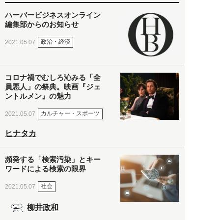
ハーバービジネスオンライン
編集部からのお知らせ
政治・経済
2021.05.07
コロナ禍でむしろ沁みる「全
員悪人」の祭典。映画『ジェ
ントルメン』の魅力
カルチャー・スポーツ
2021.05.07
ヒナタカ
頻発する「検索汚染」とキー
ワードによる検索の限界
社会
2021.05.07
柳井政和