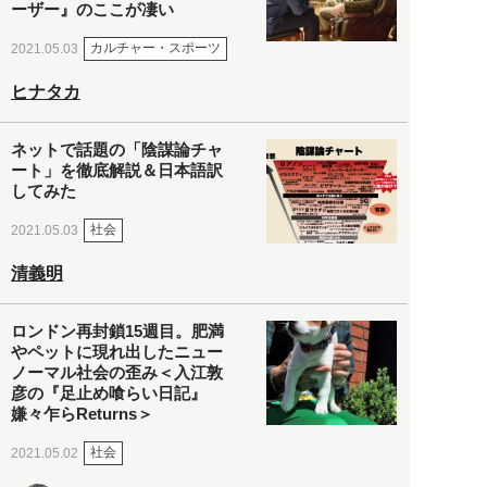
ーザー』のここが凄い
カルチャー・スポーツ
2021.05.03
ヒナタカ
ネットで話題の「陰謀論チャ
ート」を徹底解説＆日本語訳
してみた
社会
2021.05.03
清義明
ロンドン再封鎖15週目。肥満
やペットに現れ出したニュー
ノーマル社会の歪み＜入江敦
彦の『足止め喰らい日記』
嫌々乍らReturns＞
社会
2021.05.02