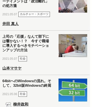
ーテイメントは「政治離れ」
の処方箋
カルチャー・スポーツ
2021.05.07
井田 真人
上司の「応援」なんて部下に
は響かない！？ 今すぐ職場
に導入するべきモチベーショ
ンアップの方法
社会
2021.05.07
山本マサヤ
64bitへのWindowsの流れ。そ
して、32bit版Windowsの終焉
社会
2021.05.06
柳井政和