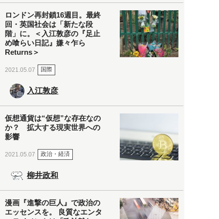
ロンドン再封鎖16週目。最終
回・英国社会は「新たな段
階」に。＜入江敦彦の『足止
め喰らい日記』嫌々乍ら
Returns＞
国際
2021.05.07
入江敦彦
仮想通貨は“仮想”な存在なの
か？ 拡大する現実世界への
影響
政治・経済
2021.05.07
柳井政和
漫画『進撃の巨人』で政治の
エッセンスを。 良質なエンタ