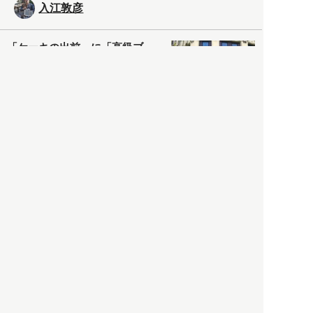
入江敦彦
「ケーキの出前」に「高級ブ
ランドのサブスク」も――コ
ロナ禍のなか「進化」する百
貨店
政治・経済
2021.05.02
都市商業研究所
「高度外国人材」という言葉
に潜む欺瞞と、日本が搾取し
依存する圧倒的多数の外国人
労働者の実像とは？
社会
2021.05.01
月刊日本