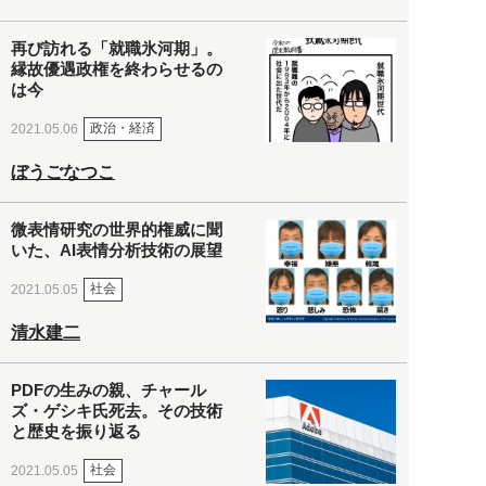
再び訪れる「就職氷河期」。
縁故優遇政権を終わらせるの
は今
政治・経済
2021.05.06
ぼうごなつこ
微表情研究の世界的権威に聞
いた、AI表情分析技術の展望
社会
2021.05.05
清水建二
PDFの生みの親、チャール
ズ・ゲシキ氏死去。その技術
と歴史を振り返る
社会
2021.05.05