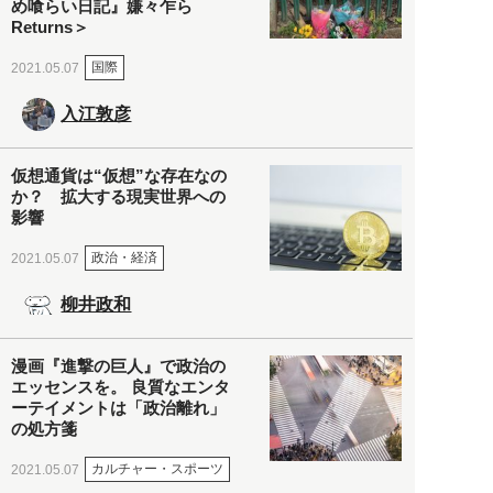
め喰らい日記』嫌々乍ら
Returns＞
国際
2021.05.07
入江敦彦
仮想通貨は“仮想”な存在なの
か？ 拡大する現実世界への
影響
政治・経済
2021.05.07
柳井政和
漫画『進撃の巨人』で政治の
エッセンスを。 良質なエンタ
ーテイメントは「政治離れ」
の処方箋
カルチャー・スポーツ
2021.05.07