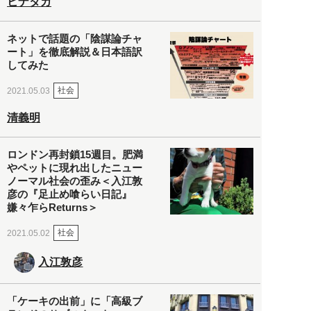
ヒナタカ
ネットで話題の「陰謀論チャ
ート」を徹底解説＆日本語訳
してみた
社会
2021.05.03
清義明
ロンドン再封鎖15週目。肥満
やペットに現れ出したニュー
ノーマル社会の歪み＜入江敦
彦の『足止め喰らい日記』
嫌々乍らReturns＞
社会
2021.05.02
入江敦彦
「ケーキの出前」に「高級ブ