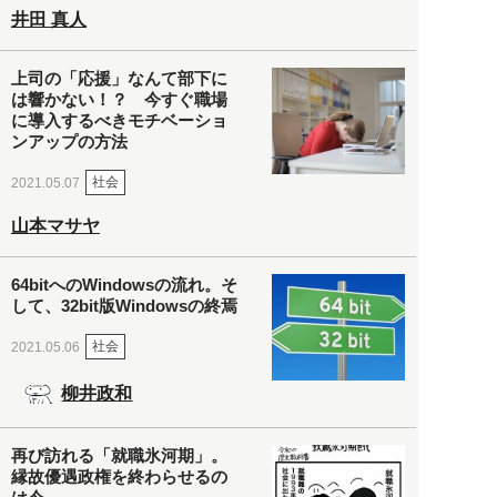
井田 真人
上司の「応援」なんて部下に
は響かない！？ 今すぐ職場
に導入するべきモチベーショ
ンアップの方法
社会
2021.05.07
山本マサヤ
64bitへのWindowsの流れ。そ
して、32bit版Windowsの終焉
社会
2021.05.06
柳井政和
再び訪れる「就職氷河期」。
縁故優遇政権を終わらせるの