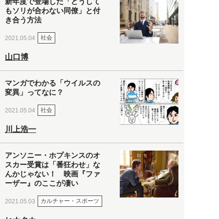
新年度で登場した「どうして
もソリが合わない同僚」と付
き合う方法
社会
2021.05.04
山口博
マンガでわかる「ウイルスの
変異」ってなに？
社会
2021.05.04
川上浩一
アンソニー・ホプキンスのオ
スカー受賞は「番狂わせ」な
んかじゃない！ 映画『ファ
ーザー』のここが凄い
カルチャー・スポーツ
2021.05.03