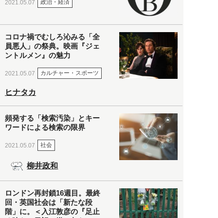
政治・経済
2021.05.07
コロナ禍でむしろ沁みる「全
員悪人」の祭典。映画『ジェ
ントルメン』の魅力
カルチャー・スポーツ
2021.05.07
ヒナタカ
頻発する「検索汚染」とキー
ワードによる検索の限界
社会
2021.05.07
柳井政和
ロンドン再封鎖16週目。最終
回・英国社会は「新たな段
階」に。＜入江敦彦の『足止