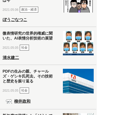
は今
政治・経済
2021.05.06
ぼうごなつこ
微表情研究の世界的権威に聞
いた、AI表情分析技術の展望
社会
2021.05.05
清水建二
PDFの生みの親、チャール
ズ・ゲシキ氏死去。その技術
と歴史を振り返る
社会
2021.05.05
柳井政和