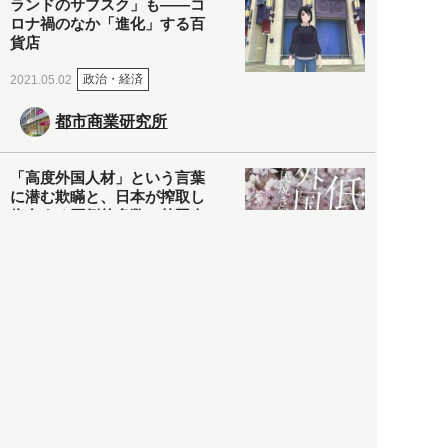
ランドのサブスク」も――コ
ロナ禍のなか「進化」する百
貨店
政治・経済
2021.05.02
都市商業研究所
「高度外国人材」という言葉
に潜む欺瞞と、日本が搾取し
依存する圧倒的多数の外国人
労働者の実像とは？
社会
2021.05.01
月刊日本
以前の記事をもっと見る