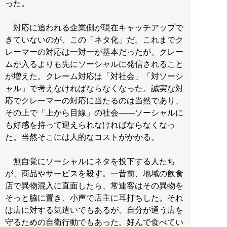
った。
対応に追われる企業側が現在キャッチアップで
きていないのが、この「ネタ化」だ。これまでク
レーマーの対応は一対一が基本だったが、クレー
ムが入るよりも先にソーシャルに発信されること
が増えた。クレーム対応は「対社会」「対ソーシ
ャル」で考えなければならなくなった。誠実な対
応でクレーマーの対応に当たるのは当然であり、
その上で「上から目線」の社会――ソーシャルに
も好感を持って迎えられなければならなくなっ
た。当然そこには人的なコストがかかる。
無自覚にソーシャルにネタを投下する人たち
が、商品やサービスを殺す。一昔前、地域の飲食
店で異物混入に直面したら、常連客はその異物を
そっと脇に置き、小声で店主に耳打ちした。それ
は店に対する気遣いでもあるが、自分が通う店を
守るための自衛行動でもあった。好んで食べてい