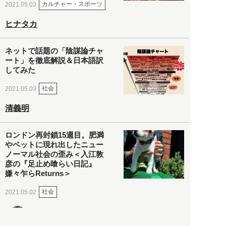
カルチャー・スポーツ
2021.05.03
ヒナタカ
ネットで話題の「陰謀論チャ
ート」を徹底解説＆日本語訳
してみた
社会
2021.05.03
清義明
ロンドン再封鎖15週目。肥満
やペットに現れ出したニュー
ノーマル社会の歪み＜入江敦
彦の『足止め喰らい日記』
嫌々乍らReturns＞
社会
2021.05.02
入江敦彦