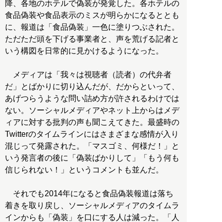
降、各地のホテルで偽装が発覚した。各ホテルの
食品偽装や食品表示のミスが明らかになるととも
に、報道は「食品偽装」一色に塗りつぶされた。
ただただ頭を下げる事業者と、声を荒げる記者と
いう構図を日常的に見かけるようになった。
メディアは「我々は視聴者（読者）の代弁者
だ」とばかりに切り込んだが、だからといって、
あげつらうような問い詰め方が許されるわけでは
ない。ソーシャルメディアやネット上からはメデ
ィアに対する批判の声も聞こえてきた。最盛時の
Twitterのタイムラインにはさまざまな感情が入り
混じって発露された。「マスゴミ、何様だ！」と
いう発言者の後に「偽装ばかりして」「もう何も
信じられない！」というコメントも並んだ。
それでも2014年になると食品偽装報道は落ち
着きを取り戻し、ソーシャルメディアのタイムラ
インからも「偽装」を口にする人は減った。「人