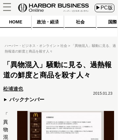
▶PC版
HOME
政治・経済
社会
国際
ハーバー・ビジネス・オンライン
社会
「異物混入」騒動に見る、過
熱報道の鮮度と商品を殺す人々
「異物混入」騒動に見る、過熱報
道の鮮度と商品を殺す人々
松浦達也
2015.01.23
バックナンバー
「
異
物
混