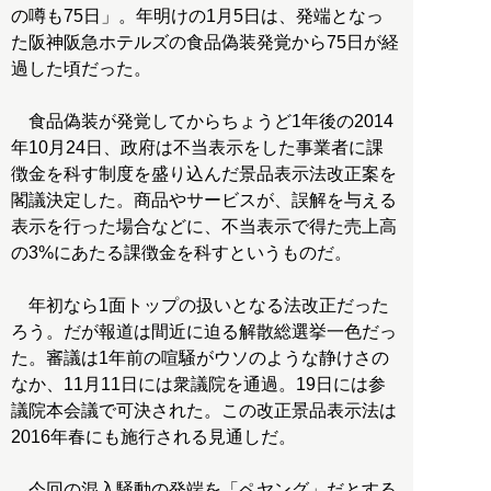
の噂も75日」。年明けの1月5日は、発端となっ
た阪神阪急ホテルズの食品偽装発覚から75日が経
過した頃だった。
食品偽装が発覚してからちょうど1年後の2014
年10月24日、政府は不当表示をした事業者に課
徴金を科す制度を盛り込んだ景品表示法改正案を
閣議決定した。商品やサービスが、誤解を与える
表示を行った場合などに、不当表示で得た売上高
の3%にあたる課徴金を科すというものだ。
年初なら1面トップの扱いとなる法改正だった
ろう。だが報道は間近に迫る解散総選挙一色だっ
た。審議は1年前の喧騒がウソのような静けさの
なか、11月11日には衆議院を通過。19日には参
議院本会議で可決された。この改正景品表示法は
2016年春にも施行される見通しだ。
今回の混入騒動の発端を「ペヤング」だとする