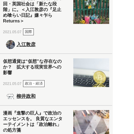
回・英国社会は「新たな段
階」に。＜入江敦彦の『足止
め喰らい日記』嫌々乍ら
Returns＞
国際
2021.05.07
入江敦彦
仮想通貨は“仮想”な存在なの
か？ 拡大する現実世界への
影響
政治・経済
2021.05.07
柳井政和
漫画『進撃の巨人』で政治の
エッセンスを。 良質なエンタ
ーテイメントは「政治離れ」
の処方箋