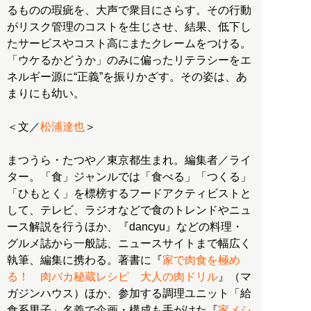
るものの瑕疵を、大声で衆目にさらす。その行動
がリスク管理のコストを生じさせ、結果、低下し
たサービスやコスト高にまたクレームをつける。
「ウケるかどうか」のみに偏ったリテラシーをエ
ネルギー源に“正義”を振りかざす。その姿は、あ
まりにも幼い。
＜文／
松浦達也
＞
まつうら・たつや／東京都生まれ。編集者／ライ
ター。「食」ジャンルでは「食べる」「つくる」
「ひもとく」を標榜するフードアクティビストと
して、テレビ、ラジオなどで食のトレンドやニュ
ース解説を行うほか、『dancyu』などの料理・
グルメ誌から一般誌、ニュースサイトまで幅広く
執筆、編集に携わる。著書に『
家で肉食を極め
る！ 肉バカ秘蔵レシピ 大人の肉ドリル
』（マ
ガジンハウス）ほか、参加する調理ユニット「給
食系男子」名義で企画・構成も手がけた『
家メシ