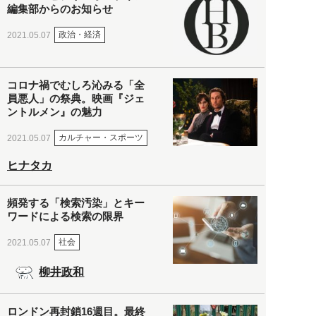
編集部からのお知らせ
政治・経済
2021.05.07
コロナ禍でむしろ沁みる「全
員悪人」の祭典。映画『ジェ
ントルメン』の魅力
カルチャー・スポーツ
2021.05.07
ヒナタカ
頻発する「検索汚染」とキー
ワードによる検索の限界
社会
2021.05.07
柳井政和
ロンドン再封鎖16週目。最終