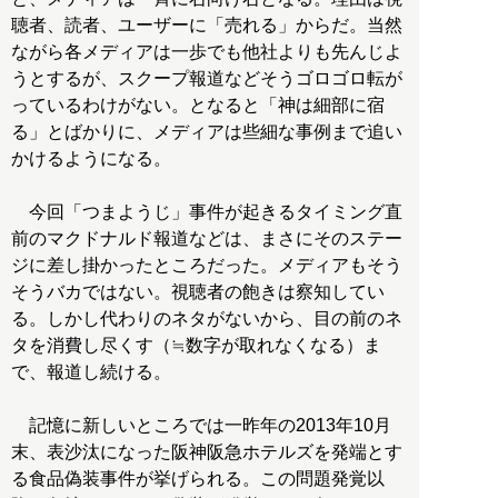
聴者、読者、ユーザーに「売れる」からだ。当然
ながら各メディアは一歩でも他社よりも先んじよ
うとするが、スクープ報道などそうゴロゴロ転が
っているわけがない。となると「神は細部に宿
る」とばかりに、メディアは些細な事例まで追い
かけるようになる。
今回「つまようじ」事件が起きるタイミング直
前のマクドナルド報道などは、まさにそのステー
ジに差し掛かったところだった。メディアもそう
そうバカではない。視聴者の飽きは察知してい
る。しかし代わりのネタがないから、目の前のネ
タを消費し尽くす（≒数字が取れなくなる）ま
で、報道し続ける。
記憶に新しいところでは一昨年の2013年10月
末、表沙汰になった阪神阪急ホテルズを発端とす
る食品偽装事件が挙げられる。この問題発覚以