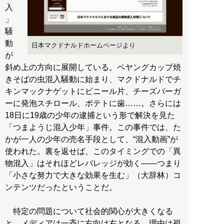
入
」
騒
動
日本マクドナルドホームページより
が
斜め上の方向に展開している。ペヤングカップ焼
きそばの虫混入騒動に始まり、マクドナルドでチ
キンマックナゲットにビニール片、チーズバーガ
ーに発泡スチロール、ポテトに歯……。さらには
18日に19歳の少年の逮捕という形で解決を見た
「つまようじ混入少年」事件。この事件では、た
かが一人の少年の売名手段として、“混入動画”が
使われた。裏を返せば、このタイミングでの「異
物混入」はそれほどレバレッジが効く――つまり
「小さな努力で大きな効果を生む」（大辞林）コ
ンテンツだったということだ。
特定の問題について社会的関心が大きくなる
と、メディアは一斉に右向け右となる。理由は視