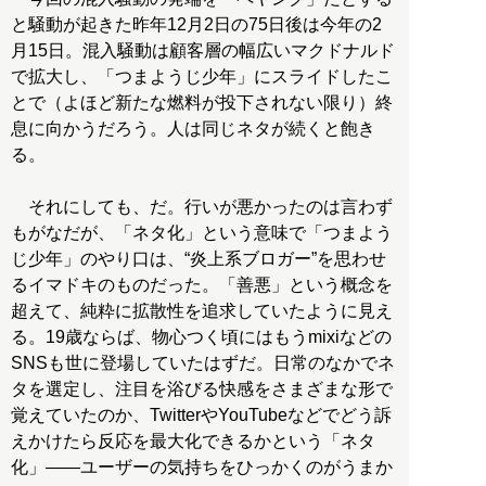
と騒動が起きた昨年12月2日の75日後は今年の2
月15日。混入騒動は顧客層の幅広いマクドナルド
で拡大し、「つまようじ少年」にスライドしたこ
とで（よほど新たな燃料が投下されない限り）終
息に向かうだろう。人は同じネタが続くと飽き
る。
それにしても、だ。行いが悪かったのは言わず
もがなだが、「ネタ化」という意味で「つまよう
じ少年」のやり口は、“炎上系ブロガー”を思わせ
るイマドキのものだった。「善悪」という概念を
超えて、純粋に拡散性を追求していたように見え
る。19歳ならば、物心つく頃にはもうmixiなどの
SNSも世に登場していたはずだ。日常のなかでネ
タを選定し、注目を浴びる快感をさまざまな形で
覚えていたのか、TwitterやYouTubeなどでどう訴
えかけたら反応を最大化できるかという「ネタ
化」――ユーザーの気持ちをひっかくのがうまか