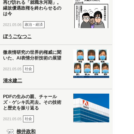
再び訪れる「就職氷河期」。
縁故優遇政権を終わらせるの
は今
政治・経済
2021.05.06
ぼうごなつこ
微表情研究の世界的権威に聞
いた、AI表情分析技術の展望
社会
2021.05.05
清水建二
PDFの生みの親、チャール
ズ・ゲシキ氏死去。その技術
と歴史を振り返る
社会
2021.05.05
柳井政和