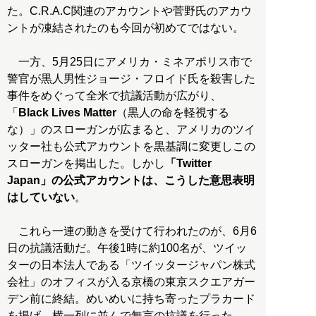
た。C.R.A.C関連のアカウントや菅野氏のアカウ
ントが凍結されたのも今回が初めてではない。
一方、5月25日にアメリカ・ミネアポリス市で
警官が黒人男性ジョージ・フロイド氏を殺害した
事件をめぐって全米で抗議活動が広がり、
「
Black Lives Matter
（黒人の命を軽視する
な）」のスローガンが広まると、アメリカのツイ
ッター社も公式アカウントを黒基調に変更しこの
スローガンを掲出した。しかし
「Twitter
Japan」の公式アカウントは、こうした意思表明
はしていない
。
これら一連の動きを受けて行われたのが、6月6
日の抗議活動だ。午後1時に約100名が、ツイッ
ターの日本法人である「ツイッタージャパン株式
会社」のオフィスが入る京橋の東京スクエアガー
デン前に終結。めいめいに持ち寄ったプラカード
を掲げ、横一列に並んで無言の抗議を行った。