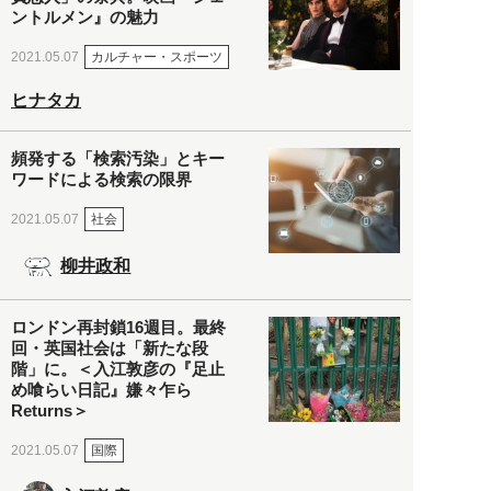
ントルメン』の魅力
カルチャー・スポーツ
2021.05.07
ヒナタカ
頻発する「検索汚染」とキー
ワードによる検索の限界
社会
2021.05.07
柳井政和
ロンドン再封鎖16週目。最終
回・英国社会は「新たな段
階」に。＜入江敦彦の『足止
め喰らい日記』嫌々乍ら
Returns＞
国際
2021.05.07