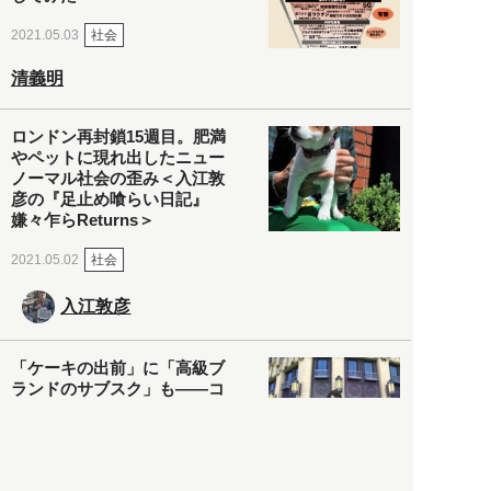
社会
2021.05.03
清義明
ロンドン再封鎖15週目。肥満
やペットに現れ出したニュー
ノーマル社会の歪み＜入江敦
彦の『足止め喰らい日記』
嫌々乍らReturns＞
社会
2021.05.02
入江敦彦
「ケーキの出前」に「高級ブ
ランドのサブスク」も――コ
ロナ禍のなか「進化」する百
貨店
政治・経済
2021.05.02