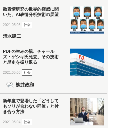
微表情研究の世界的権威に聞
いた、AI表情分析技術の展望
社会
2021.05.05
清水建二
PDFの生みの親、チャール
ズ・ゲシキ氏死去。その技術
と歴史を振り返る
社会
2021.05.05
柳井政和
新年度で登場した「どうして
もソリが合わない同僚」と付
き合う方法
社会
2021.05.04