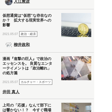
入江敦彦
仮想通貨は“仮想”な存在なの
か？ 拡大する現実世界への
影響
政治・経済
2021.05.07
柳井政和
漫画『進撃の巨人』で政治の
エッセンスを。 良質なエンタ
ーテイメントは「政治離れ」
の処方箋
カルチャー・スポーツ
2021.05.07
井田 真人
上司の「応援」なんて部下に
は響かない！？ 今すぐ職場