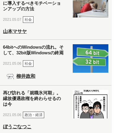
に導入するべきモチベーショ
ンアップの方法
社会
2021.05.07
山本マサヤ
64bitへのWindowsの流れ。そ
して、32bit版Windowsの終焉
社会
2021.05.06
柳井政和
再び訪れる「就職氷河期」。
縁故優遇政権を終わらせるの
は今
政治・経済
2021.05.06
ぼうごなつこ