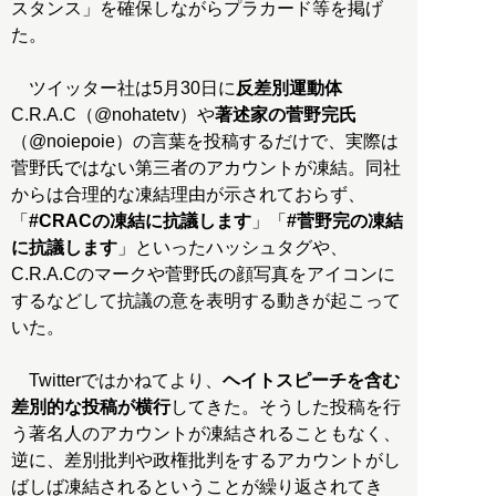
スタンス」を確保しながらプラカード等を掲げ
た。
ツイッター社は5月30日に
反差別運動体
C.R.A.C（@nohatetv）や
著述家の菅野完氏
（@noiepoie）の言葉を投稿するだけで、実際は
菅野氏ではない第三者のアカウントが凍結。同社
からは合理的な凍結理由が示されておらず、
「
#CRACの凍結に抗議します
」「
#菅野完の凍結
に抗議します
」といったハッシュタグや、
C.R.A.Cのマークや菅野氏の顔写真をアイコンに
するなどして抗議の意を表明する動きが起こって
いた。
Twitterではかねてより、
ヘイトスピーチを含む
差別的な投稿が横行
してきた。そうした投稿を行
う著名人のアカウントが凍結されることもなく、
逆に、差別批判や政権批判をするアカウントがし
ばしば凍結されるということが繰り返されてき