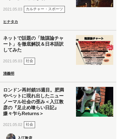
カルチャー・スポーツ
2021.05.03
ヒナタカ
ネットで話題の「陰謀論チャ
ート」を徹底解説＆日本語訳
してみた
社会
2021.05.03
清義明
ロンドン再封鎖15週目。肥満
やペットに現れ出したニュー
ノーマル社会の歪み＜入江敦
彦の『足止め喰らい日記』
嫌々乍らReturns＞
社会
2021.05.02
入江敦彦