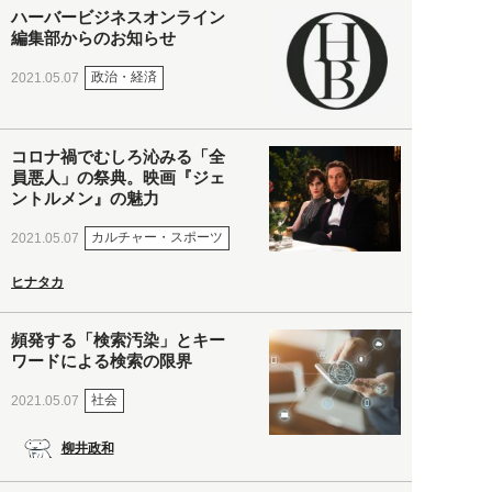
ハーバービジネスオンライン
編集部からのお知らせ
政治・経済
2021.05.07
コロナ禍でむしろ沁みる「全
員悪人」の祭典。映画『ジェ
ントルメン』の魅力
カルチャー・スポーツ
2021.05.07
ヒナタカ
頻発する「検索汚染」とキー
ワードによる検索の限界
社会
2021.05.07
柳井政和