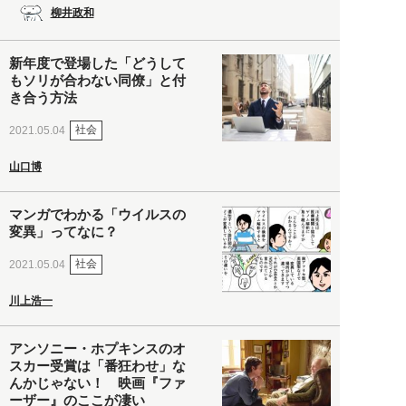
柳井政和
新年度で登場した「どうして
もソリが合わない同僚」と付
き合う方法
社会
2021.05.04
山口博
マンガでわかる「ウイルスの
変異」ってなに？
社会
2021.05.04
川上浩一
アンソニー・ホプキンスのオ
スカー受賞は「番狂わせ」な
んかじゃない！ 映画『ファ
ーザー』のここが凄い