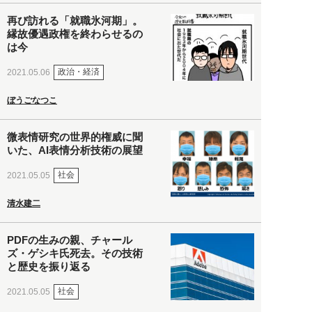
再び訪れる「就職氷河期」。
縁故優遇政権を終わらせるの
は今
政治・経済
2021.05.06
ぼうごなつこ
微表情研究の世界的権威に聞
いた、AI表情分析技術の展望
社会
2021.05.05
清水建二
PDFの生みの親、チャール
ズ・ゲシキ氏死去。その技術
と歴史を振り返る
社会
2021.05.05