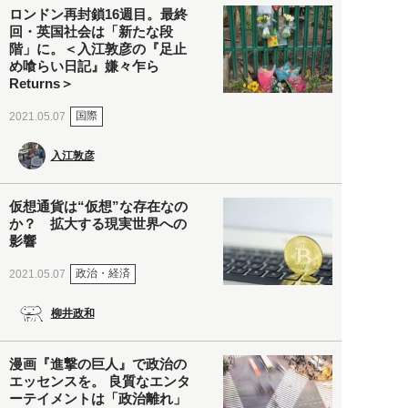
ロンドン再封鎖16週目。最終
回・英国社会は「新たな段
階」に。＜入江敦彦の『足止
め喰らい日記』嫌々乍ら
Returns＞
国際
2021.05.07
入江敦彦
仮想通貨は“仮想”な存在なの
か？ 拡大する現実世界への
影響
政治・経済
2021.05.07
柳井政和
漫画『進撃の巨人』で政治の
エッセンスを。 良質なエンタ
ーテイメントは「政治離れ」