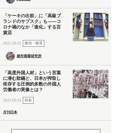
「ケーキの出前」に「高級ブ
ランドのサブスク」も――コ
ロナ禍のなか「進化」する百
貨店
政治・経済
2021.05.02
都市商業研究所
「高度外国人材」という言葉
に潜む欺瞞と、日本が搾取し
依存する圧倒的多数の外国人
労働者の実像とは？
社会
2021.05.01
月刊日本