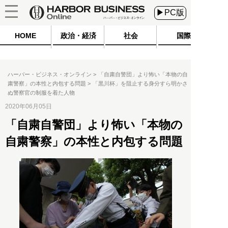
▶PC版
HOME
政治・経済
社会
国際
ハーバー・ビジネス・オンライン
「自粛自警団」より怖い「本物の自
粛警察」の本性と内包する問題
「黒川杯」を阻止する身分すら明かさ
ぬ警察官の制服を着た人物
2020年06月05日
「自粛自警団」より怖い「本物の
自粛警察」の本性と内包する問題