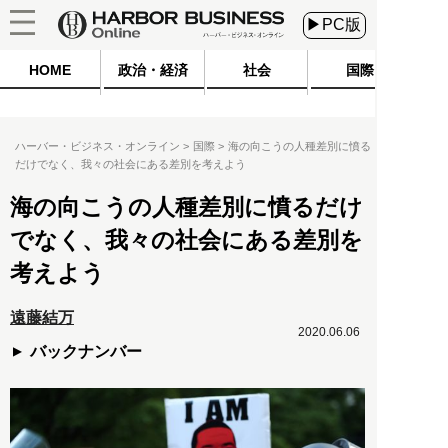
▶PC版
HOME
政治・経済
社会
国際
ハーバー・ビジネス・オンライン
国際
海の向こうの人種差別に憤る
だけでなく、我々の社会にある差別を考えよう
海の向こうの人種差別に憤るだけ
でなく、我々の社会にある差別を
考えよう
遠藤結万
2020.06.06
バックナンバー