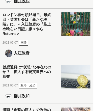
柳井政和
ロンドン再封鎖16週目。最終
回・英国社会は「新たな段
階」に。＜入江敦彦の『足止
め喰らい日記』嫌々乍ら
Returns＞
国際
2021.05.07
入江敦彦
仮想通貨は“仮想”な存在なの
か？ 拡大する現実世界への
影響
政治・経済
2021.05.07
柳井政和
漫画『進撃の巨人』で政治の