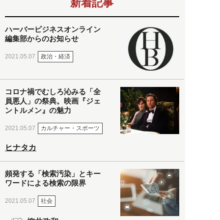
新着記事
ハーバービジネスオンライン
編集部からのお知らせ
政治・経済
2021.05.07
コロナ禍でむしろ沁みる「全
員悪人」の祭典。映画『ジェ
ントルメン』の魅力
カルチャー・スポーツ
2021.05.07
ヒナタカ
頻発する「検索汚染」とキー
ワードによる検索の限界
社会
2021.05.07