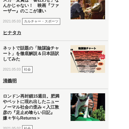
んかじゃない！ 映画『ファ
ーザー』のここが凄い
カルチャー・スポーツ
2021.05.03
ヒナタカ
ネットで話題の「陰謀論チャ
ート」を徹底解説＆日本語訳
してみた
社会
2021.05.03
清義明
ロンドン再封鎖15週目。肥満
やペットに現れ出したニュー
ノーマル社会の歪み＜入江敦
彦の『足止め喰らい日記』
嫌々乍らReturns＞
社会
2021.05.02