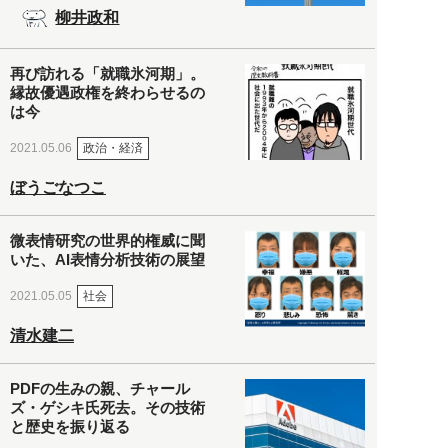
柳井政和
再び訪れる「就職氷河期」。
縁故優遇政権を終わらせるの
は今
政治・経済
2021.05.06
ぼうごなつこ
微表情研究の世界的権威に聞
いた、AI表情分析技術の展望
社会
2021.05.05
清水建二
PDFの生みの親、チャール
ズ・ゲシキ氏死去。その技術
と歴史を振り返る