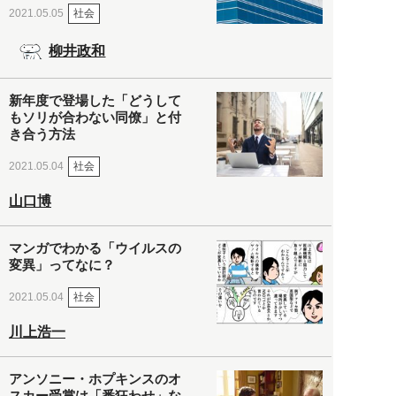
社会
2021.05.05
柳井政和
新年度で登場した「どうして
もソリが合わない同僚」と付
き合う方法
社会
2021.05.04
山口博
マンガでわかる「ウイルスの
変異」ってなに？
社会
2021.05.04
川上浩一
アンソニー・ホプキンスのオ
スカー受賞は「番狂わせ」な