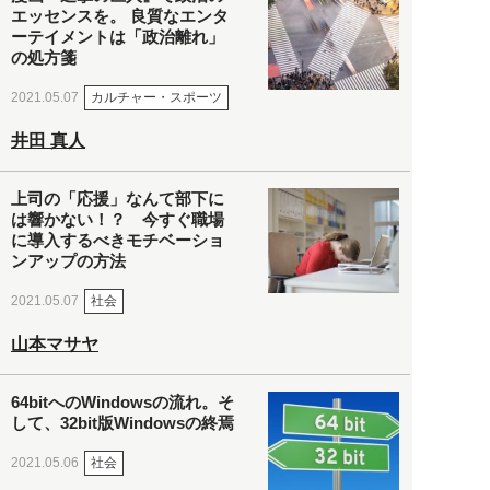
エッセンスを。 良質なエンタ
ーテイメントは「政治離れ」
の処方箋
カルチャー・スポーツ
2021.05.07
井田 真人
上司の「応援」なんて部下に
は響かない！？ 今すぐ職場
に導入するべきモチベーショ
ンアップの方法
社会
2021.05.07
山本マサヤ
64bitへのWindowsの流れ。そ
して、32bit版Windowsの終焉
社会
2021.05.06