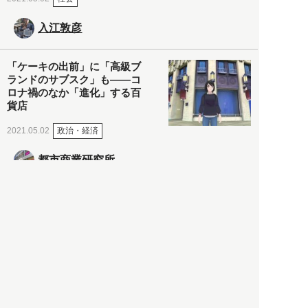
入江敦彦
「ケーキの出前」に「高級ブ
ランドのサブスク」も――コ
ロナ禍のなか「進化」する百
貨店
政治・経済
2021.05.02
都市商業研究所
「高度外国人材」という言葉
に潜む欺瞞と、日本が搾取し
依存する圧倒的多数の外国人
労働者の実像とは？
社会
2021.05.01
月刊日本