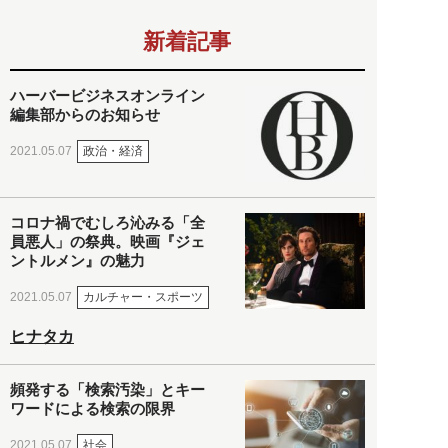
新着記事
ハーバービジネスオンライン
編集部からのお知らせ
政治・経済
2021.05.07
コロナ禍でむしろ沁みる「全
員悪人」の祭典。映画『ジェ
ントルメン』の魅力
カルチャー・スポーツ
2021.05.07
ヒナタカ
頻発する「検索汚染」とキー
ワードによる検索の限界
社会
2021.05.07