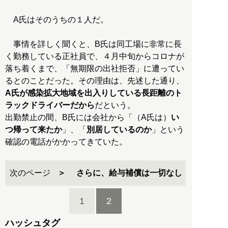
A氏はそのうちの１人だ。
事情を詳しく聞くと、B氏は同工場に非常に長
く勤務している正社員で、４月中旬からコロナが
落ち着くまで、「無期限の出社拒否」に遭ってい
るとのことだった。その理由は、先述した通り、
A氏が感染拡大地域を出入りしている長距離のト
ラックドライバーだから
だという。
出勤禁止の間、B氏には会社から「（A氏は）
い
つ帰って来たか
」、「
別居しているのか
」という
確認の電話がかかってきていた。
次のページ
さらに、給与補償は一切なし
1
2
ハッシュタグ