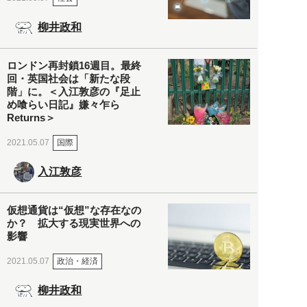
柳井政和
ロンドン再封鎖16週目。最終
回・英国社会は「新たな段
階」に。＜入江敦彦の『足止
め喰らい日記』嫌々乍ら
Returns＞
国際
2021.05.07
入江敦彦
仮想通貨は“仮想”な存在なの
か？ 拡大する現実世界への
影響
政治・経済
2021.05.07
柳井政和