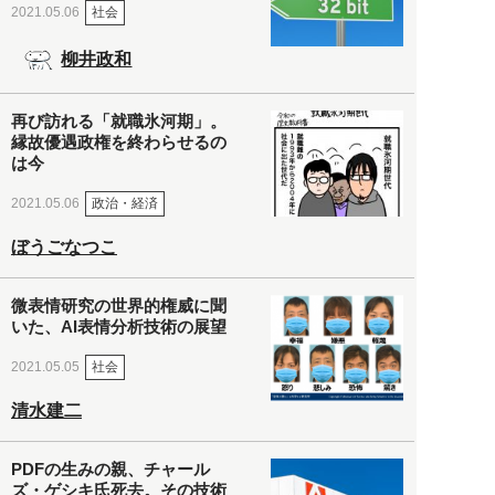
社会
2021.05.06
柳井政和
再び訪れる「就職氷河期」。
縁故優遇政権を終わらせるの
は今
政治・経済
2021.05.06
ぼうごなつこ
微表情研究の世界的権威に聞
いた、AI表情分析技術の展望
社会
2021.05.05
清水建二
PDFの生みの親、チャール
ズ・ゲシキ氏死去。その技術