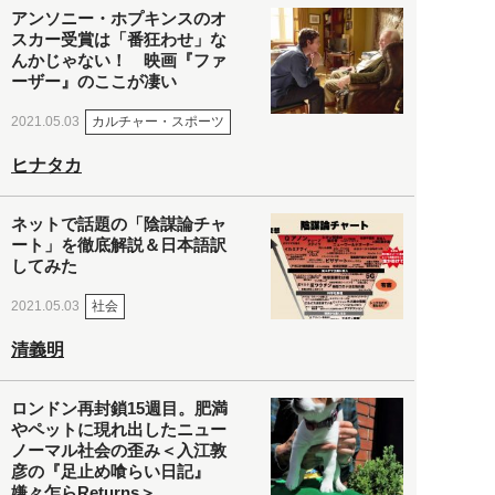
アンソニー・ホプキンスのオ
スカー受賞は「番狂わせ」な
んかじゃない！ 映画『ファ
ーザー』のここが凄い
カルチャー・スポーツ
2021.05.03
ヒナタカ
ネットで話題の「陰謀論チャ
ート」を徹底解説＆日本語訳
してみた
社会
2021.05.03
清義明
ロンドン再封鎖15週目。肥満
やペットに現れ出したニュー
ノーマル社会の歪み＜入江敦
彦の『足止め喰らい日記』
嫌々乍らReturns＞