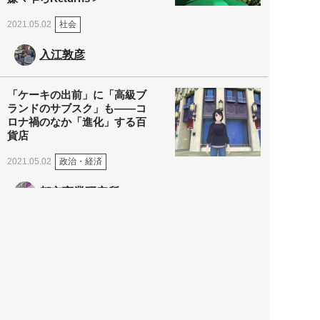
社会
2021.05.02
入江敦彦
「ケーキの出前」に「高級ブ
ランドのサブスク」も――コ
ロナ禍のなか「進化」する百
貨店
政治・経済
2021.05.02
都市商業研究所
「高度外国人材」という言葉
に潜む欺瞞と、日本が搾取し
依存する圧倒的多数の外国人
労働者の実像とは？
社会
2021.05.01