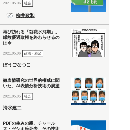
社会
2021.05.06
柳井政和
再び訪れる「就職氷河期」。
縁故優遇政権を終わらせるの
は今
政治・経済
2021.05.06
ぼうごなつこ
微表情研究の世界的権威に聞
いた、AI表情分析技術の展望
社会
2021.05.05
清水建二
PDFの生みの親、チャール
ズ・ゲシキ氏死去。その技術