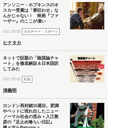
アンソニー・ホプキンスのオ
スカー受賞は「番狂わせ」な
んかじゃない！ 映画『ファ
ーザー』のここが凄い
カルチャー・スポーツ
2021.05.03
ヒナタカ
ネットで話題の「陰謀論チャ
ート」を徹底解説＆日本語訳
してみた
社会
2021.05.03
清義明
ロンドン再封鎖15週目。肥満
やペットに現れ出したニュー
ノーマル社会の歪み＜入江敦
彦の『足止め喰らい日記』
嫌々乍らReturns＞