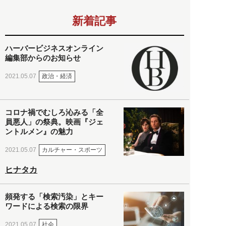
新着記事
ハーバービジネスオンライン
編集部からのお知らせ
政治・経済
2021.05.07
コロナ禍でむしろ沁みる「全
員悪人」の祭典。映画『ジェ
ントルメン』の魅力
カルチャー・スポーツ
2021.05.07
ヒナタカ
頻発する「検索汚染」とキー
ワードによる検索の限界
社会
2021.05.07