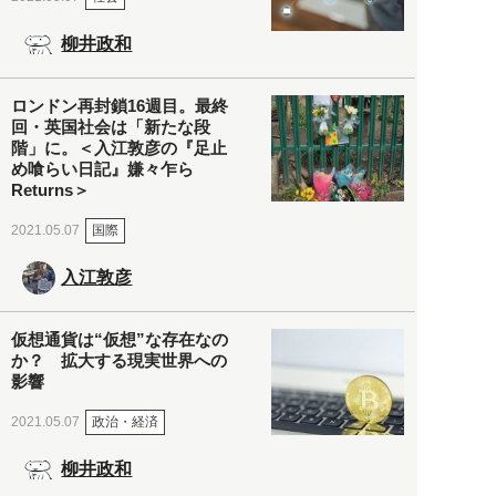
柳井政和
ロンドン再封鎖16週目。最終
回・英国社会は「新たな段
階」に。＜入江敦彦の『足止
め喰らい日記』嫌々乍ら
Returns＞
国際
2021.05.07
入江敦彦
仮想通貨は“仮想”な存在なの
か？ 拡大する現実世界への
影響
政治・経済
2021.05.07
柳井政和