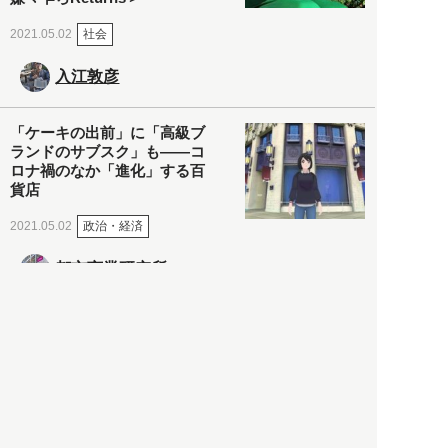
社会
2021.05.02
入江敦彦
「ケーキの出前」に「高級ブ
ランドのサブスク」も――コ
ロナ禍のなか「進化」する百
貨店
政治・経済
2021.05.02
都市商業研究所
「高度外国人材」という言葉
に潜む欺瞞と、日本が搾取し
依存する圧倒的多数の外国人
労働者の実像とは？
社会
2021.05.01