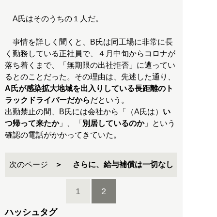
A氏はそのうちの１人だ。
事情を詳しく聞くと、B氏は同工場に非常に長
く勤務している正社員で、４月中旬からコロナが
落ち着くまで、「無期限の出社拒否」に遭ってい
るとのことだった。その理由は、先述した通り、
A氏が感染拡大地域を出入りしている長距離のト
ラックドライバーだから
だという。
出勤禁止の間、B氏には会社から「（A氏は）
い
つ帰って来たか
」、「
別居しているのか
」という
確認の電話がかかってきていた。
次のページ
さらに、給与補償は一切なし
1
2
ハッシュタグ