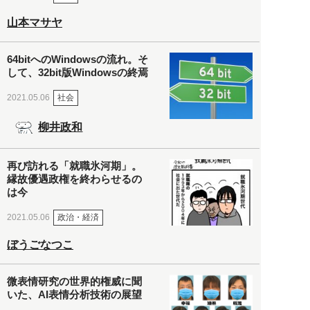
山本マサヤ
64bitへのWindowsの流れ。そ
して、32bit版Windowsの終焉
社会
2021.05.06
柳井政和
再び訪れる「就職氷河期」。
縁故優遇政権を終わらせるの
は今
政治・経済
2021.05.06
ぼうごなつこ
微表情研究の世界的権威に聞
いた、AI表情分析技術の展望