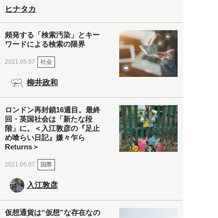
ヒナタカ
頻発する「検索汚染」とキー
ワードによる検索の限界
社会
2021.05.07
柳井政和
ロンドン再封鎖16週目。最終
回・英国社会は「新たな段
階」に。＜入江敦彦の『足止
め喰らい日記』嫌々乍ら
Returns＞
国際
2021.05.07
入江敦彦
仮想通貨は“仮想”な存在なの