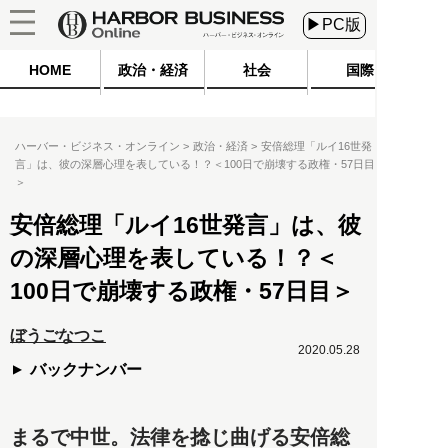
▶PC版
HOME
政治・経済
社会
国際
ハーバー・ビジネス・オンライン
政治・経済
安倍総理「ルイ16世発
言」は、彼の深層心理を表している！？＜100日で崩壊する政権・57日目
＞
安倍総理「ルイ16世発言」は、彼
の深層心理を表している！？＜
100日で崩壊する政権・57日目＞
ぼうごなつこ
2020.05.28
バックナンバー
まるで中世。法律を捻じ曲げる安倍総