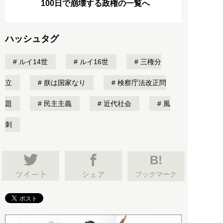
100日で崩壊する政権の一覧へ
ハッシュタグ
ルイ14世
ルイ16世
三権分
立
朕は国家なり
検察庁法改正問
題
民主主義
近代社会
風
刺
B!
ブックマーク