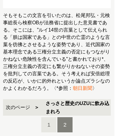
そもそもこの文言を引いたのは、松尾邦弘・元検
事総長ら検察OBが法務省に提出した意見書であ
る。そこには、”ルイ14世の言葉として伝えられ
る「朕は国家である」との中世の亡霊のような言
葉を彷彿とさせるような姿勢であり、近代国家の
基本理念である三権分立主義の否定にもつながり
かねない危険性を含んでいる”と書かれており*、
三権分立主義の否定にも繋がりかねないその姿勢
を批判しての言葉である。そう考えれば安倍総理
の反応が、いかに的外れというか論点ズラシなの
かよくわかるだろう。〈*参照：
朝日新聞
〉
さっさと歴史のUZUに飲み込
次のページ
まれろ
1
2