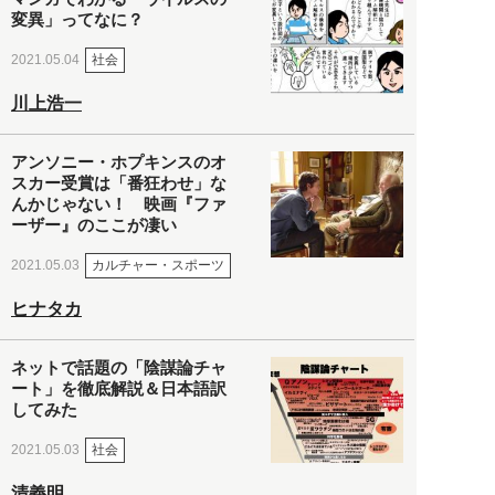
変異」ってなに？
社会
2021.05.04
川上浩一
アンソニー・ホプキンスのオ
スカー受賞は「番狂わせ」な
んかじゃない！ 映画『ファ
ーザー』のここが凄い
カルチャー・スポーツ
2021.05.03
ヒナタカ
ネットで話題の「陰謀論チャ
ート」を徹底解説＆日本語訳
してみた
社会
2021.05.03
清義明