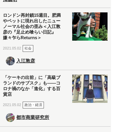
ロンドン再封鎖15週目。肥満
やペットに現れ出したニュー
ノーマル社会の歪み＜入江敦
彦の『足止め喰らい日記』
嫌々乍らReturns＞
社会
2021.05.02
入江敦彦
「ケーキの出前」に「高級ブ
ランドのサブスク」も――コ
ロナ禍のなか「進化」する百
貨店
政治・経済
2021.05.02
都市商業研究所