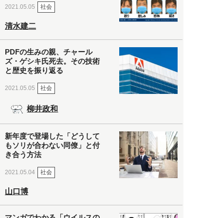
社会
2021.05.05
清水建二
PDFの生みの親、チャール
ズ・ゲシキ氏死去。その技術
と歴史を振り返る
社会
2021.05.05
柳井政和
新年度で登場した「どうして
もソリが合わない同僚」と付
き合う方法
社会
2021.05.04
山口博
マンガでわかる「ウイルスの