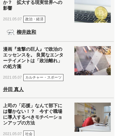
か？ 拡大する現実世界への
影響
政治・経済
2021.05.07
柳井政和
漫画『進撃の巨人』で政治の
エッセンスを。 良質なエンタ
ーテイメントは「政治離れ」
の処方箋
カルチャー・スポーツ
2021.05.07
井田 真人
上司の「応援」なんて部下に
は響かない！？ 今すぐ職場
に導入するべきモチベーショ
ンアップの方法
社会
2021.05.07