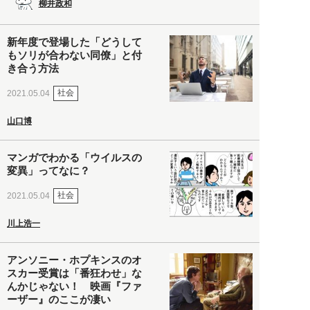
柳井政和
新年度で登場した「どうして
もソリが合わない同僚」と付
き合う方法
社会
2021.05.04
山口博
マンガでわかる「ウイルスの
変異」ってなに？
社会
2021.05.04
川上浩一
アンソニー・ホプキンスのオ
スカー受賞は「番狂わせ」な
んかじゃない！ 映画『ファ
ーザー』のここが凄い