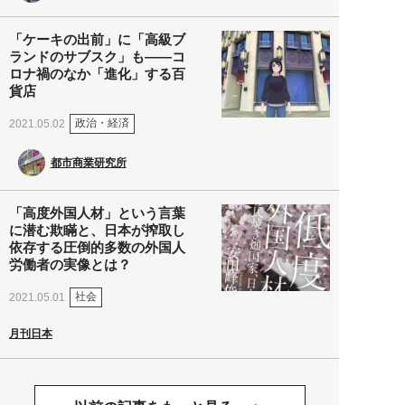
「ケーキの出前」に「高級ブ
ランドのサブスク」も――コ
ロナ禍のなか「進化」する百
貨店
政治・経済
2021.05.02
都市商業研究所
「高度外国人材」という言葉
に潜む欺瞞と、日本が搾取し
依存する圧倒的多数の外国人
労働者の実像とは？
社会
2021.05.01
月刊日本