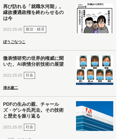
再び訪れる「就職氷河期」。
縁故優遇政権を終わらせるの
は今
政治・経済
2021.05.06
ぼうごなつこ
微表情研究の世界的権威に聞
いた、AI表情分析技術の展望
社会
2021.05.05
清水建二
PDFの生みの親、チャール
ズ・ゲシキ氏死去。その技術
と歴史を振り返る
社会
2021.05.05