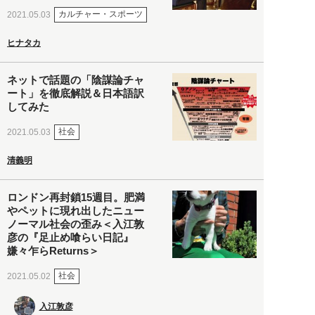
カルチャー・スポーツ
2021.05.03
ヒナタカ
ネットで話題の「陰謀論チャ
ート」を徹底解説＆日本語訳
してみた
社会
2021.05.03
清義明
ロンドン再封鎖15週目。肥満
やペットに現れ出したニュー
ノーマル社会の歪み＜入江敦
彦の『足止め喰らい日記』
嫌々乍らReturns＞
社会
2021.05.02
入江敦彦