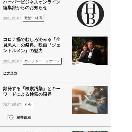
ハーバービジネスオンライン
編集部からのお知らせ
政治・経済
2021.05.07
コロナ禍でむしろ沁みる「全
員悪人」の祭典。映画『ジェ
ントルメン』の魅力
カルチャー・スポーツ
2021.05.07
ヒナタカ
頻発する「検索汚染」とキー
ワードによる検索の限界
社会
2021.05.07
柳井政和