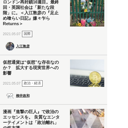
ロンドン再封鎖16週目。最終
回・英国社会は「新たな段
階」に。＜入江敦彦の『足止
め喰らい日記』嫌々乍ら
Returns＞
国際
2021.05.07
入江敦彦
仮想通貨は“仮想”な存在なの
か？ 拡大する現実世界への
影響
政治・経済
2021.05.07
柳井政和
漫画『進撃の巨人』で政治の
エッセンスを。 良質なエンタ
ーテイメントは「政治離れ」
の処方箋