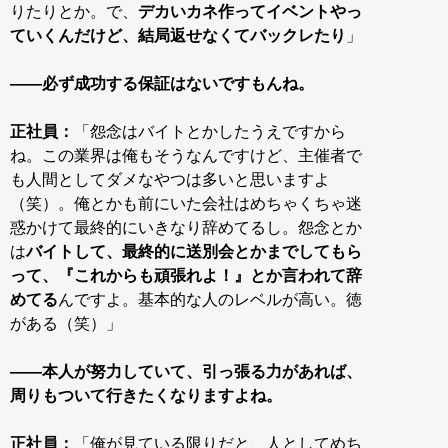
りたりとか。で、
デカいカネ作ってイベントやっ
ていくんだけど、結局返せなくてバックレたり
」
——必ず成功する保証はないですもんね。
正社員：
「怨念はバイトとかしたうえですから
ね。この業界は俺もそうなんですけど、主催者で
も人間としてダメなやつは多いと思いますよ
（笑）。俺とかも前にいた会社はめちゃくちゃ迷
惑かけて最終的にいきなり辞めてるし。怨念とか
は
バイトして、最終的に送別会とかまでしてもら
って、『これからも頑張れよ！』とか言われて辞
めてる
んですよ。基本的な人のレベルが高い。徳
がある（笑）」
——本人が努力していて、引っ張る力があれば、
周りもついて行きたくなりますよね。
正社員：
「俺が見ている限りだと、人としてめち