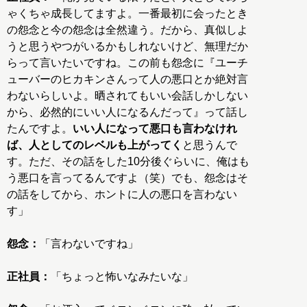
ゃくちゃ成長してますよ。一番最初に会ったとき
の怨念と今の怨念は全然違う。だから、真似しよ
うと思うやつがいるかもしれないけど、無理だか
らって言いたいですね。この前も怨念に『ユーチ
ューバーのヒカキンさんって人の悪口とか絶対言
わないらしいよ。晒されてもいい会話しかしない
から、必然的にいい人になるんだって』って話し
たんですよ。
いい人になって悪口も言わなけれ
ば、人としてのレベルも上がってく
と思うんで
す。ただ、その話をした10分後ぐらいに、俺はも
う悪口を言ってるんですよ（笑）でも、怨念はそ
の話をしてから、ホントに人の悪口を言わない
す」
怨念：
「言わないですね」
正社員：
「ちょっと怖いなみたいな」