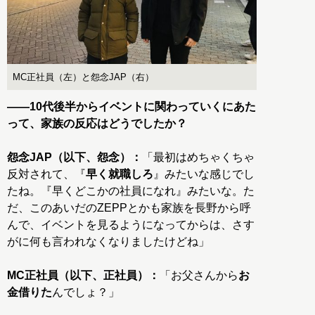
MC正社員（左）と怨念JAP（右）
——10代後半からイベントに関わっていくにあた
って、家族の反応はどうでしたか？
怨念JAP（以下、怨念）：
「最初はめちゃくちゃ
反対されて、『
早く就職しろ
』みたいな感じでし
たね。『早くどこかの社員になれ』みたいな。た
だ、このあいだのZEPPとかも家族を長野から呼
んで、イベントを見るようになってからは、さす
がに何も言われなくなりましたけどね」
MC正社員（以下、正社員）：
「お父さんから
お
金借りた
んでしょ？」