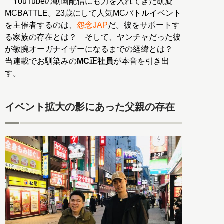
YouTubeの動画配信にも力を入れてきた凱旋
MCBATTLE。23歳にして人気MCバトルイベント
を主催者するのは、
怨念JAP
だ。彼をサポートす
る家族の存在とは？ そして、ヤンチャだった彼
が敏腕オーガナイザーになるまでの経緯とは？
当連載でお馴染みの
MC正社員
が本音を引き出
す。
イベント拡大の影にあった父親の存在