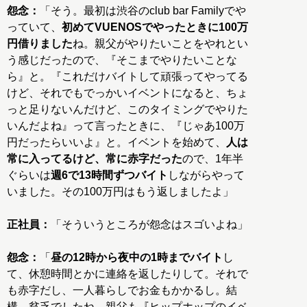
怨念：
「そう。最初は渋谷のclub bar Familyでや
っていて、
初めてVUENOSでやったときに100万
円借りました
ね。親父がやりたいことをやれとい
う感じだったので、『そこまでやりたいことな
ら』と。『これだけバイトして頑張ってやってる
けど、それでもでっかいイベントになると、ちょ
っと足りないんだけど、このタイミングでやりた
いんだよね』って言ったときに、『じゃあ100万
円だったらいいよ』と。イベントを始めて、
人は
常に入ってるけど、常に赤字だった
ので、1年半
ぐらいは
週6で13時間ずつバイト
しながらやって
いました。その100万円はもう返しましたよ」
正社員：
「そういうところが怨念はスゴいよね」
怨念：
「
昼の12時から夜中の1時までバイト
し
て、休憩時間とかに連絡を返したりして。それで
も赤字だし、一人暮らしでお金もかかるし。結
構、貧乏でしたね。親父も『ヒップホップのイベ