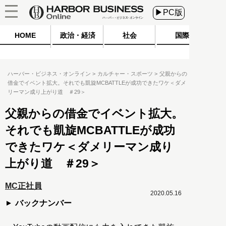
▶PC版
HOME
政治・経済
社会
国際
ハーバー・ビジネス・オンライン
カルチャー・スポーツ
父親からの
借金でイベント拡大。それでも凱旋MCBATTLEが成功できたワケ＜ダメ
リーマン成り上がり道 ＃29＞
父親からの借金でイベント拡大。
それでも凱旋MCBATTLEが成功
できたワケ＜ダメリーマン成り
上がり道 ＃29＞
MC正社員
2020.05.16
バックナンバー