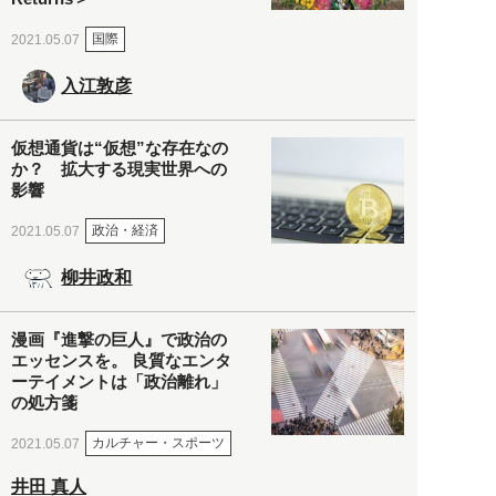
国際
2021.05.07
入江敦彦
仮想通貨は“仮想”な存在なの
か？ 拡大する現実世界への
影響
政治・経済
2021.05.07
柳井政和
漫画『進撃の巨人』で政治の
エッセンスを。 良質なエンタ
ーテイメントは「政治離れ」
の処方箋
カルチャー・スポーツ
2021.05.07
井田 真人