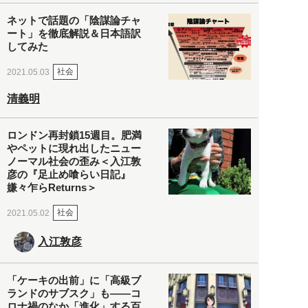
ネットで話題の「陰謀論チャ
ート」を徹底解説＆日本語訳
してみた
社会
2021.05.03
清義明
ロンドン再封鎖15週目。肥満
やペットに現れ出したニュー
ノーマル社会の歪み＜入江敦
彦の『足止め喰らい日記』
嫌々乍らReturns＞
社会
2021.05.02
入江敦彦
「ケーキの出前」に「高級ブ
ランドのサブスク」も――コ
ロナ禍のなか「進化」する百