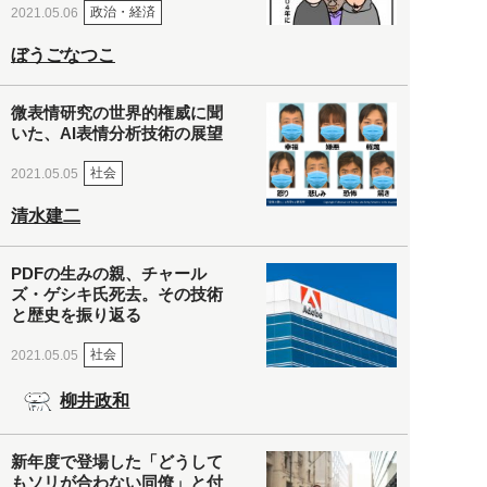
政治・経済
2021.05.06
ぼうごなつこ
微表情研究の世界的権威に聞
いた、AI表情分析技術の展望
社会
2021.05.05
清水建二
PDFの生みの親、チャール
ズ・ゲシキ氏死去。その技術
と歴史を振り返る
社会
2021.05.05
柳井政和
新年度で登場した「どうして
もソリが合わない同僚」と付