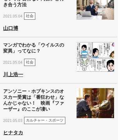
き合う方法
社会
2021.05.04
山口博
マンガでわかる「ウイルスの
変異」ってなに？
社会
2021.05.04
川上浩一
アンソニー・ホプキンスのオ
スカー受賞は「番狂わせ」な
んかじゃない！ 映画『ファ
ーザー』のここが凄い
カルチャー・スポーツ
2021.05.03
ヒナタカ