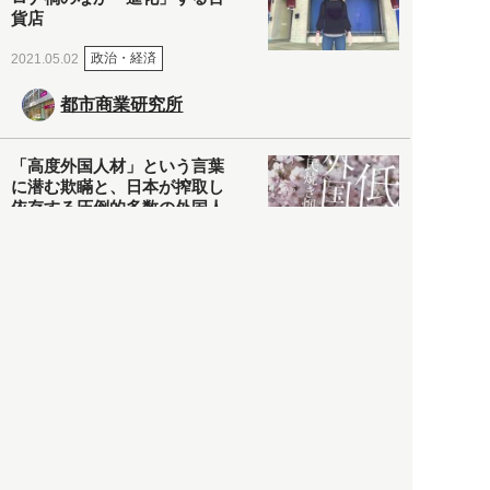
貨店
政治・経済
2021.05.02
都市商業研究所
「高度外国人材」という言葉
に潜む欺瞞と、日本が搾取し
依存する圧倒的多数の外国人
労働者の実像とは？
社会
2021.05.01
月刊日本
以前の記事をもっと見る