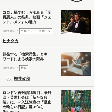
コロナ禍でむしろ沁みる「全
員悪人」の祭典。映画『ジェ
ントルメン』の魅力
カルチャー・スポーツ
2021.05.07
ヒナタカ
頻発する「検索汚染」とキー
ワードによる検索の限界
社会
2021.05.07
柳井政和
ロンドン再封鎖16週目。最終
回・英国社会は「新たな段
階」に。＜入江敦彦の『足止
め喰らい日記』嫌々乍ら
Returns＞