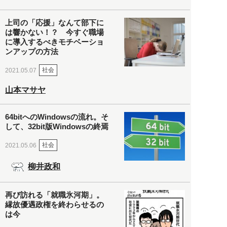
上司の「応援」なんて部下に
は響かない！？ 今すぐ職場
に導入するべきモチベーショ
ンアップの方法
社会
2021.05.07
山本マサヤ
64bitへのWindowsの流れ。そ
して、32bit版Windowsの終焉
社会
2021.05.06
柳井政和
再び訪れる「就職氷河期」。
縁故優遇政権を終わらせるの
は今